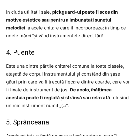
In ciuda utilitatii sale,
pickguard-ul poate fi scos din
motive estetice sau pentru a imbunatati sunetul
melodiei
la acele chitare care il incorporeaza; în timp ce
unele mărci își vând instrumentele direct fără.
4. Puente
Este una dintre părțile chitarei comune la toate clasele,
atașată de corpul instrumentului și constând din șase
găuri prin care va fi trecută fiecare dintre coarde, care vor
fi fixate de instrument de jos.
De acolo, înălțimea
acestuia poate fi reglată și strânsă sau relaxată
folosind
un mic instrument numit „șa”.
5. Sprânceana
Amplasat într-o fantă pe care o lasă puntea și care îi