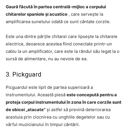
Gaură făcută în partea centrală-mijloc a corpului
chitarelor spaniole și acustice
, care servește la
amplificarea sunetului odată ce sunt cântate corzile.
Este una dintre părțile chitarei care lipsește la chitarele
electrice, deoarece acestea fiind conectate printr-un
cablu la un amplificator, care este la rândul său legat la o
sursă de alimentare, nu au nevoie de ea.
3. Pickguard
Picguardul este lipit de partea superioară a
instrumentului. Această piesă
este concepută pentru a
proteja corpul instrumentului în zona în care corzile sunt
de obicei „atacate”
și astfel să prevină deteriorarea
acestuia prin ciocnirea cu unghiile degetelor sau cu
vârful muzicianului în timpul cântării.