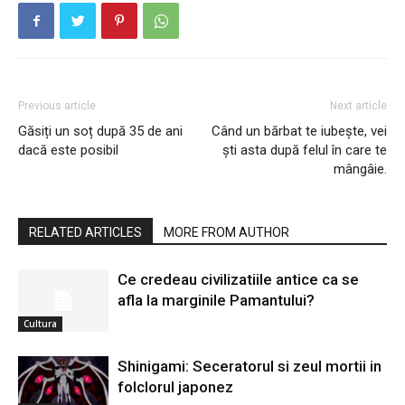
Previous article
Next article
Găsiți un soț după 35 de ani
Când un bărbat te iubește, vei
dacă este posibil
ști asta după felul în care te
mângâie.
RELATED ARTICLES
MORE FROM AUTHOR
Ce credeau civilizatiile antice ca se
afla la marginile Pamantului?
Cultura
Shinigami: Seceratorul si zeul mortii in
folclorul japonez