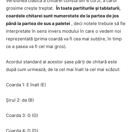
Versiunea clasică a chitarei constă din 6 corzi, a căror
grosime crește treptat.
În toate partiturile și tablaturii,
coardele chitarei sunt numerotate de la partea de jos
până la partea de sus a paletei
, deci notele trebuie să fie
interpretate în sens invers modului în care o vedem noi
reprezentată (prima coardă va fi cea mai subțire, în timp
ce a șasea va fi cel mai gros).
Acordul standard al acestor șase părți de chitară este
după cum urmează, de la cel mai înalt la cel mai scăzut:
Coarda 1: E înalt (E)
Șirul 2: da (B)
Coarda 3: G (G)
Coarda 4: D (D)