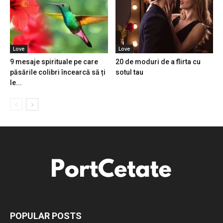
Love
Love
9 mesaje spirituale pe care
20 de moduri de a flirta cu
păsările colibri încearcă să ți
sotul tau
le...
POPULAR POSTS