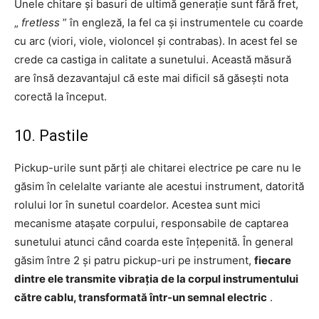
Unele chitare și basuri de ultimă generație sunt fără fret,
„
fretless
” în engleză, la fel ca și instrumentele cu coarde
cu arc (viori, viole, violoncel și contrabas). In acest fel se
crede ca castiga in calitate a sunetului. Această măsură
are însă dezavantajul că este mai dificil să găsești nota
corectă la început.
10. Pastile
Pickup-urile sunt părți ale chitarei electrice pe care nu le
găsim în celelalte variante ale acestui instrument, datorită
rolului lor în sunetul coardelor. Acestea sunt mici
mecanisme atașate corpului, responsabile de captarea
sunetului atunci când coarda este înțepenită. În general
găsim între 2 și patru pickup-uri pe instrument,
fiecare
dintre ele transmite vibrația de la corpul instrumentului
către cablu, transformată într-un semnal electric
.