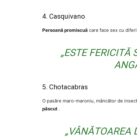
4. Casquivano
Persoană promiscuă
care face sex cu difer
„ESTE FERICITĂ 
ANG
5. Chotacabras
O pasăre maro-maroniu, mâncător de insec
păscut
.
„VÂNĂTOAREA D