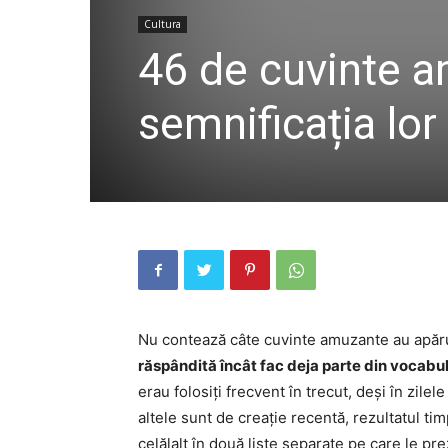
Cultura
46 de cuvinte a
semnificația lor
Nu contează câte cuvinte amuzante au apăr
răspândită încât fac deja parte din vocabula
erau folosiți frecvent în trecut, deși în zilel
altele sunt de creație recentă, rezultatul ti
celălalt în două liste separate pe care le pr