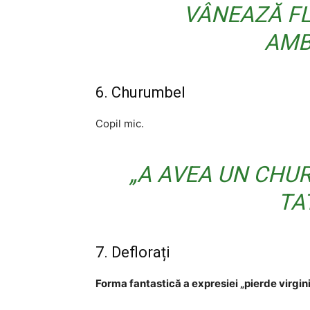
VÂNEAZĂ FLU
AMB
6. Churumbel
Copil mic.
„A AVEA UN CHU
TA
7. Deflorați
Forma fantastică a expresiei „pierde virgin