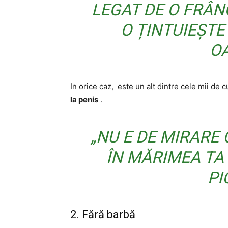
LEGAT DE O FRÂN
O ȚINTUIEȘTE
OA
In orice caz,
este un alt dintre cele mii de 
la penis
.
„NU E DE MIRARE 
ÎN MĂRIMEA TA 
PI
2. Fără barbă