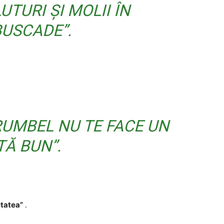
TURI ȘI MOLII ÎN
USCADE”.
RUMBEL NU TE FACE UN
TĂ BUN”.
itatea”
.