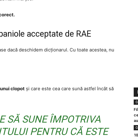
 corect.
paniole acceptate de RAE
oase dacă deschidem dicționarul. Cu toate acestea, nu
 unui clopot
și care este cea care sună astfel încât să
C
Fi
ce
CE SĂ SUNE ÎMPOTRIVA
au
C
TULUI PENTRU CĂ ESTE
10