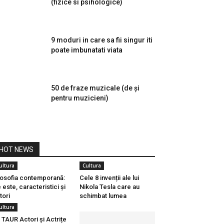
(fizice si psihologice)
9 moduri in care sa fii singur iti
poate imbunatati viata
50 de fraze muzicale (de și
pentru muzicieni)
HOT NEWS
ultura
Cultura
losofia contemporană:
Cele 8 invenții ale lui
 este, caracteristici și
Nikola Tesla care au
tori
schimbat lumea
ultura
 TAUR Actori și Actrițe