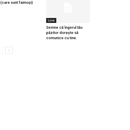
(care sunt faimoși)
Love
Semne că îngerul tău
păzitor dorește să
comunice cu tine.