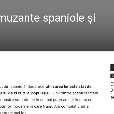
muzante spaniole și
C
C
ut din spaniolă, deoarece
utilizarea lor este atât de
2
rul de zi cu zi al populației
. Unii dintre acești termeni
Ed
e noastre sunt din ce în ce mai puțin auziți; în timp ce
mpurilor moderne în care trăim. Am compilat unul și
ezentăm mai jos.