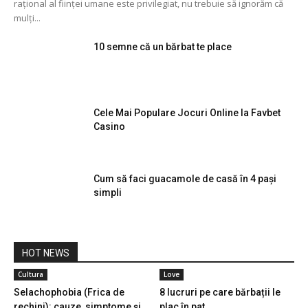
rațional al ființei umane este privilegiat, nu trebuie să ignorăm că
mulți...
10 semne că un bărbat te place
Cele Mai Populare Jocuri Online la Favbet
Casino
Cum să faci guacamole de casă în 4 pași
simpli
HOT NEWS
Cultura
Love
Selachophobia (Frica de
8 lucruri pe care bărbații le
rechini): cauze, simptome și
plac în pat