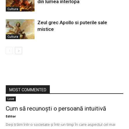
din lumea interlopa
Cultura
Zeul grec Apollo si puterile sale
mistice
Cultura
MOST COMMENTED
Love
Cum să recunoști o persoană intuitivă
Editor
Deși trăim într-o societate și într-un timp în care aspectul cel mai