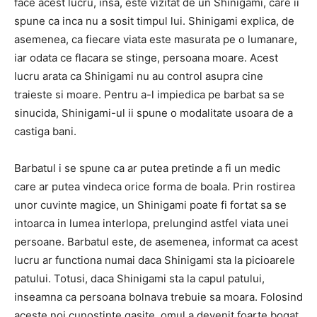
face acest lucru, insa, este vizitat de un Shinigami, care ii
spune ca inca nu a sosit timpul lui. Shinigami explica, de
asemenea, ca fiecare viata este masurata pe o lumanare,
iar odata ce flacara se stinge, persoana moare. Acest
lucru arata ca Shinigami nu au control asupra cine
traieste si moare. Pentru a-l impiedica pe barbat sa se
sinucida, Shinigami-ul ii spune o modalitate usoara de a
castiga bani.
Barbatul i se spune ca ar putea pretinde a fi un medic
care ar putea vindeca orice forma de boala. Prin rostirea
unor cuvinte magice, un Shinigami poate fi fortat sa se
intoarca in lumea interlopa, prelungind astfel viata unei
persoane. Barbatul este, de asemenea, informat ca acest
lucru ar functiona numai daca Shinigami sta la picioarele
patului. Totusi, daca Shinigami sta la capul patului,
inseamna ca persoana bolnava trebuie sa moara. Folosind
aceste noi cunostinte gasite, omul a devenit foarte bogat.