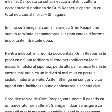
moarte. Dar odata ce cultura estica a intalnit cultura
occidentala si notiunea de Grim Reaper, a aparut un cu
totul nou zeu al mortii – Shinigami.
In timp ce Shinigami sunt similare cu Grim Reaper, nu
sunt in totalitate asemanatoare si exista cateva diferente
importante intre cele doua.
Pentru inceput, in credinta occidentala, Grim Reaper este
privit ca o fiinta terifianta si este personificarea Mortii
insasi. In folclorul japonez, pe de alta parte, moartea este
vazuta mai putin ca un individ si mai mult ca parte a
ciclului natural al vietii. Astfel, Shinigamii sunt priviti ca
agenti care faciliteaza buna desfasurare a acestui ciclu.
Spre deosebire de Grim Reaper, care poate fi descris ca
un „secerator de suflete”, Shinigami doar se asigura ca
oamenii mor la momentul stabilit si apoi le escorteaza