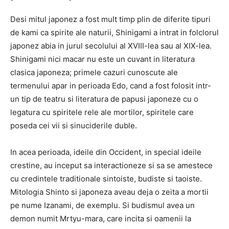
Desi mitul japonez a fost mult timp plin de diferite tipuri
de kami ca spirite ale naturii, Shinigami a intrat in folclorul
japonez abia in jurul secolului al XVIII-lea sau al XIX-lea.
Shinigami nici macar nu este un cuvant in literatura
clasica japoneza; primele cazuri cunoscute ale
termenului apar in perioada Edo, cand a fost folosit intr-
un tip de teatru si literatura de papusi japoneze cu o
legatura cu spiritele rele ale mortilor, spiritele care
poseda cei vii si sinuciderile duble.
In acea perioada, ideile din Occident, in special ideile
crestine, au inceput sa interactioneze si sa se amestece
cu credintele traditionale sintoiste, budiste si taoiste.
Mitologia Shinto si japoneza aveau deja o zeita a mortii
pe nume Izanami, de exemplu. Si budismul avea un
demon numit Mrtyu-mara, care incita si oamenii la