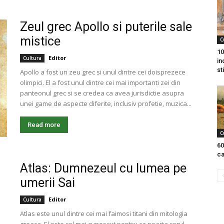
Zeul grec Apollo si puterile sale
mistice
C
10
Editor
Cultura
in
sti
Apollo a fost un zeu grec si unul dintre cei doisprezece
olimpici. El a fost unul dintre cei mai importanti zei din
panteonul grec si se credea ca avea jurisdictie asupra
unei game de aspecte diferite, inclusiv profetie, muzica...
Read more
C
60
ca
Atlas: Dumnezeul cu lumea pe
umerii Sai
Editor
Cultura
Atlas este unul dintre cei mai faimosi titani din mitologia