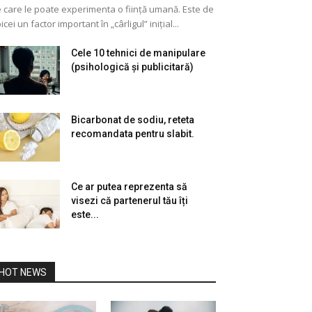
 care le poate experimenta o ființă umană. Este de
icei un factor important în „cârligul” inițial...
Cele 10 tehnici de manipulare
(psihologică și publicitară)
Bicarbonat de sodiu, reteta
recomandata pentru slabit.
Ce ar putea reprezenta să
visezi că partenerul tău îți
este...
HOT NEWS