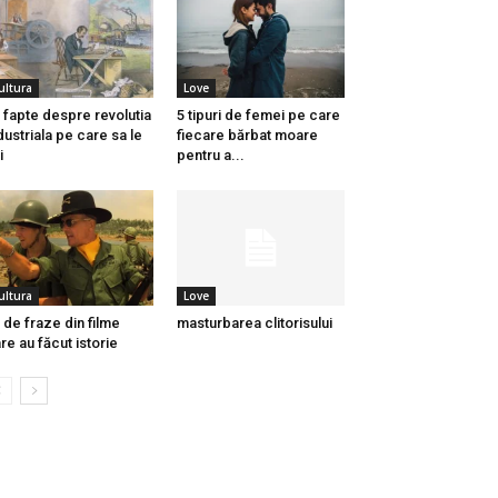
ultura
Love
 fapte despre revolutia
5 tipuri de femei pe care
dustriala pe care sa le
fiecare bărbat moare
i
pentru a...
ultura
Love
 de fraze din filme
masturbarea clitorisului
re au făcut istorie