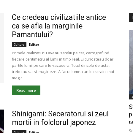
Ce credeau civilizatiile antice
ca se afla la marginile
Pamantului?
Editor
Cultura
Primele civilizatii nu aveau sateliti pe cer, cartografiind
fiecare centimetru al lumii in timp real. Ei cunosteau doar
partile lumii pe care le vazusera. Totul dincolo de asta,
trebuiau sa-si imagineze. A facut lumea un loc strain, mai
magic....
Read more
L
S
Shinigami: Seceratorul si zeul
p
mortii in folclorul japonez
Ed
Se
Editor
Cultura