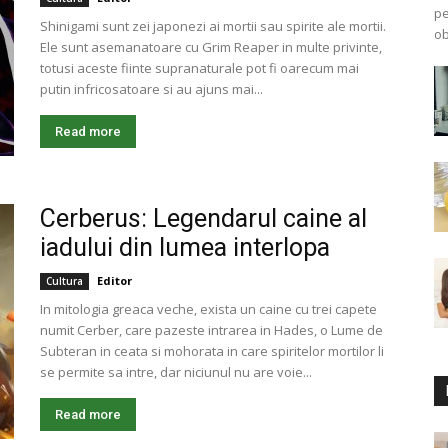
pe
Shinigami sunt zei japonezi ai mortii sau spirite ale mortii.
ob
Ele sunt asemanatoare cu Grim Reaper in multe privinte,
totusi aceste fiinte supranaturale pot fi oarecum mai
putin infricosatoare si au ajuns mai...
Read more
Cerberus: Legendarul caine al
iadului din lumea interlopa
Editor
Cultura
In mitologia greaca veche, exista un caine cu trei capete
numit Cerber, care pazeste intrarea in Hades, o Lume de
Subteran in ceata si mohorata in care spiritelor mortilor li
se permite sa intre, dar niciunul nu are voie...
Read more