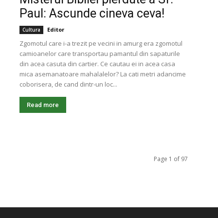
Paul: Ascunde cineva ceva!
Editor
Cultura
Zgomotul care i-a trezit pe vecini in amurg era zgomotul
camioanelor care transportau pamantul din sapaturile
din acea casuta din cartier. Ce cautau ei in acea casa
mica asemanatoare mahalalelor? La cati metri adancime
coborisera, de cand dintr-un loc...
Read more
Page 1 of 97