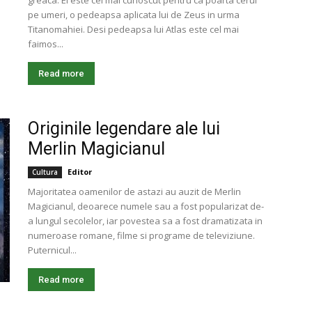
greaca. El este cel mai cunoscut pentru ca poarta cerul
pe umeri, o pedeapsa aplicata lui de Zeus in urma
Titanomahiei. Desi pedeapsa lui Atlas este cel mai
faimos...
Read more
Originile legendare ale lui
Merlin Magicianul
Editor
Cultura
Majoritatea oamenilor de astazi au auzit de Merlin
Magicianul, deoarece numele sau a fost popularizat de-
a lungul secolelor, iar povestea sa a fost dramatizata in
numeroase romane, filme si programe de televiziune.
Puternicul...
Read more