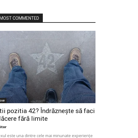
MOST COMMENTED
ove
tii pozitia 42? Îndrăznește să faci
lăcere fără limite
itor
xul este una dintre cele mai minunate experiențe