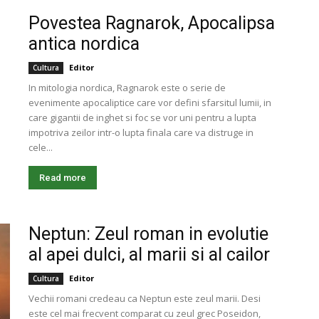
Povestea Ragnarok, Apocalipsa
antica nordica
Editor
Cultura
In mitologia nordica, Ragnarok este o serie de
evenimente apocaliptice care vor defini sfarsitul lumii, in
care gigantii de inghet si foc se vor uni pentru a lupta
impotriva zeilor intr-o lupta finala care va distruge in
cele...
Read more
Neptun: Zeul roman in evolutie
al apei dulci, al marii si al cailor
Editor
Cultura
Vechii romani credeau ca Neptun este zeul marii. Desi
este cel mai frecvent comparat cu zeul grec Poseidon,