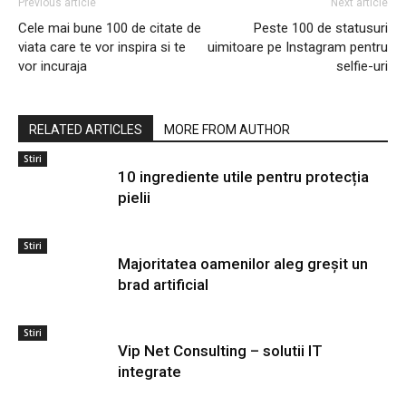
Previous article
Next article
Cele mai bune 100 de citate de
Peste 100 de statusuri
viata care te vor inspira si te
uimitoare pe Instagram pentru
vor incuraja
selfie-uri
RELATED ARTICLES
MORE FROM AUTHOR
Stiri
10 ingrediente utile pentru protecția
pielii
Stiri
Majoritatea oamenilor aleg greșit un
brad artificial
Stiri
Vip Net Consulting – solutii IT
integrate