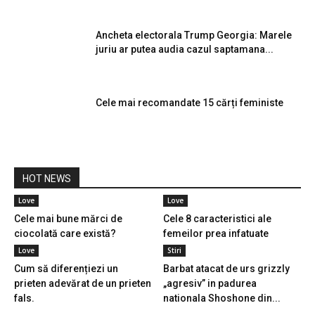
Ancheta electorala Trump Georgia: Marele
juriu ar putea audia cazul saptamana...
Cele mai recomandate 15 cărți feministe
HOT NEWS
Love
Love
Cele mai bune mărci de
Cele 8 caracteristici ale
ciocolată care există?
femeilor prea infatuate
Love
Stiri
Cum să diferențiezi un
Barbat atacat de urs grizzly
prieten adevărat de un prieten
„agresiv” in padurea
fals.
nationala Shoshone din...