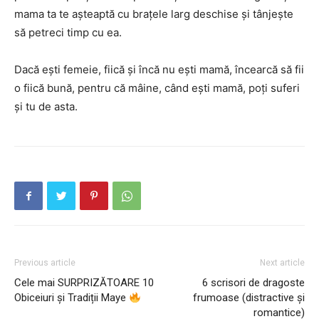
mama ta te așteaptă cu brațele larg deschise și tânjește
să petreci timp cu ea.
Dacă ești femeie, fiică și încă nu ești mamă, încearcă să fii
o fiică bună, pentru că mâine, când ești mamă, poți suferi
și tu de asta.
Previous article
Next article
Cele mai SURPRIZĂTOARE 10
6 scrisori de dragoste
Obiceiuri și Tradiții Maye
frumoase (distractive și
romantice)