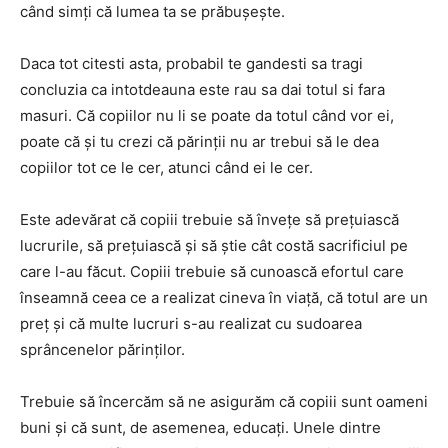
când simți că lumea ta se prăbușește.
Daca tot citesti asta, probabil te gandesti sa tragi
concluzia ca intotdeauna este rau sa dai totul si fara
masuri. Că copiilor nu li se poate da totul când vor ei,
poate că și tu crezi că părinții nu ar trebui să le dea
copiilor tot ce le cer, atunci când ei le cer.
Este adevărat că copiii trebuie să învețe să prețuiască
lucrurile, să prețuiască și să știe cât costă sacrificiul pe
care l-au făcut. Copiii trebuie să cunoască efortul care
înseamnă ceea ce a realizat cineva în viață, că totul are un
preț și că multe lucruri s-au realizat cu sudoarea
sprâncenelor părinților.
Trebuie să încercăm să ne asigurăm că copiii sunt oameni
buni și că sunt, de asemenea, educați. Unele dintre