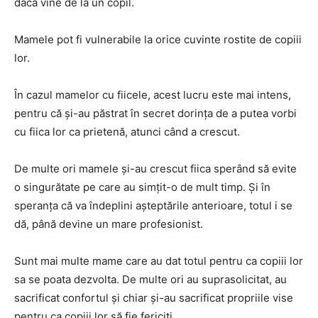
dacă vine de la un copil.
Mamele pot fi vulnerabile la orice cuvinte rostite de copiii
lor.
În cazul mamelor cu fiicele, acest lucru este mai intens,
pentru că și-au păstrat în secret dorința de a putea vorbi
cu fiica lor ca prietenă, atunci când a crescut.
De multe ori mamele și-au crescut fiica sperând să evite
o singurătate pe care au simțit-o de mult timp. Și în
speranța că va îndeplini așteptările anterioare, totul i se
dă, până devine un mare profesionist.
Sunt mai multe mame care au dat totul pentru ca copiii lor
sa se poata dezvolta. De multe ori au suprasolicitat, au
sacrificat confortul și chiar și-au sacrificat propriile vise
pentru ca copiii lor să fie fericiți.