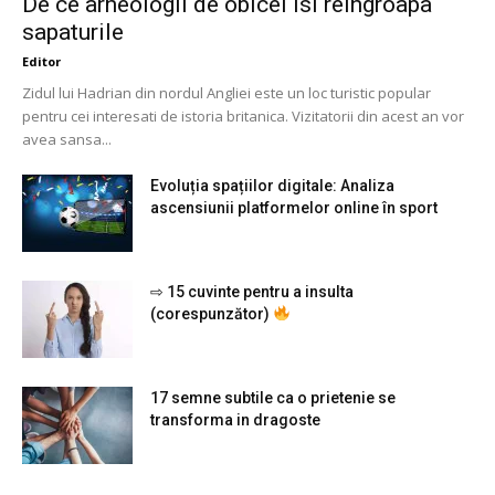
De ce arheologii de obicei isi reingroapa
sapaturile
Editor
Zidul lui Hadrian din nordul Angliei este un loc turistic popular
pentru cei interesati de istoria britanica. Vizitatorii din acest an vor
avea sansa...
Evoluția spațiilor digitale: Analiza
ascensiunii platformelor online în sport
⇨ 15 cuvinte pentru a insulta
(corespunzător)
17 semne subtile ca o prietenie se
transforma in dragoste