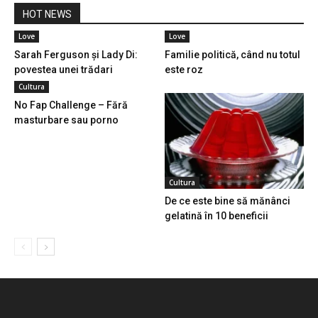
HOT NEWS
Love
Love
Sarah Ferguson și Lady Di:
Familie politică, când nu totul
povestea unei trădari
este roz
Cultura
No Fap Challenge – Fără
masturbare sau porno
Cultura
De ce este bine să mănânci
gelatină în 10 beneficii