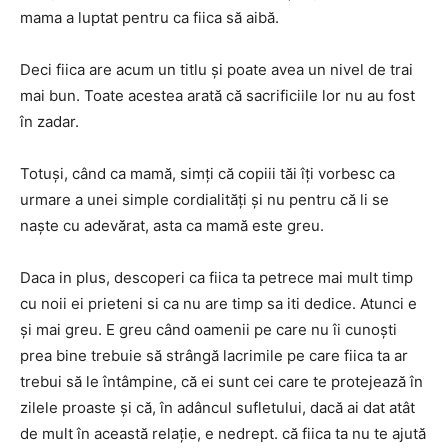
mama a luptat pentru ca fiica să aibă.
Deci fiica are acum un titlu și poate avea un nivel de trai
mai bun. Toate acestea arată că sacrificiile lor nu au fost
în zadar.
Totuși, când ca mamă, simți că copiii tăi îți vorbesc ca
urmare a unei simple cordialități și nu pentru că li se
naște cu adevărat, asta ca mamă este greu.
Daca in plus, descoperi ca fiica ta petrece mai mult timp
cu noii ei prieteni si ca nu are timp sa iti dedice. Atunci e
și mai greu. E greu când oamenii pe care nu îi cunoști
prea bine trebuie să strângă lacrimile pe care fiica ta ar
trebui să le întâmpine, că ei sunt cei care te protejează în
zilele proaste și că, în adâncul sufletului, dacă ai dat atât
de mult în această relație, e nedrept. că fiica ta nu te ajută