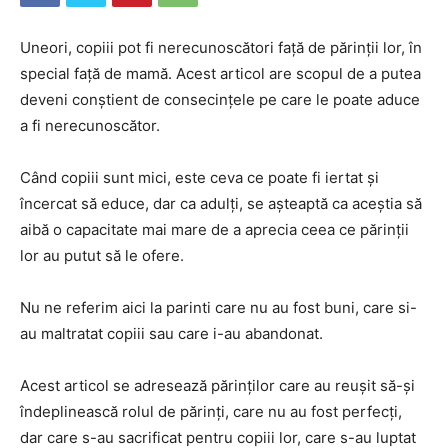
Uneori, copiii pot fi nerecunoscători față de părinții lor, în
special față de mamă. Acest articol are scopul de a putea
deveni conștient de consecințele pe care le poate aduce
a fi nerecunoscător.
Când copiii sunt mici, este ceva ce poate fi iertat și
încercat să educe, dar ca adulți, se așteaptă ca aceștia să
aibă o capacitate mai mare de a aprecia ceea ce părinții
lor au putut să le ofere.
Nu ne referim aici la parinti care nu au fost buni, care si-
au maltratat copiii sau care i-au abandonat.
Acest articol se adresează părinților care au reușit să-și
îndeplinească rolul de părinți, care nu au fost perfecți,
dar care s-au sacrificat pentru copiii lor, care s-au luptat