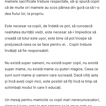
mamele sacrificate trebuie respectate, să-și spună copiii
că de multe ori mamele au scos pâinea din gură ca să i-o
dea fiului lor, la propriu.
Este necesar ca copiii, de îndată ce pot, să cunoască
realitatea durității vieții, este necesar să-i împiedice să
creadă că totul este ușor, este bine că pot începe să
prețuiască ceea ce se face pentru ei. . Copiii trebuie
învățați să fie responsabili.
Nu există super oameni, nu există super copii, nu există
super mame, nu există mame cu puteri magice. Ceea ce
sunt sunt mame și oameni care lucrează. Dacă citiți asta
și încă aveți copii mici, este posibil să fiți încă la timp să
schimbați modul în care îi educați.
Un mesaj pentru mamicile cu copii mari nerecunoscatori,
singurul lucru care le mai ramane sa le spun este sa