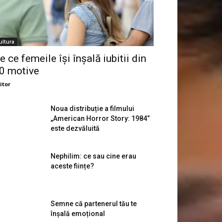
ultura
e ce femeile își înșală iubitii din
0 motive
itor
Noua distribuție a filmului
„American Horror Story: 1984”
este dezvăluită
Nephilim: ce sau cine erau
aceste ființe?
Semne că partenerul tău te
înșală emoțional