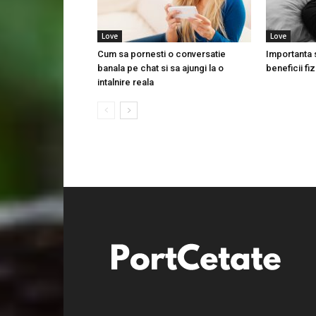
Love
Love
Cum sa pornesti o conversatie
Importanta s
banala pe chat si sa ajungi la o
beneficii fi
intalnire reala