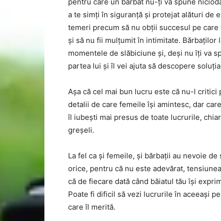
pentru care un bărbat nu-ți va spune niciodat
a te simți în siguranță și protejat alături de
temeri precum să nu obții succesul pe care ți
și să nu fii mulțumit în intimitate. Bărbaților
momentele de slăbiciune și, deși nu îți va sp
partea lui și îl vei ajuta să descopere soluți
Așa că cel mai bun lucru este că nu-l critici
detalii de care femeile își amintesc, dar care 
îl iubești mai presus de toate lucrurile, chi
greșeli.
La fel ca și femeile, și bărbații au nevoie d
orice, pentru că nu este adevărat, tensiunea,
că de fiecare dată când băiatul tău își exprim
Poate fi dificil să vezi lucrurile în aceeași 
care îl merită.