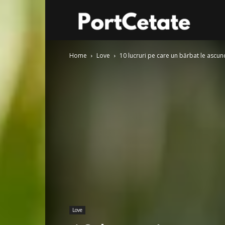
Port
Home
Love
10 lucruri pe care un bărbat le ascu
Cetate
Love