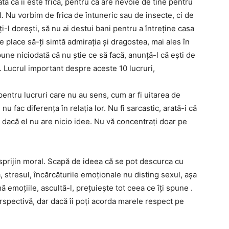
ă că îi este frică, pentru că are nevoie de tine pentru
 el. Nu vorbim de frica de întuneric sau de insecte, ci de
-l dorești, să nu ai destui bani pentru a întreține casa
 le place să-ți simtă admirația și dragostea, mai ales în
une niciodată că nu știe ce să facă, anunță-l că ești de
a. Lucrul important despre aceste 10 lucruri,
 pentru lucruri care nu au sens, cum ar fi uitarea de
nu fac diferența în relația lor. Nu fi sarcastic, arată-i că
ar dacă el nu are nicio idee. Nu vă concentrați doar pe
e sprijin moral. Scapă de ideea că se pot descurca cu
 stresul, încărcăturile emoționale nu disting sexul, așa
ă emoțiile, ascultă-l, prețuiește tot ceea ce îți spune .
perspectivă, dar dacă îi poți acorda marele respect pe