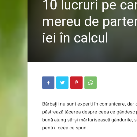
10 lucruri pe c
mereu de parten
iei în calcul
Bărbații nu sunt experți în comunicare, dar c
păstrează tăcerea despre ceea ce gândesc pe
bună ajung să-și mărturisească gândurile, s
pentru ceea ce spun.