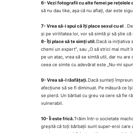
6- Vezi fotografii cu alte femei pe rețelele 
să nu dau like, așa că nu aflați, dar este sigu
7- Vrea să-i spui că îți place sexul cu el
. De
și pe virilitatea lor, vor să simtă și să știe c
8- Îți place să te simți util.
Dacă ia inițiativa
chemi un expert”, sau „O să strici mai mult î
pe un atac, vrea să se simtă util, dar nu are 
ceea ce simte cu adevărat este „Nu-mi spune
9- Vrea să-l răsfățați.
Dacă sunteți împreună
afecțiune să se fi diminuat. Pe măsură ce își 
se pierd. Un bărbat cu greu va cere să fie răs
vulnerabil.
10- Îi este frică.
Trăim într-o societate macho 
greșită că toți bărbații sunt super-eroi care