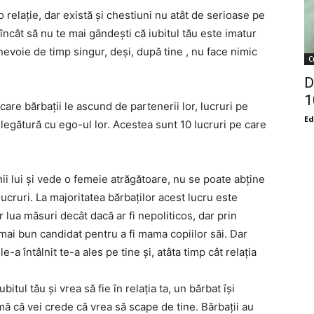
 relație, dar există și chestiuni nu atât de serioase pe
l încât să nu te mai gândești că iubitul tău este imatur
e nevoie de timp singur, deși, după tine , nu face nimic
C
D
1
 care bărbații le ascund de partenerii lor, lucruri pe
Ed
 legătură cu ego-ul lor. Acestea sunt 10 lucruri pe care
ii lui și vede o femeie atrăgătoare, nu se poate abține
lucruri. La majoritatea bărbaților acest lucru este
r lua măsuri decât dacă ar fi nepoliticos, dar prin
 mai bun candidat pentru a fi mama copiilor săi. Dar
-a întâlnit te-a ales pe tine și, atâta timp cât relația
bitul tău și vrea să fie în relația ta, un bărbat își
mă că vei crede că vrea să scape de tine. Bărbații au