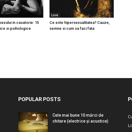
Love
exului in casatorie: 15
Ce este hipersexualitatea? Cauze,
zice si psihologice
semne si cum sa faci fata
POPULAR POSTS
P
Cele mai bune 10 mărci de
Cu
chitare (electrice și acustice)
L