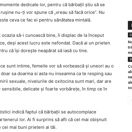
momente dedicate lor, pentru că bărbații știu să se
rușine nu-ți vor spune că „vreau să facă orice”. Nu
este ceva ce fac ei pentru sănătatea mintală.
 ocazia să-i cunoască bine, îi displac de la început
C
No
place, deși acest lucru este nefondat. Dacă ai un prieten
tr
tru că își dorește neapărat să iasă cu tine.
mi
St
ce sunt intime, femeile vor să vorbească și uneori au o
Co
al
r doar sa doarma si asta nu inseamna ca te resping sau
ne
alnirii sexuale, nivelurile de oxitocina sunt mari, dar are
al
sc
sensibile, delicate și foarte vorbărețe, în timp ce în
istici indică faptul că bărbații se autocomplace
enerul lor. Ai fi surprins să afli că cel mai obișnuit
 cei mai buni prieteni ai tăi.