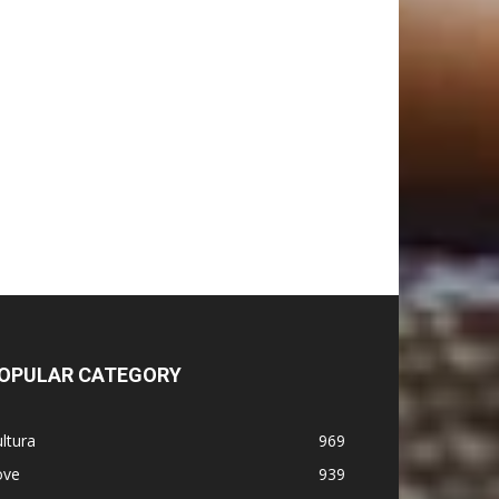
OPULAR CATEGORY
ltura
969
ove
939