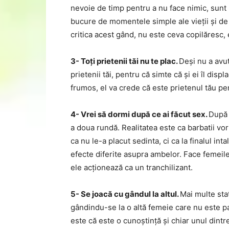
nevoie de timp pentru a nu face nimic, sunt 
bucure de momentele simple ale vieții și de 
critica acest gând, nu este ceva copilăresc, 
3- Toți prietenii tăi nu te plac.
Deși nu a avut
prietenii tăi, pentru că simte că și ei îl dis
frumos, el va crede că este prietenul tău pen
4- Vrei să dormi după ce ai făcut sex.
După 
a doua rundă. Realitatea este ca barbatii vo
ca nu le-a placut sedinta, ci ca la finalul int
efecte diferite asupra ambelor. Face femeile 
ele acționează ca un tranchilizant.
5- Se joacă cu gândul la altul.
Mai multe stat
gândindu-se la o altă femeie care nu este part
este că este o cunoștință și chiar unul dintre