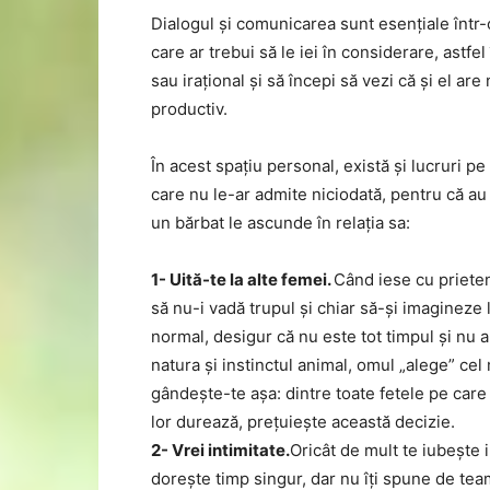
Dialogul și comunicarea sunt esențiale într-o
care ar trebui să le iei în considerare, astfe
sau irațional și să începi să vezi că și el ar
productiv.
În acest spațiu personal, există și lucruri pe
care nu le-ar admite niciodată, pentru că au
un bărbat le ascunde în relația sa:
1- Uită-te la alte femei.
Când iese cu prieten
să nu-i vadă trupul și chiar să-și imagineze 
normal, desigur că nu este tot timpul și nu a
natura și instinctul animal, omul „alege” cel
gândește-te așa: dintre toate fetele pe care le
lor durează, prețuiește această decizie.
2- Vrei intimitate.
Oricât de mult te iubește iu
dorește timp singur, dar nu îți spune de tea