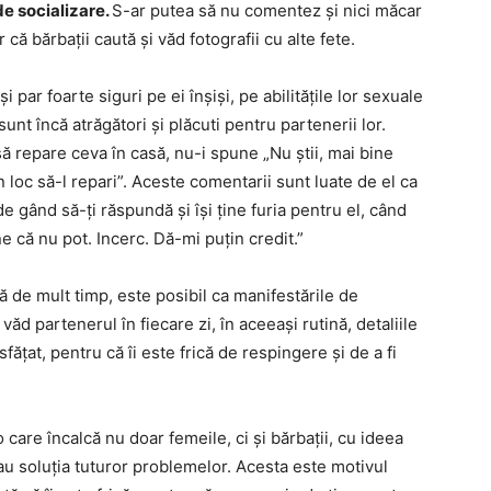
de socializare.
S-ar putea să nu comentez și nici măcar
r că bărbații caută și văd fotografii cu alte fete.
și par foarte siguri pe ei înșiși, pe abilitățile lor sexuale
ă sunt încă atrăgători și plăcuti pentru partenerii lor.
 să repare ceva în casă, nu-i spune „Nu știi, mai bine
n loc să-l repari”. Aceste comentarii sunt luate de el ca
de gând să-ți răspundă și își ține furia pentru el, când
 că nu pot. Incerc. Dă-mi puțin credit.”
 de mult timp, este posibil ca manifestările de
văd partenerul în fiecare zi, în aceeași rutină, detaliile
fățat, pentru că îi este frică de respingere și de a fi
care încalcă nu doar femeile, ci și bărbații, cu ideea
 au soluția tuturor problemelor. Acesta este motivul