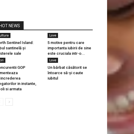
HOT NEWS
ultura
Love
rth Sentinel Island:
5 motive pentru care
ibul santinelă și
importanta iubirii de sine
sterele sale
este cruciala intr-o...
iri
Love
ncurentii GOP
Un bărbat căsătorit se
imenteaza
întoarce să-și caute
increderea
iubitul
egatorilor in instante,
oli si armata