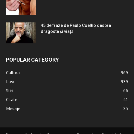
45 de fraze de Paulo Coelho despre
dragoste și viață
POPULAR CATEGORY
Cultura
969
Love
939
Stiri
66
Citate
41
Mesaje
35