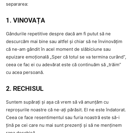
separarea:
1. VINOVAȚA
Gândurile repetitive despre dacă am fi putut să ne
descurcăm mai bine sau altfel și chiar să ne învinovățim
că ne-am gândit în acel moment de slăbiciune sau
epuizare emoțională „Sper că totul se va termina curând”,
ceea ce fac ei cu adevărat este că continuăm să „trăim”
cu acea persoană.
2. RECHISUL
Suntem supărați și așa că vrem să vă anunțăm cu
reproșurile noastre că ne-ați părăsit. El ne este îndatorat.
Ceea ce face resentimentul sau furia noastră este să-i
țină pe cei care nu mai sunt prezenți și să ne menținem
rana deschisă.