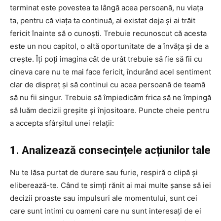
terminat este povestea ta lângă acea persoană, nu viața
ta, pentru că viața ta continuă, ai existat deja și ai trăit
fericit înainte să o cunoști. Trebuie recunoscut că acesta
este un nou capitol, o altă oportunitate de a învăța și de a
crește. Îți poți imagina cât de urât trebuie să fie să fii cu
cineva care nu te mai face fericit, îndurând acel sentiment
clar de dispreț și să continui cu acea persoană de teamă
să nu fii singur. Trebuie să împiedicăm frica să ne împingă
să luăm decizii greșite și înjositoare. Puncte cheie pentru
a accepta sfârșitul unei relații:
1. Analizează consecințele acțiunilor tale
Nu te lăsa purtat de durere sau furie, respiră o clipă și
eliberează-te. Când te simți rănit ai mai multe șanse să iei
decizii proaste sau impulsuri ale momentului, sunt cei
care sunt intimi cu oameni care nu sunt interesați de ei