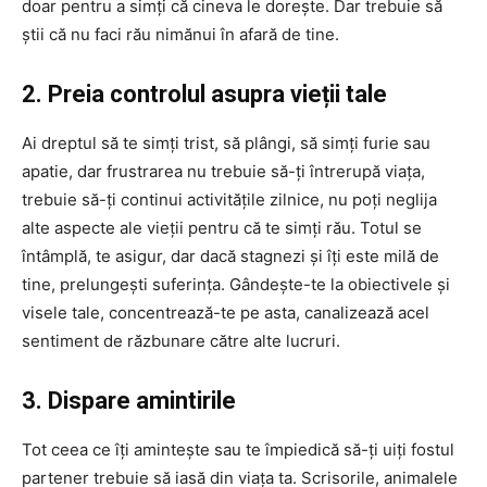
doar pentru a simți că cineva le dorește. Dar trebuie să
știi că nu faci rău nimănui în afară de tine.
2. Preia controlul asupra vieții tale
Ai dreptul să te simți trist, să plângi, să simți furie sau
apatie, dar frustrarea nu trebuie să-ți întrerupă viața,
trebuie să-ți continui activitățile zilnice, nu poți neglija
alte aspecte ale vieții pentru că te simți rău. Totul se
întâmplă, te asigur, dar dacă stagnezi și îți este milă de
tine, prelungești suferința. Gândește-te la obiectivele și
visele tale, concentrează-te pe asta, canalizează acel
sentiment de răzbunare către alte lucruri.
3. Dispare amintirile
Tot ceea ce îți amintește sau te împiedică să-ți uiți fostul
partener trebuie să iasă din viața ta. Scrisorile, animalele