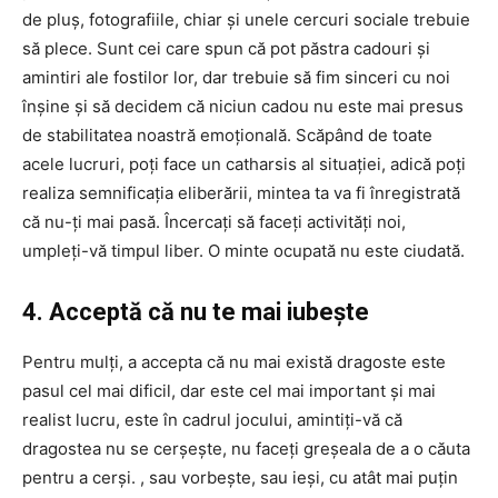
de pluș, fotografiile, chiar și unele cercuri sociale trebuie
să plece. Sunt cei care spun că pot păstra cadouri și
amintiri ale fostilor lor, dar trebuie să fim sinceri cu noi
înșine și să decidem că niciun cadou nu este mai presus
de stabilitatea noastră emoțională. Scăpând de toate
acele lucruri, poți face un catharsis al situației, adică poți
realiza semnificația eliberării, mintea ta va fi înregistrată
că nu-ți mai pasă. Încercați să faceți activități noi,
umpleți-vă timpul liber. O minte ocupată nu este ciudată.
4. Acceptă că nu te mai iubește
Pentru mulți, a accepta că nu mai există dragoste este
pasul cel mai dificil, dar este cel mai important și mai
realist lucru, este în cadrul jocului, amintiți-vă că
dragostea nu se cerșește, nu faceți greșeala de a o căuta
pentru a cerși. , sau vorbește, sau ieși, cu atât mai puțin