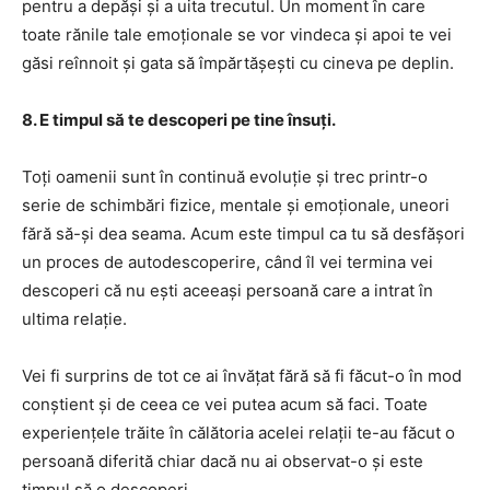
pentru a depăși și a uita trecutul. Un moment în care
toate rănile tale emoționale se vor vindeca și apoi te vei
găsi reînnoit și gata să împărtășești cu cineva pe deplin.
8. E timpul să te descoperi pe tine însuți.
Toți oamenii sunt în continuă evoluție și trec printr-o
serie de schimbări fizice, mentale și emoționale, uneori
fără să-și dea seama. Acum este timpul ca tu să desfășori
un proces de autodescoperire, când îl vei termina vei
descoperi că nu ești aceeași persoană care a intrat în
ultima relație.
Vei fi surprins de tot ce ai învățat fără să fi făcut-o în mod
conștient și de ceea ce vei putea acum să faci. Toate
experiențele trăite în călătoria acelei relații te-au făcut o
persoană diferită chiar dacă nu ai observat-o și este
timpul să o descoperi.