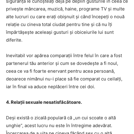
siguranță le cunoșteați deja pe deplin gusturile în ceea ce
privește mâncarea, muzică, haine, programe TV și multe
alte lucruri cu care erați obișnuit și când începeți o nouă
relație cu cineva total ciudat pentru tine și că nu îți
împărtășește aceleași gusturi și obiceiurile lui sunt
diferite.
Inevitabil vor apărea comparații între felul în care a fost
partenerul tău anterior și cum se dovedește a fi noul,
ceea ce va fi foarte enervant pentru acea persoană,
deoarece nimănui nu-i place să fie comparat cu ceilalți,
iar în final va aduce neplăceri între cei doi.
4. Relații sexuale nesatisfăcătoare.
Deși există o zicală populară că „un cui scoate o altă
unghie”, acest lucru nu este în întregime adevărat.
Încercarea de a uita pe cineva făcând sex cu o altă