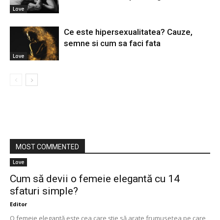
Love
Ce este hipersexualitatea? Cauze,
semne si cum sa faci fata
Love
MOST COMMENTED
Love
Cum să devii o femeie elegantă cu 14
sfaturi simple?
Editor
O femeie elegantă este cea care știe să arate frumusețea pe care