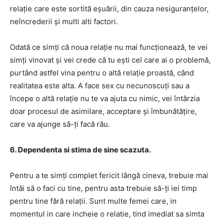
relație care este sortită eșuării, din cauza nesiguranțelor,
neîncrederii și multi alti factori.
Odată ce simți că noua relație nu mai funcționează, te vei
simți vinovat și vei crede că tu ești cel care ai o problemă,
purtând astfel vina pentru o altă relație proastă, când
realitatea este alta. A face sex cu necunoscuți sau a
începe o altă relație nu te va ajuta cu nimic, vei întârzia
doar procesul de asimilare, acceptare și îmbunătățire,
care va ajunge să-ți facă rău.
6. Dependenta si stima de sine scazuta.
Pentru a te simți complet fericit lângă cineva, trebuie mai
întâi să o faci cu tine, pentru asta trebuie să-ți iei timp
pentru tine fără relații. Sunt multe femei care, in
momentul in care incheie o relatie, tind imediat sa simta