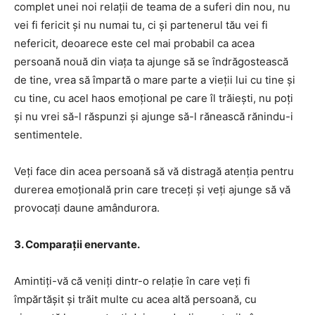
complet unei noi relații de teama de a suferi din nou, nu
vei fi fericit și nu numai tu, ci și partenerul tău vei fi
nefericit, deoarece este cel mai probabil ca acea
persoană nouă din viața ta ajunge să se îndrăgostească
de tine, vrea să împartă o mare parte a vieții lui cu tine și
cu tine, cu acel haos emoțional pe care îl trăiești, nu poți
și nu vrei să-l răspunzi și ajunge să-l rănească rănindu-i
sentimentele.
Veți face din acea persoană să vă distragă atenția pentru
durerea emoțională prin care treceți și veți ajunge să vă
provocați daune amândurora.
3. Comparații enervante.
Amintiți-vă că veniți dintr-o relație în care veți fi
împărtășit și trăit multe cu acea altă persoană, cu