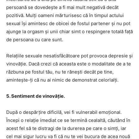
persoană se dovedește a fi mai mult negativă decât
pozitivă. Mulți oameni mărturisesc că în timpul actului
sexual își amintesc de obicei de fostul partener și nu pot
ajunge la orgasm și unii chiar simt o respingere totală față
de persoana cu care sunt.
Relațiile sexuale nesatisfăcătoare pot provoca depresie și
vinovăție. Dacă crezi că aceasta este o modalitate de a te
răzbuna pe fostul tău, nu te rănești decât pe tine,
amintește-ți că nu ai nimic de demonstrat celorlalți.
5. Sentiment de vinovăție.
După o despărțire dificilă, vei fi vulnerabil emoțional.
Începi o relație imediat ce se termină cealaltă, căutând în
acest fel să te distragi de la durerea pe care o simți, iar
cel mai sigur lucru va fi că nu te vei bucura de acea nouă