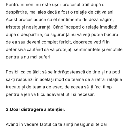
Pentru nimeni nu este ușor procesul trăit după o
despărțire, mai ales dacă a fost o relație de câțiva ani.
Acest proces aduce cu el sentimente de dezamăgire,
tristețe și nesiguranță. Când începeți o relație imediată
după o despărțire, cu siguranță nu vă veți putea bucura
de ea sau deveni complet fericit, deoarece veți fi în
defensivă căutând să vă protejați sentimentele și emoțiile
pentru a nu mai suferi.
Posibil ca celălalt să se îndrăgostească de tine și nu poți
să-ți răspunzi în același mod de teama de a retrăi relațiile
trecute și de teama de eșec, de aceea să-ți faci timp
pentru a jeli va fi cu adevărat util și necesar.
2. Doar distragere a atenției.
Având în vedere faptul că te simți nesigur și te dai