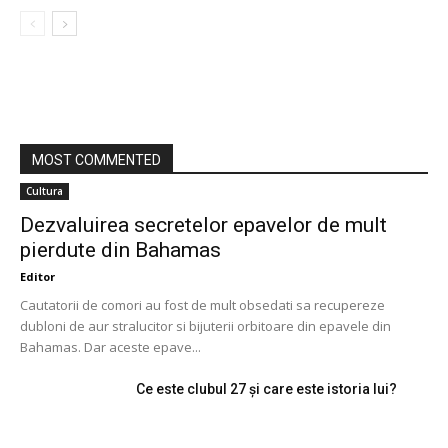
MOST COMMENTED
Cultura
Dezvaluirea secretelor epavelor de mult
pierdute din Bahamas
Editor
Cautatorii de comori au fost de mult obsedati sa recupereze
dubloni de aur stralucitor si bijuterii orbitoare din epavele din
Bahamas. Dar aceste epave...
Ce este clubul 27 și care este istoria lui?