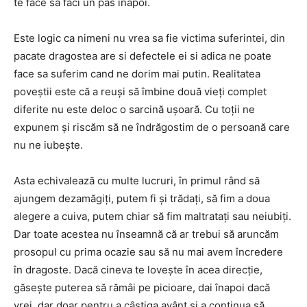
te face să faci un pas înapoi.
Este logic ca nimeni nu vrea sa fie victima suferintei, din
pacate dragostea are si defectele ei si adica ne poate
face sa suferim cand ne dorim mai putin. Realitatea
poveștii este că a reuși să îmbine două vieți complet
diferite nu este deloc o sarcină ușoară. Cu toții ne
expunem și riscăm să ne îndrăgostim de o persoană care
nu ne iubește.
Asta echivalează cu multe lucruri, în primul rând să
ajungem dezamăgiți, putem fi și trădați, să fim a doua
alegere a cuiva, putem chiar să fim maltratați sau neiubiți.
Dar toate acestea nu înseamnă că ar trebui să aruncăm
prosopul cu prima ocazie sau să nu mai avem încredere
în dragoste. Dacă cineva te lovește în acea direcție,
găsește puterea să rămâi pe picioare, dai înapoi dacă
vrei, dar doar pentru a câștiga avânt și a continua să