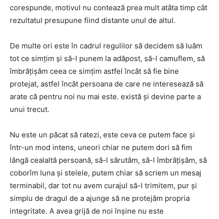
corespunde, motivul nu contează prea mult atâta timp cât
rezultatul presupune fiind distante unul de altul.
De multe ori este în cadrul regulilor să decidem să luăm
tot ce simțim și să-l punem la adăpost, să-l camuflem, să
îmbrățișăm ceea ce simțim astfel încât să fie bine
protejat, astfel încât persoana de care ne interesează să
arate că pentru noi nu mai este. există și devine parte a
unui trecut.
Nu este un păcat să ratezi, este ceva ce putem face și
într-un mod intens, uneori chiar ne putem dori să fim
lângă cealaltă persoană, să-l sărutăm, să-l îmbrățișăm, să
coborîm luna și stelele, putem chiar să scriem un mesaj
terminabil, dar tot nu avem curajul să-l trimitem, pur și
simplu de dragul de a ajunge să ne protejăm propria
integritate. A avea grijă de noi înșine nu este