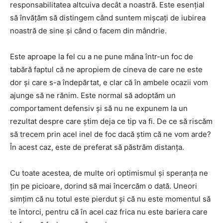
responsabilitatea altcuiva decât a noastră. Este esențial
să învățăm să distingem când suntem mișcați de iubirea
noastră de sine și când o facem din mândrie.
Este aproape la fel cu a ne pune mâna într-un foc de
tabără faptul că ne apropiem de cineva de care ne este
dor și care s-a îndepărtat, e clar că în ambele ocazii vom
ajunge să ne rănim. Este normal să adoptăm un
comportament defensiv și să nu ne expunem la un
rezultat despre care știm deja ce tip va fi. De ce să riscăm
să trecem prin acel inel de foc dacă știm că ne vom arde?
În acest caz, este de preferat să păstrăm distanța.
Cu toate acestea, de multe ori optimismul și speranța ne
țin pe picioare, dorind să mai încercăm o dată. Uneori
simțim că nu totul este pierdut și că nu este momentul să
te întorci, pentru că în acel caz frica nu este bariera care