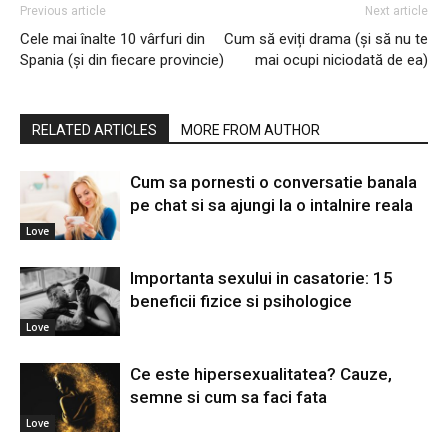
Previous article
Next article
Cele mai înalte 10 vârfuri din
Cum să eviți drama (și să nu te
Spania (și din fiecare provincie)
mai ocupi niciodată de ea)
RELATED ARTICLES
MORE FROM AUTHOR
Cum sa pornesti o conversatie banala
pe chat si sa ajungi la o intalnire reala
Love
Importanta sexului in casatorie: 15
beneficii fizice si psihologice
Love
Ce este hipersexualitatea? Cauze,
semne si cum sa faci fata
Love