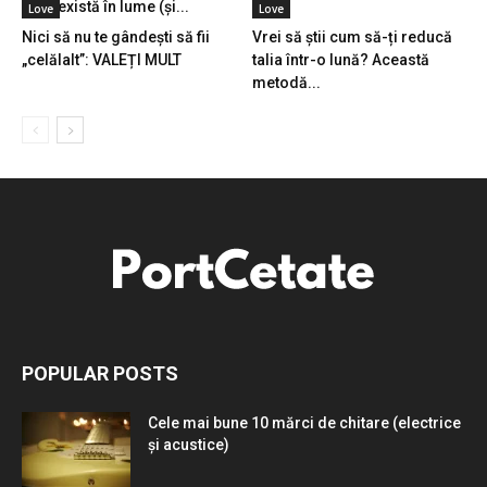
care există în lume (și...
Love
Love
Nici să nu te gândești să fii
Vrei să știi cum să-ți reducă
„celălalt”: VALEȚI MULT
talia într-o lună? Această
metodă...
POPULAR POSTS
Cele mai bune 10 mărci de chitare (electrice
și acustice)