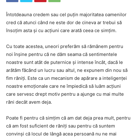
Întotdeauna credem sau cel puțin majoritatea oamenilor
cred că atunci când ne este dor de cineva ar trebui să
însoțim asta și cu acțiuni care arată ceea ce simțim.
Cu toate acestea, uneori preferăm să rămânem pentru
noi înșine pentru că ne dăm seama că sentimentele
noastre sunt atât de puternice și intense încât, dacă le
arătăm făcând un lucru sau altul, ne expunem din nou să
fim răniți. Este ca un mecanism de apărare a inteligenței
noastre emoționale care ne împiedică să luăm acțiuni
care servesc drept motiv pentru a ajunge cu mai multe
răni decât avem deja.
Poate fi pentru că simțim că am dat deja prea mult, pentru
că am fost suficient de răniți sau pentru că suntem
convinși că locul de lângă acea persoană nu ne mai