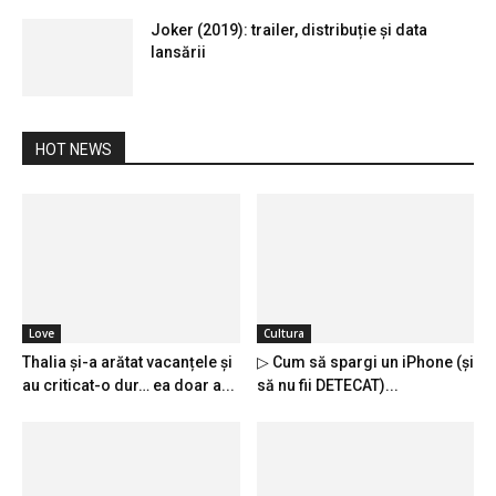
Joker (2019): trailer, distribuție și data
lansării
HOT NEWS
Love
Cultura
Thalia și-a arătat vacanțele și
▷ Cum să spargi un iPhone (și
au criticat-o dur… ea doar a...
să nu fii DETECAT)...