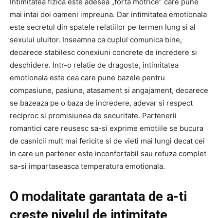
Intimitatea fizica este adesea „forta motrice” care pune
mai intai doi oameni impreuna. Dar intimitatea emotionala
este secretul din spatele relatiilor pe termen lung si al
sexului uluitor. Inseamna ca cuplul comunica bine,
deoarece stabilesc conexiuni concrete de incredere si
deschidere. Intr-o relatie de dragoste, intimitatea
emotionala este cea care pune bazele pentru
compasiune, pasiune, atasament si angajament, deoarece
se bazeaza pe o baza de incredere, adevar si respect
reciproc si promisiunea de securitate. Partenerii
romantici care reusesc sa-si exprime emotiile se bucura
de casnicii mult mai fericite si de vieti mai lungi decat cei
in care un partener este inconfortabil sau refuza complet
sa-si impartaseasca temperatura emotionala.
O modalitate garantata de a-ti
creste nivelul de intimitate