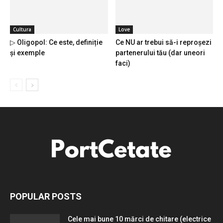
Cultura
Love
▷ Oligopol: Ce este, definiție
Ce NU ar trebui să-i reproșezi
și exemple
partenerului tău (dar uneori
faci)
POPULAR POSTS
Cele mai bune 10 mărci de chitare (electrice