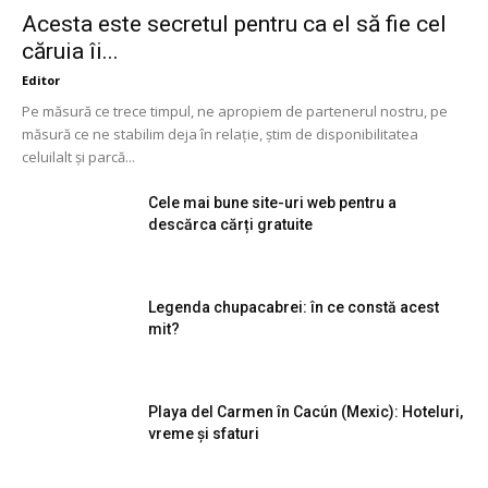
Acesta este secretul pentru ca el să fie cel
căruia îi...
Editor
Pe măsură ce trece timpul, ne apropiem de partenerul nostru, pe
măsură ce ne stabilim deja în relație, știm de disponibilitatea
celuilalt și parcă...
Cele mai bune site-uri web pentru a
descărca cărți gratuite
Legenda chupacabrei: în ce constă acest
mit?
Playa del Carmen în Cacún (Mexic): Hoteluri,
vreme și sfaturi