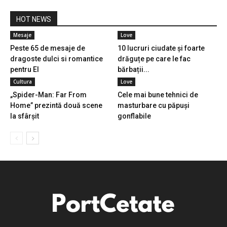
HOT NEWS
Mesaje
Love
Peste 65 de mesaje de
10 lucruri ciudate și foarte
dragoste dulci si romantice
drăguțe pe care le fac
pentru El
bărbații...
Cultura
Love
„Spider-Man: Far From
Cele mai bune tehnici de
Home” prezintă două scene
masturbare cu păpuși
la sfârșit
gonflabile