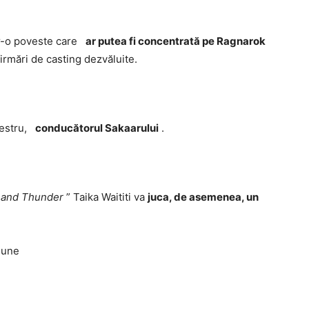
tr-o poveste care
ar putea fi concentrată pe Ragnarok
irmări de casting dezvăluite.
aestru,
conducătorul Sakaarului
.
 and Thunder
” Taika Waititi va
juca, de asemenea, un
nune