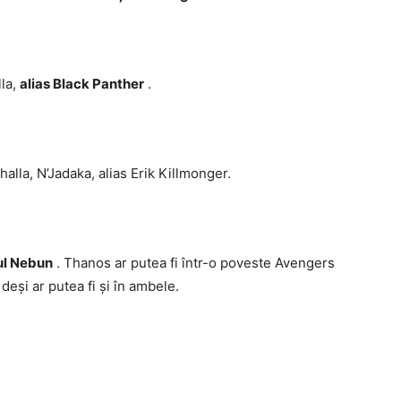
la,
alias Black Panther
.
alla, N’Jadaka, alias Erik Killmonger.
nul Nebun
. Thanos ar putea fi într-o poveste Avengers
deși ar putea fi și în ambele.