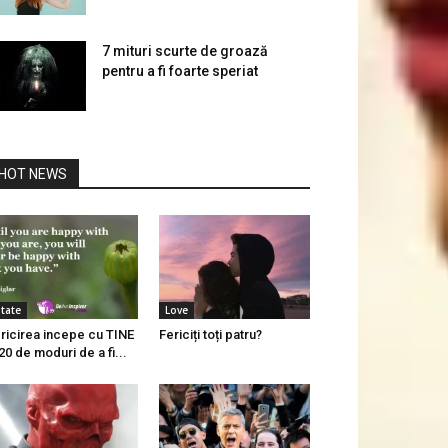
7 mituri scurte de groază
pentru a fi foarte speriat
HOT NEWS
itate
Love
ricirea incepe cu TINE
Fericiți toți patru?
20 de moduri de a fi...