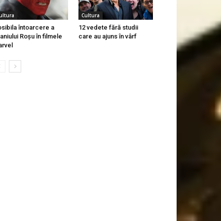
ultura
Cultura
sibila întoarcere a
12 vedete fără studii
aniului Roșu în filmele
care au ajuns în vârf
rvel