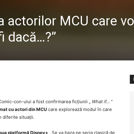
a actorilor MCU care vo
 fi dacă…?”
Comic-con-ului a fost confirmarea ficțiunii „
What if…
”
imat cu actori din MCU
care explorează modul în care
diferite situații.
noua platformă Disney+
. Se va baza pe seria clasică de