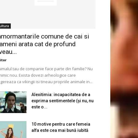
ultura
nmormantarile comune de cai si
ameni arata cat de profund
veau...
itor
imalul tau de companie face parte din familie? Nu
nimic nou. Exista dovezi arheologice care
gereaza ca vikingii isi tineau propriile animale in...
Alexitimia: incapacitatea de a
exprima sentimentele (și nu, nu
este o...
10 motive pentru care femeia
alfa este cea mai bună iubită