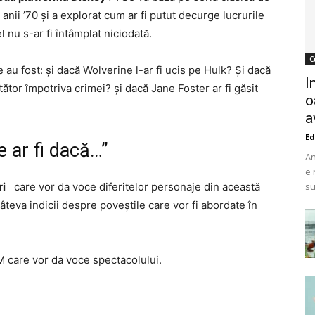
anii ’70 și a explorat cum ar fi putut decurge lucrurile
nu s-ar fi întâmplat niciodată.
C
 au fost: și dacă Wolverine l-ar fi ucis pe Hulk? Și dacă
I
ător împotriva crimei? și dacă Jane Foster ar fi găsit
o
a
Ed
e ar fi dacă…”
An
e 
ri
care vor da voce diferitelor personaje din această
su
âteva indicii despre poveștile care vor fi abordate în
CM care vor da voce spectacolului.