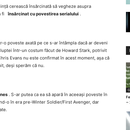
ființă cerească însărcinată să vegheze asupra
va fi
însărcinat cu povestirea serialului
.
tr-o poveste axată pe ce s-ar întâmpla dacă ar deveni
luptei într-un costum făcut de Howard Stark, potrivit
Chris Evans nu este confirmat în acest moment, așa că
uit, deși sperăm că nu.
C
rnes
. S-ar putea ca ea să apară în aceeași poveste în
Fe
nd-o în era pre-Winter Soldier/First Avenger, dar
– 
ate.