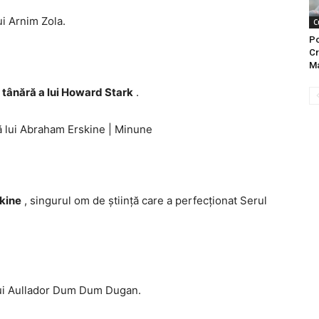
i Arnim Zola.
C
Po
Cr
Ma
 tânără a lui Howard Stark
.
ță lui Abraham Erskine
|
Minune
skine
, singurul om de știință care a perfecționat Serul
i Aullador Dum Dum Dugan.