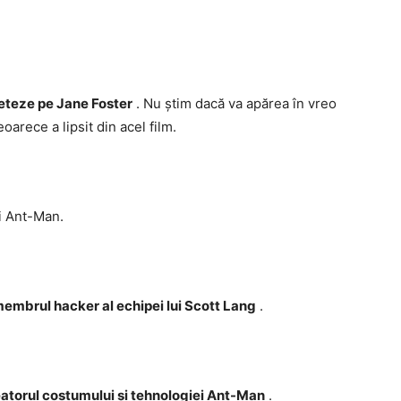
reteze pe Jane Foster
. Nu știm dacă va apărea în vreo
oarece a lipsit din acel film.
ui Ant-Man.
embrul hacker al echipei lui Scott Lang
.
atorul costumului și tehnologiei Ant-Man
.