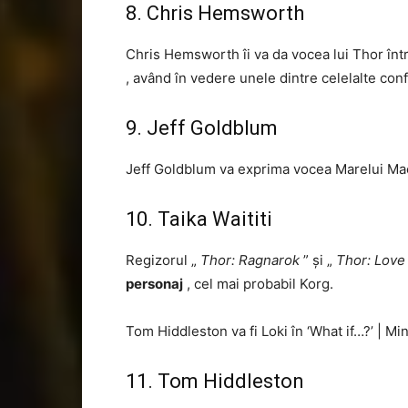
8. Chris Hemsworth
Chris Hemsworth îi va da vocea lui Thor în
, având în vedere unele dintre celelalte conf
9. Jeff Goldblum
Jeff Goldblum va exprima vocea Marelui M
10. Taika Waititi
Regizorul „
Thor: Ragnarok
” și „
Thor: Love
personaj
, cel mai probabil Korg.
Tom Hiddleston va fi Loki în ‘What if…?’
|
Mi
11. Tom Hiddleston