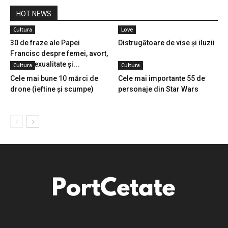
HOT NEWS
Cultura
Love
30 de fraze ale Papei
Distrugătoare de vise și iluzii
Francisc despre femei, avort,
homosexualitate și...
Cultura
Cultura
Cele mai bune 10 mărci de
Cele mai importante 55 de
drone (ieftine și scumpe)
personaje din Star Wars