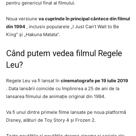
pentru genericul final al filmului.
Noua versiune
va cuprinde în principal cântece din filmul
din 1994
, inclusiv popularele „I Just Can’t Wait to Be
King” și „Hakuna Matata”.
Când putem vedea filmul Regele
Leu?
Regele Leu va fi lansat în
cinematografe pe 19 iulie 2019
. Data lansării coincide cu împlinirea a 25 de ani de la
lansarea filmului de animație original din 1994.
Va fi unul dintre primele filme lansate pe noua platformă
Disney, alături de Toy Story 4 și Frozen 2.
Toate noutățile și noutățile despre cinema și seriale ale