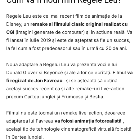
Cum va fi noul film Regele Leu?
Regele Leu este cel mai recent film de animație de la
Disney, un
remake al filmului clasic original realizat cu
CGI
(imagini generate de computer) și în acțiune reală. Va
fi lansat în iulie 2019 și este de așteptat să fie un succes,
la fel cum a fost predecesorul său în urmă cu 20 de ani.
Noua adaptare a Regelui Leu va prezenta vocile lui
Donald Glover și Beyoncé și ale altor celebrități. Filmul
va
fi regizat de Jon Favreau
și se așteaptă să obțină
același succes recent ca și alte remake-uri live-action
precum Cartea junglei și Frumoasa și Bestia.
Filmul nu este tocmai un remake live-action, deoarece
adaptarea lui Favreau
va folosi animația fotorealistă
,
același tip de tehnologie cinematografică virtuală folosită
în Cartea junglei.