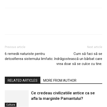
Previous article
Next article
6 remedii naturiste pentru
Cum să faci să se
detoxifierea sistemului limfatic.
îndrăgostească un bărbat care
vrea doar să se culce cu tine.
RELATED ARTICLES
MORE FROM AUTHOR
Ce credeau civilizatiile antice ca se
afla la marginile Pamantului?
Cultura