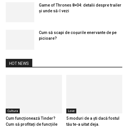
Game of Thrones 8×04: detalii despre trailer
și unde să-l vezi
Cum să scapi de coșurile enervante de pe
picioare?
HOT NEWS
Cultura
Love
Cum funcționează Tinder?
5 moduri de a ști dacă fostul
Cum să profitați de funcțiile
tău te-a uitat deja.