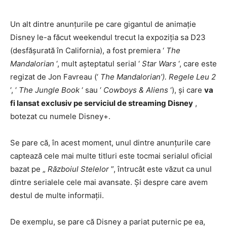
Un alt dintre anunțurile pe care gigantul de animație
Disney le-a făcut weekendul trecut la expoziția sa D23
(desfășurată în California), a fost premiera ‘
The
Mandalorian
‘, mult așteptatul serial ‘
Star Wars
‘, care este
regizat de Jon Favreau (‘
The Mandalorian’). Regele Leu 2
‘, ‘
The Jungle Book
‘ sau ‘
Cowboys & Aliens
‘), și care
va
fi lansat exclusiv pe serviciul de streaming Disney
,
botezat cu numele Disney+.
Se pare că, în acest moment, unul dintre anunțurile care
captează cele mai multe titluri este tocmai serialul oficial
bazat pe „
Războiul Stelelor
”, întrucât este văzut ca unul
dintre serialele cele mai avansate. Și despre care avem
destul de multe informații.
De exemplu, se pare că Disney a pariat puternic pe ea,