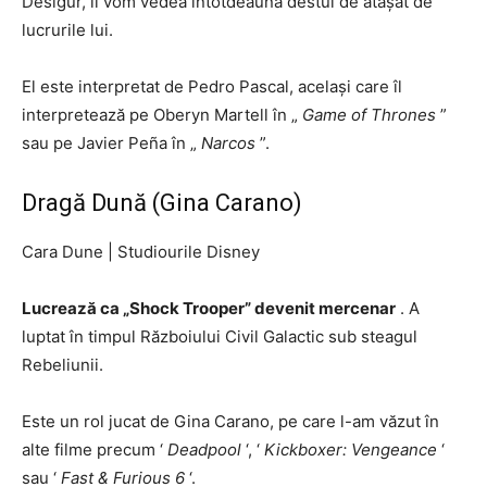
Desigur, îl vom vedea întotdeauna destul de atașat de
lucrurile lui.
El este interpretat de Pedro Pascal, același care îl
interpretează pe Oberyn Martell în „
Game of Thrones
”
sau pe Javier Peña în „
Narcos
”.
Dragă Dună (Gina Carano)
Cara Dune
|
Studiourile Disney
Lucrează ca „Shock Trooper” devenit mercenar
. A
luptat în timpul Războiului Civil Galactic sub steagul
Rebeliunii.
Este un rol jucat de Gina Carano, pe care l-am văzut în
alte filme precum ‘
Deadpool
‘, ‘
Kickboxer: Vengeance
‘
sau ‘
Fast & Furious 6
‘.