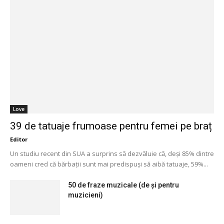
Love
39 de tatuaje frumoase pentru femei pe braț
Editor
Un studiu recent din SUA a surprins să dezvăluie că, deși 85% dintre
oameni cred că bărbații sunt mai predispuși să aibă tatuaje, 59%...
50 de fraze muzicale (de și pentru
muzicieni)