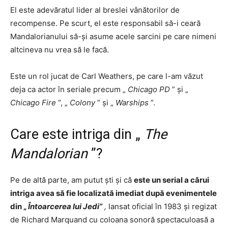
El este adevăratul lider al breslei vânătorilor de
recompense. Pe scurt, el este responsabil să-i ceară
Mandalorianului să-și asume acele sarcini pe care nimeni
altcineva nu vrea să le facă.
Este un rol jucat de Carl Weathers, pe care l-am văzut
deja ca actor în seriale precum „
Chicago PD
” și „
Chicago Fire
”, „
Colony
” și „
Warships
”.
Care este intriga din „
The
Mandalorian
”?
Pe de altă parte, am putut ști și că
este un serial a cărui
intriga avea să fie localizată imediat după evenimentele
din „
Întoarcerea lui Jedi”
,
lansat oficial în 1983 și regizat
de Richard Marquand cu coloana sonoră spectaculoasă a