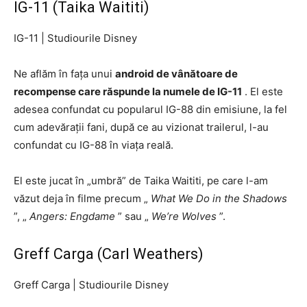
IG-11 (Taika Waititi)
IG-11
|
Studiourile Disney
Ne aflăm în fața unui
android de vânătoare de
recompense care răspunde la numele de IG-11
. El este
adesea confundat cu popularul IG-88 din emisiune, la fel
cum adevărații fani, după ce au vizionat trailerul, l-au
confundat cu IG-88 în viața reală.
El este jucat în „umbră” de Taika Waititi, pe care l-am
văzut deja în filme precum „
What We Do in the Shadows
”, „
Angers: Engdame
” sau „
We’re Wolves
”.
Greff Carga (Carl Weathers)
Greff Carga
|
Studiourile Disney