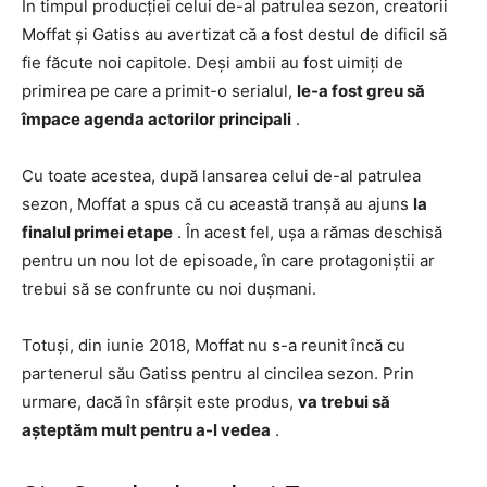
În timpul producției celui de-al patrulea sezon, creatorii
Moffat și Gatiss au avertizat că a fost destul de dificil să
fie făcute noi capitole. Deși ambii au fost uimiți de
primirea pe care a primit-o serialul,
le-a fost greu să
împace agenda actorilor principali
.
Cu toate acestea, după lansarea celui de-al patrulea
sezon, Moffat a spus că cu această tranșă au ajuns
la
finalul primei etape
. În acest fel, ușa a rămas deschisă
pentru un nou lot de episoade, în care protagoniștii ar
trebui să se confrunte cu noi dușmani.
Totuși, din iunie 2018, Moffat nu s-a reunit încă cu
partenerul său Gatiss pentru al cincilea sezon. Prin
urmare, dacă în sfârșit este produs,
va trebui să
așteptăm mult pentru a-l vedea
.