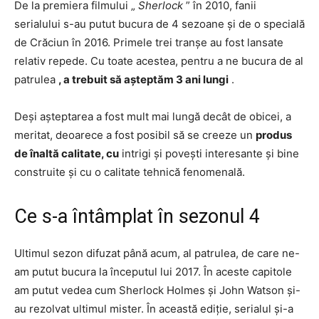
De la premiera filmului „
Sherlock
” în 2010, fanii
serialului s-au putut bucura de 4 sezoane și de o specială
de Crăciun în 2016. Primele trei tranșe au fost lansate
relativ repede. Cu toate acestea, pentru a ne bucura de al
patrulea
, a trebuit să așteptăm 3 ani lungi
.
Deși așteptarea a fost mult mai lungă decât de obicei, a
meritat, deoarece a fost posibil să se creeze un
produs
de înaltă calitate, cu
intrigi și povești interesante și bine
construite și cu o calitate tehnică fenomenală.
Ce s-a întâmplat în sezonul 4
Ultimul sezon difuzat până acum, al patrulea, de care ne-
am putut bucura la începutul lui 2017. În aceste capitole
am putut vedea cum Sherlock Holmes și John Watson și-
au rezolvat ultimul mister. În această ediție, serialul și-a