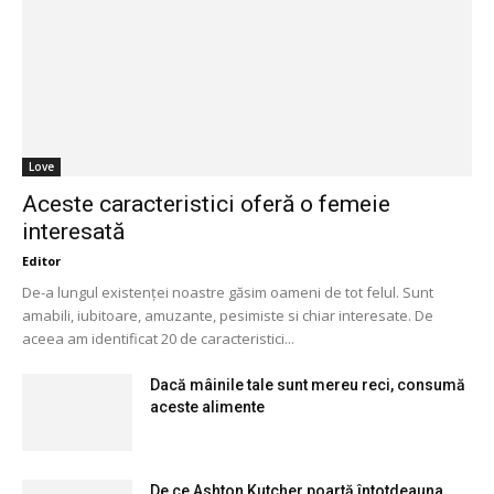
Love
Aceste caracteristici oferă o femeie
interesată
Editor
De-a lungul existenței noastre găsim oameni de tot felul. Sunt
amabili, iubitoare, amuzante, pesimiste si chiar interesate. De
aceea am identificat 20 de caracteristici...
Dacă mâinile tale sunt mereu reci, consumă
aceste alimente
De ce Ashton Kutcher poartă întotdeauna