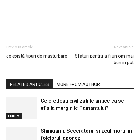
Previous article
Next article
ce există tipuri de masturbare
Sfaturi pentru a fi un om mai
bun în pat
RELATED ARTICLES
MORE FROM AUTHOR
Ce credeau civilizatiile antice ca se
afla la marginile Pamantului?
Cultura
Shinigami: Seceratorul si zeul mortii in
folclorul japonez