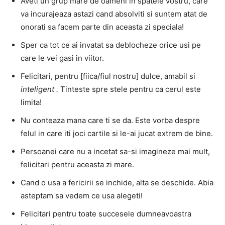
Aveti un grup mare de oameni in spatele vostru, care
va incurajeaza astazi cand absolviti si suntem atat de
onorati sa facem parte din aceasta zi speciala!
Sper ca tot ce ai invatat sa deblocheze orice usi pe
care le vei gasi in viitor.
Felicitari, pentru [fiica/fiul nostru] dulce, amabil si
inteligent .
Tinteste spre stele pentru ca cerul este
limita!
Nu conteaza mana care ti se da. Este vorba despre
felul in care iti joci cartile si le-ai jucat extrem de bine.
Persoanei care nu a incetat sa-si imagineze mai mult,
felicitari pentru aceasta zi mare.
Cand o usa a fericirii se inchide, alta se deschide. Abia
asteptam sa vedem ce usa alegeti!
Felicitari pentru toate succesele dumneavoastra