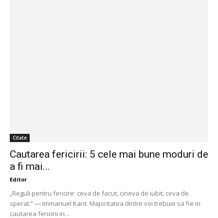
Citate
Cautarea fericirii: 5 cele mai bune moduri de
a fi mai...
Editor
„Reguli pentru fericire: ceva de facut, cineva de iubit, ceva de
sperat.” ― Immanuel Kant. Majoritatea dintre voi trebuie sa fie in
cautarea fericirii in...