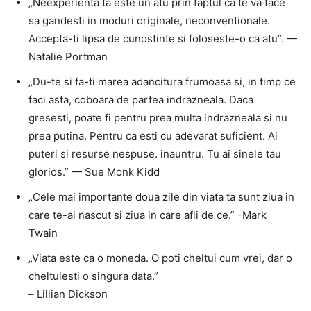
„Neexperienta ta este un atu prin faptul ca te va face
sa gandesti in moduri originale, neconventionale.
Accepta-ti lipsa de cunostinte si foloseste-o ca atu”. —
Natalie Portman
„Du-te si fa-ti marea adancitura frumoasa si, in timp ce
faci asta, coboara de partea indrazneala. Daca
gresesti, poate fi pentru prea multa indrazneala si nu
prea putina. Pentru ca esti cu adevarat suficient. Ai
puteri si resurse nespuse. inauntru. Tu ai sinele tau
glorios.” — Sue Monk Kidd
„Cele mai importante doua zile din viata ta sunt ziua in
care te-ai nascut si ziua in care afli de ce.” -Mark
Twain
„Viata este ca o moneda. O poti cheltui cum vrei, dar o
cheltuiesti o singura data.”
–
Lillian Dickson