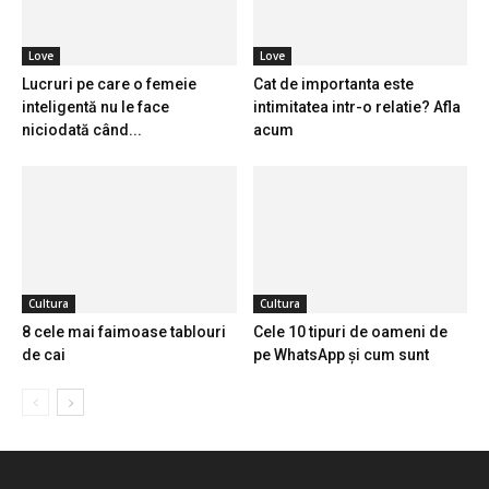
Love
Love
Lucruri pe care o femeie
Cat de importanta este
inteligentă nu le face
intimitatea intr-o relatie? Afla
niciodată când...
acum
Cultura
Cultura
8 cele mai faimoase tablouri
Cele 10 tipuri de oameni de
de cai
pe WhatsApp și cum sunt