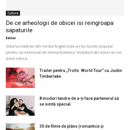
Cultura
De ce arheologii de obicei isi reingroapa
sapaturile
Editor
Zidul lui Hadrian din nordul Angliei este un loc turistic popular
pentru cei interesati de istoria britanica. Vizitatorii din acest an vor
avea sansa...
Trailer pentru „Trolls: World Tour” cu Justin
Timberlake
8 moduri tandre de a-ți face partenerul să
se simtă special.
30 de filme de plâns (romantice și