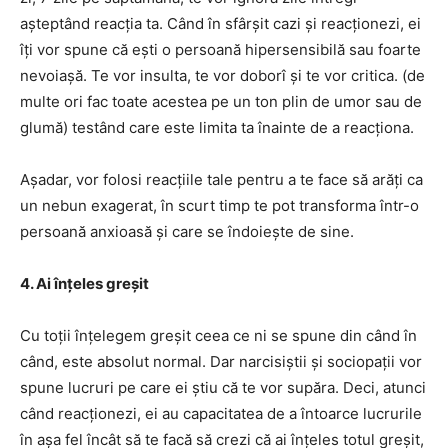
așteptând reacția ta. Când în sfârșit cazi și reacționezi, ei
îți vor spune că ești o persoană hipersensibilă sau foarte
nevoiașă. Te vor insulta, te vor doborî și te vor critica. (de
multe ori fac toate acestea pe un ton plin de umor sau de
glumă) testând care este limita ta înainte de a reacționa.
Așadar, vor folosi reacțiile tale pentru a te face să arăți ca
un nebun exagerat, în scurt timp te pot transforma într-o
persoană anxioasă și care se îndoiește de sine.
4. Ai înțeles greșit
Cu toții înțelegem greșit ceea ce ni se spune din când în
când, este absolut normal. Dar narcisiștii și sociopații vor
spune lucruri pe care ei știu că te vor supăra. Deci, atunci
când reacționezi, ei au capacitatea de a întoarce lucrurile
în așa fel încât să te facă să crezi că ai înțeles totul greșit,