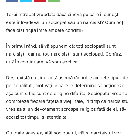
Te-ai întrebat vreodată dacă cineva pe care îl cunoști
este într-adevăr un sociopat sau un narcisist? Cum poți
face distincția între ambele condiții?
În primul rând, să vă spunem că: toți sociopații sunt
narcisiști, dar nu toți narcisiștii sunt sociopați. Confuz,
nu? În continuare, vă vom explica.
Deși există cu siguranță asemănări între ambele tipuri de
personalități, motivațiile care le determină să acționeze
așa cum o fac sunt de origine diferită. Sociopatul vrea să
controleze fiecare fațetă a vieții tale, în timp ce narcisistul
vrea să ai un devotament aproape religios față de el, să-i
acorzi tot timpul și atenția ta.
Cu toate acestea, atât sociopatul, cât și narcisistul vor