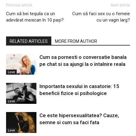
Previous article
Next article
Cum să bei tequila ca un
Cum să faci sex cu o femeie
adevărat mexican în 10 pași?
cu un vagin larg?
RELATED ARTICLES
MORE FROM AUTHOR
Cum sa pornesti o conversatie banala
pe chat si sa ajungi la o intalnire reala
Love
Importanta sexului in casatorie: 15
beneficii fizice si psihologice
Love
Ce este hipersexualitatea? Cauze,
semne si cum sa faci fata
Love