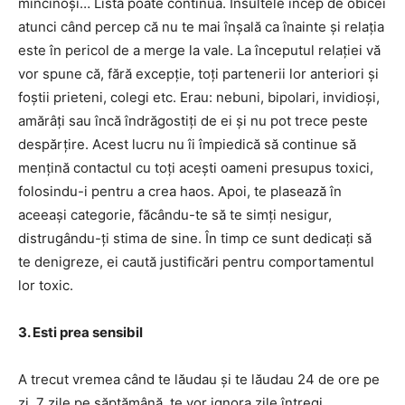
mincinoși… Lista poate continua. Insultele încep de obicei
atunci când percep că nu te mai înșală ca înainte și relația
este în pericol de a merge la vale. La începutul relației vă
vor spune că, fără excepție, toți partenerii lor anteriori și
foștii prieteni, colegi etc. Erau: nebuni, bipolari, invidioși,
amărâți sau încă îndrăgostiți de ei și nu pot trece peste
despărțire. Acest lucru nu îi împiedică să continue să
mențină contactul cu toți acești oameni presupus toxici,
folosindu-i pentru a crea haos. Apoi, te plasează în
aceeași categorie, făcându-te să te simți nesigur,
distrugându-ți stima de sine. În timp ce sunt dedicați să
te denigreze, ei caută justificări pentru comportamentul
lor toxic.
3. Esti prea sensibil
A trecut vremea când te lăudau și te lăudau 24 de ore pe
zi, 7 zile pe săptămână, te vor ignora zile întregi