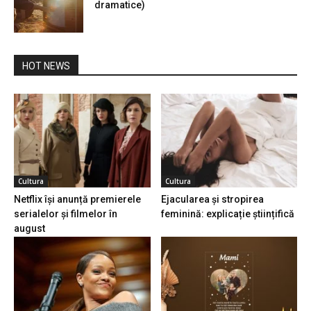
dramatice)
HOT NEWS
Cultura
Cultura
Netflix își anunță premierele
Ejacularea și stropirea
serialelor și filmelor în
feminină: explicație științifică
august