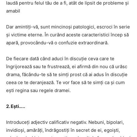
laudă pentru felul tău de a fi, atât de lipsit de probleme și
amabil
Dar amintiți-vă, sunt mincinoși patologici, escroci în serie
și victime eterne. În curând aceste caracteristici încep să
apară, provocându-vă o confuzie extraordinară.
De fiecare dată când aduci în discuție ceva care te
îngrijorează sau te frustrează, ei afirmă din nou că urăsc
drama, făcându-te să te simți prost că ai adus în discuție
ceea ce te deranjează. Te vor face să te simți ca și cum
ești regina sau regele dramei.
2. Ești…..
Introduceți adjectiv calificativ negativ. Nebuni, bipolari,
invidioși, amărâți, îndrăgostiți în secret de ei, egoiști,