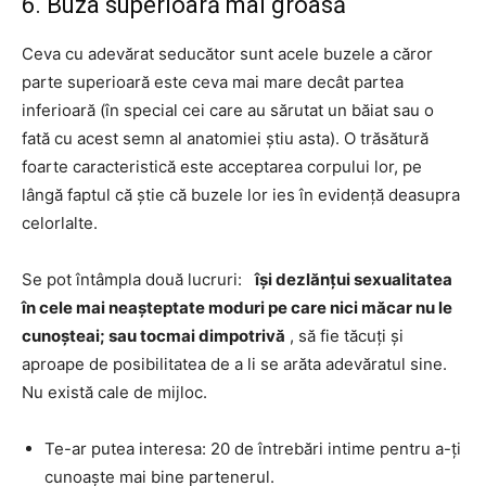
6. Buza superioară mai groasă
Ceva cu adevărat seducător sunt acele buzele a căror
parte superioară este ceva mai mare decât partea
inferioară (în special cei care au sărutat un băiat sau o
fată cu acest semn al anatomiei știu asta). O trăsătură
foarte caracteristică este acceptarea corpului lor, pe
lângă faptul că știe că buzele lor ies în evidență deasupra
celorlalte.
Se pot întâmpla două lucruri:
își dezlănțui sexualitatea
în cele mai neașteptate moduri pe care nici măcar nu le
cunoșteai; sau tocmai dimpotrivă
, să fie tăcuți și
aproape de posibilitatea de a li se arăta adevăratul sine.
Nu există cale de mijloc.
Te-ar putea interesa: 20 de întrebări intime pentru a-ți
cunoaște mai bine partenerul.