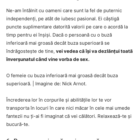
Ne-am întâlnit cu oameni care sunt la fel de puternic
independenți, pe atât de iubesc pasional. Ei câștigă
puncte suplimentare datorită valorii pe care o acordă la
timp pentru ei înșiși. Dacă o persoană cu o buză
inferioară mai groasă decât buza superioară se
îndrăgostește de tine,
vei vedea că își va dezlănțui toată
înverșunatul când vine vorba de sex.
O femeie cu buza inferioară mai groasă decât buza
superioară.
|
Imagine de: Nick Arnot.
Încrederea lor în corpurile și abilitățile lor te vor
transporta în locuri în care nici măcar în cele mai umede
fantezii nu ți-ai fi imaginat că vei călători. Relaxează-te și
bucură-te.