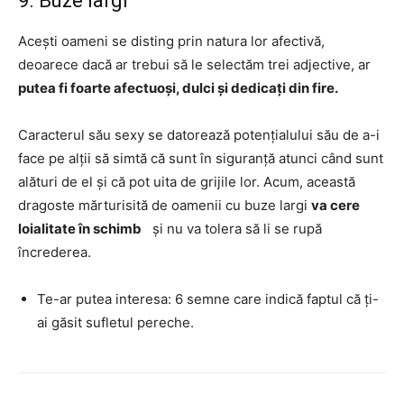
9. Buze largi
Acești oameni se disting prin natura lor afectivă,
deoarece dacă ar trebui să le selectăm trei adjective, ar
putea fi foarte afectuoși, dulci și dedicați din fire.
Caracterul său sexy se datorează potențialului său de a-i
face pe alții să simtă că sunt în siguranță atunci când sunt
alături de el și că pot uita de grijile lor. Acum, această
dragoste mărturisită de oamenii cu buze largi
va cere
loialitate în schimb
și nu va tolera să li se rupă
încrederea.
Te-ar putea interesa: 6 semne care indică faptul că ți-
ai găsit sufletul pereche.