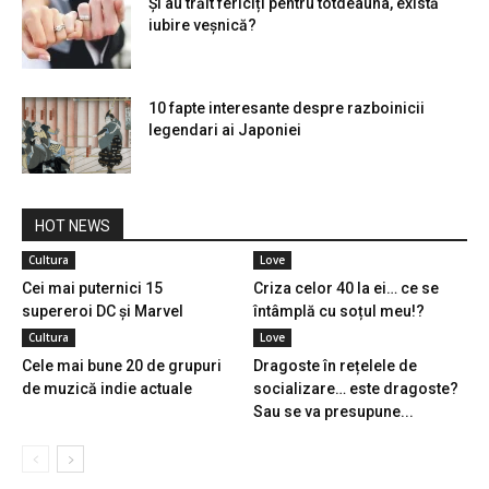
Și au trăit fericiți pentru totdeauna, există
iubire veșnică?
10 fapte interesante despre razboinicii
legendari ai Japoniei
HOT NEWS
Cultura
Love
Cei mai puternici 15
Criza celor 40 la ei… ce se
supereroi DC și Marvel
întâmplă cu soțul meu!?
Cultura
Love
Cele mai bune 20 de grupuri
Dragoste în rețelele de
de muzică indie actuale
socializare… este dragoste?
Sau se va presupune...