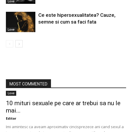
Love
Ce este hipersexualitatea? Cauze,
semne si cum sa faci fata
Love
MOST COMMENTED
Love
10 mituri sexuale pe care ar trebui sa nu le
mai...
Editor
Imi amintesc ca aveam aproximativ cincisprezece ani cand sexul a