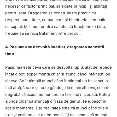
necesar ca factor principal, să existe principii și abilități
pentru asta. Dragostea se construiește practic cu
respect, onestitate, comunicare și bineînțeles, empatie
cu cuplul. Mai mult pentru ca totul să funcționeze bine,
trebuie să se facă tratament între cei doi.
4. Pasiunea se dezvoltă imediat, dragostea necesită
timp
Pasiunea este ceva care se dezvoltă rapid, atât de repede
încât o poți experimenta chiar și atunci când întâlnești pe
cineva. Se întâmplă atunci când întâlnești un băiat sau o
fată atrăgătoare și nu te gândești la nimic altceva, ci mai
degrabă că acest moment nu se termină niciodată. Puteți
ajunge chiar să aruncați o frază de genul „Te iubesc” în
acele momente. Dar realitatea este că atunci când zilele
trec și pasiunea se estompează, îți dai seama că nu ești