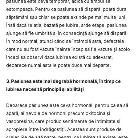
pasiunea este ceva temporar, adică cu timpul se
estompează. Pentru ca pasiunea să dispară, poate dura
săptămâni sau chiar se poate extinde pe mai multe luni.
Însă dacă relația, bazată pe iubire, arde etape, pasiunea
ajunge să fie umbrită și în consecință ajunge să dispară.
În mod normal, atunci când se întâmplă asta, defectele
care nu au fost văzute înainte încep să fie văzute și acolo
începi să observi dacă iubirea există cu adevărat,
deoarece numai asta le poate duce mai departe.
3. Pasiunea este mai degrabă hormonală, în timp ce
iubirea necesită principii și abilități
Deoarece pasiunea este ceva hormonal, pentru ca ea să
apară, ai nevoie de hormoni precum oxitocina și
vasopresina, care produc sentimente de intimitate și
apropiere între îndrăgostiți. Acestea sunt produse de
creier. Pe de altă parte, pentru ca iubirea să existe, este