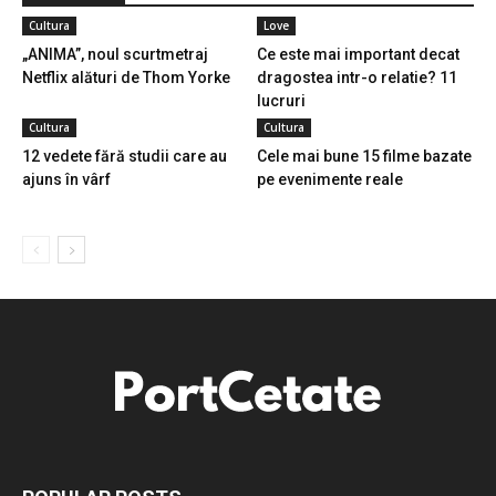
Cultura
Love
„ANIMA”, noul scurtmetraj
Ce este mai important decat
Netflix alături de Thom Yorke
dragostea intr-o relatie? 11
lucruri
Cultura
Cultura
12 vedete fără studii care au
Cele mai bune 15 filme bazate
ajuns în vârf
pe evenimente reale