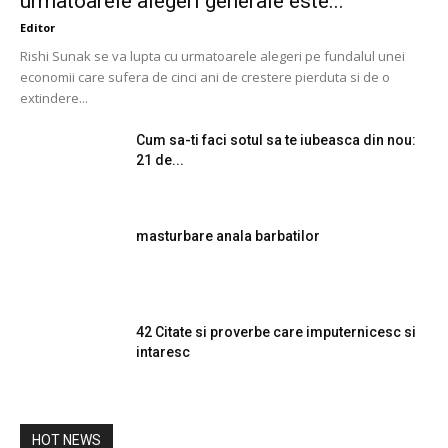
urmatoarele alegeri generale este...
Editor
Rishi Sunak se va lupta cu urmatoarele alegeri pe fundalul unei
economii care sufera de cinci ani de crestere pierduta si de o
extindere...
Cum sa-ti faci sotul sa te iubeasca din nou:
21 de...
masturbare anala barbatilor
42 Citate si proverbe care imputernicesc si
intaresc
HOT NEWS