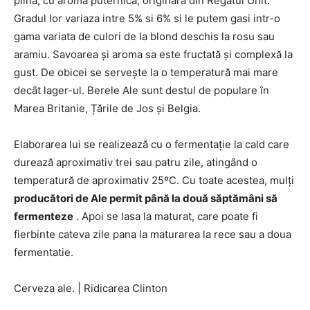
plină, cu aromă puternică, originară din Regatul Unit.
Gradul lor variaza intre 5% si 6% si le putem gasi intr-o
gama variata de culori de la blond deschis la rosu sau
aramiu. Savoarea și aroma sa este fructată și complexă la
gust. De obicei se servește la o temperatură mai mare
decât lager-ul. Berele Ale sunt destul de populare în
Marea Britanie, Țările de Jos și Belgia.
Elaborarea lui se realizează cu o fermentație la cald care
durează aproximativ trei sau patru zile, atingând o
temperatură de aproximativ 25ºC. Cu toate acestea, mulți
producători de Ale permit până la două săptămâni să
fermenteze
. Apoi se lasa la maturat, care poate fi
fierbinte cateva zile pana la maturarea la rece sau a doua
fermentatie.
Cerveza ale.
|
Ridicarea Clinton