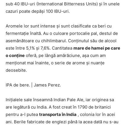
sub 40 IBU-uri (International Bitterness Units) și în unele
cazuri poate depăși 100 IBU-uri.
Aromele lor sunt intense și sunt clasificate ca beri cu
fermentație înaltă. Au o culoare portocalie pal, destul de
asemănătoare cu chihlimbarul. Conținutul său de alcool
este între 5,1% și 7,6%. Cantitatea
mare de hamei pe care
o conține
oferă, pe lângă amărăciune, așa cum am
menționat mai înainte, o serie de arome și nuanțe
deosebite.
IPA de bere.
|
James Perez.
Inițialele sale înseamnă Indian Pale Ale, iar originea sa
are legătură cu India. A fost creat în 1790 de britanici
pentru a-l putea
transporta în India
, colonia lor în acei
ani. Berile fabricate de englezi până la acea dată nu s-au