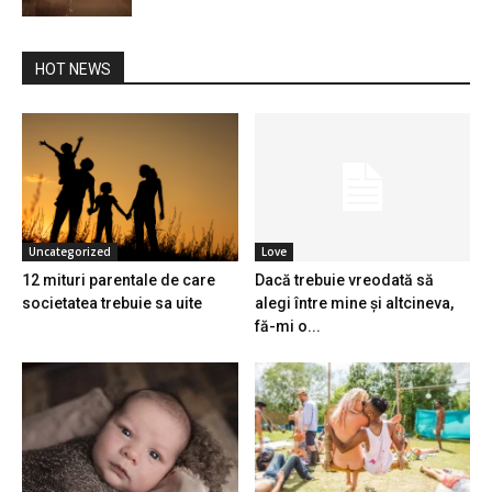
HOT NEWS
Uncategorized
Love
12 mituri parentale de care
Dacă trebuie vreodată să
societatea trebuie sa uite
alegi între mine și altcineva,
fă-mi o...