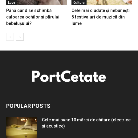
Love
Cultura
Până când se schimbă
Cele mai ciudate și nebunești
culoarea ochilor și părului
5 festivaluri de muzică din
bebelușului?
lume
POPULAR POSTS
Cele mai bune 10 mărci de chitare (electrice
și acustice)