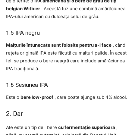
de diferite: o
IPA americană și o bere de grâu de tip
belgian Witbier
. Această fuziune combină amărăciunea
IPA-ului american cu dulceața celui de grâu.
1.5 IPA negru
Malțurile întunecate sunt folosite pentru a-l face
, când
rețeta originală IPA este făcută cu malțuri palide. În acest
fel, se produce o bere neagră care include amărăciunea
IPA tradițională.
1.6 Sesiunea IPA
Este o
bere low-proof
, care poate ajunge sub 4% alcool.
2. Dar
Ale este un tip de bere
cu fermentație superioară
,