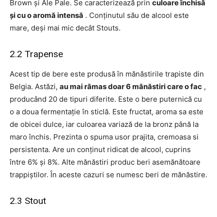
Brown și Ale Pale. Se caracterizează prin
culoare închisă
și cu o aromă intensă
. Conținutul său de alcool este
mare, deși mai mic decât Stouts.
2.2 Trapense
Acest tip de bere este produsă în mănăstirile trapiste din
Belgia. Astăzi,
au mai rămas doar 6 mănăstiri care o fac
,
producând 20 de tipuri diferite. Este o bere puternică cu
o a doua fermentație în sticlă. Este fructat, aroma sa este
de obicei dulce, iar culoarea variază de la bronz până la
maro închis. Prezinta o spuma usor prajita, cremoasa si
persistenta. Are un conținut ridicat de alcool, cuprins
între 6% și 8%. Alte mănăstiri produc beri asemănătoare
trappiștilor. În aceste cazuri se numesc beri de mănăstire.
2.3 Stout