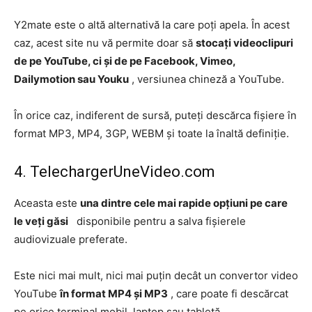
Y2mate este o altă alternativă la care poți apela. În acest
caz, acest site nu vă permite doar să
stocați videoclipuri
de pe YouTube, ci și de pe Facebook, Vimeo,
Dailymotion sau Youku
, versiunea chineză a YouTube.
În orice caz, indiferent de sursă, puteți descărca fișiere în
format MP3, MP4, 3GP, WEBM și toate la înaltă definiție.
4. TelechargerUneVideo.com
Aceasta este
una dintre cele mai rapide opțiuni pe care
le veți găsi
disponibile pentru a salva fișierele
audiovizuale preferate.
Este nici mai mult, nici mai puțin decât un convertor video
YouTube
în format MP4 și MP3
, care poate fi descărcat
pe orice terminal mobil, laptop sau tabletă.