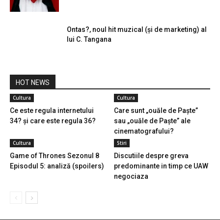
Ontas?, noul hit muzical (și de marketing) al
lui C. Tangana
HOT NEWS
Cultura
Cultura
Ce este regula internetului
Care sunt „ouăle de Paște”
34? și care este regula 36?
sau „ouăle de Paște” ale
cinematografului?
Cultura
Stiri
Game of Thrones Sezonul 8
Discutiile despre greva
Episodul 5: analiză (spoilers)
predominante in timp ce UAW
negociaza