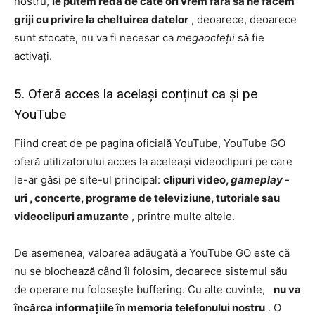
nostru,
le putem reda de câte ori vrem fără să ne facem
griji cu privire la cheltuirea datelor
, deoarece, deoarece
sunt stocate, nu va fi necesar ca
megaocteții
să fie
activați.
5. Oferă acces la același conținut ca și pe
YouTube
Fiind creat de pe pagina oficială YouTube, YouTube GO
oferă utilizatorului acces la aceleași videoclipuri pe care
le-ar găsi pe site-ul principal:
clipuri video,
gameplay
-
uri , concerte, programe de televiziune, tutoriale sau
videoclipuri amuzante
, printre multe altele.
De asemenea, valoarea adăugată a YouTube GO este că
nu se blochează când îl folosim, deoarece sistemul său
de operare nu folosește buffering. Cu alte cuvinte,
nu va
încărca informațiile în memoria telefonului nostru
. O