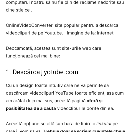
computerul nostru să nu fie plin de reclame nedorite sau
cine știe ce .
OnlineVideoConverter, site popular pentru a descărca
videoclipuri de pe Youtube.
|
Imagine de la: Internet.
Deocamdată, acestea sunt site-urile web care
funcționează cel mai bine:
1. Descărcațiyotube.com
Cu un design foarte intuitiv care ne va permite să
descărcam videoclipuri YouTube foarte eficient, așa cum
am arătat deja mai sus, această pagină
oferă și
posibilitatea de a căuta
videoclipurile dorite din ea.
Această opțiune se află sub bara de lipire a
linkului
pe
care îl vom salva.
Trebuie doar să scriem cuvintele cheie