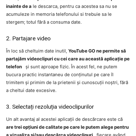
inainte de a
le descarca, pentru ca acestea sa nu se
acumuleze in memoria telefonului si trebuie sa le
stergem; totul fără a consuma date.
2. Partajare video
În loc să cheltuim date inutil,
YouTube GO ne permite să
partajăm videoclipuri cu cei care au această aplicație pe
telefon
și sunt aproape fizic. În acest fel, ne putem
bucura practic instantaneu de conținutul pe care îl
trimitem și primim de la prietenii și cunoscuții noștri, fără
a cheltui date excesive.
3. Selectați rezoluția videoclipurilor
Un alt avantaj al acestei aplicații de descărcare este că
are trei opțiuni de calitate pe care le putem alege pentru
a vizualiza și/sau descărca videoclipuri
, fiecare având