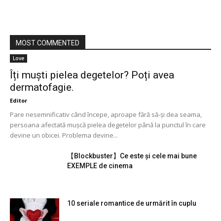
MOST COMMENTED
Love
Îți muști pielea degetelor? Poți avea
dermatofagie.
Editor
Pare nesemnificativ când începe, aproape fără să-și dea seama,
persoana afectată mușcă pielea degetelor până la punctul în care
devine un obicei. Problema devine...
【Blockbuster】Ce este și cele mai bune
EXEMPLE de cinema
10 seriale romantice de urmărit în cuplu