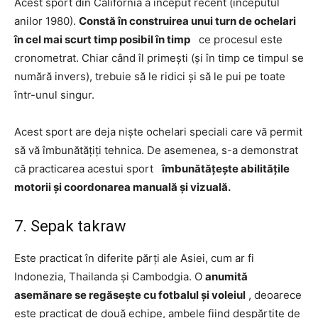
Acest sport din California a început recent (începutul
anilor 1980).
Constă în construirea unui turn de ochelari
în cel mai scurt timp posibil în timp
ce procesul este
cronometrat. Chiar când îl primești (și în timp ce timpul se
numără invers), trebuie să le ridici și să le pui pe toate
într-unul singur.
Acest sport are deja niște ochelari speciali care vă permit
să vă îmbunătățiți tehnica. De asemenea, s-a demonstrat
că practicarea acestui sport
îmbunătățește abilitățile
motorii și coordonarea manuală și vizuală.
7. Sepak takraw
Este practicat în diferite părți ale Asiei, cum ar fi
Indonezia, Thailanda și Cambodgia. O
anumită
asemănare se regăsește cu fotbalul și voleiul
, deoarece
este practicat de două echipe, ambele fiind despărțite de