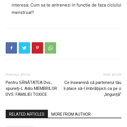
interesa: Cum sa te antrenezi in functie de faza ciclului
menstrual?
Previous article
Next article
Pentru SĂNĂTATEA Dvs.,
Ce înseamnă că partenerul tău
spuneți-L Adio MEMBRILOR
îi place să-l îmbrățișezi ca pe o
DVS. FAMILIEI TOXICE
„linguriță”
RELATED ARTICLES
MORE FROM AUTHOR