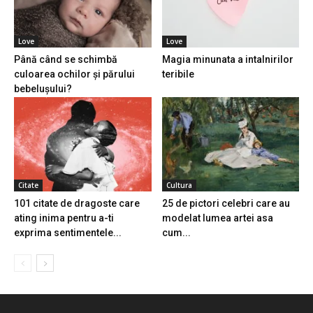
Love
Love
Până când se schimbă
Magia minunata a intalnirilor
culoarea ochilor și părului
teribile
bebelușului?
Citate
Cultura
101 citate de dragoste care
25 de pictori celebri care au
ating inima pentru a-ti
modelat lumea artei asa
exprima sentimentele...
cum...