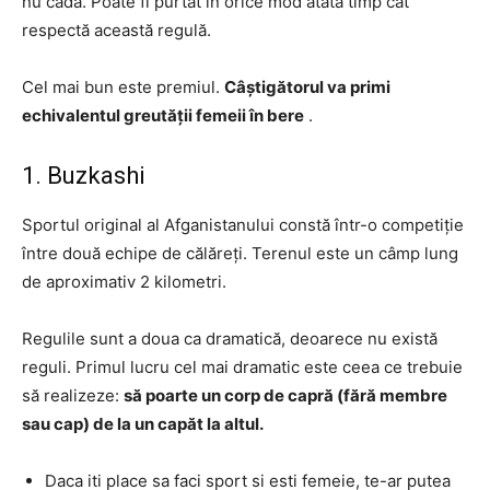
nu cadă. Poate fi purtat în orice mod atâta timp cât
respectă această regulă.
Cel mai bun este premiul.
Câștigătorul va primi
echivalentul greutății femeii în bere
.
1. Buzkashi
Sportul original al Afganistanului constă într-o competiție
între două echipe de călăreți. Terenul este un câmp lung
de aproximativ 2 kilometri.
Regulile sunt a doua ca dramatică, deoarece nu există
reguli. Primul lucru cel mai dramatic este ceea ce trebuie
să realizeze:
să poarte un corp de capră (fără membre
sau cap) de la un capăt la altul.
Daca iti place sa faci sport si esti femeie, te-ar putea