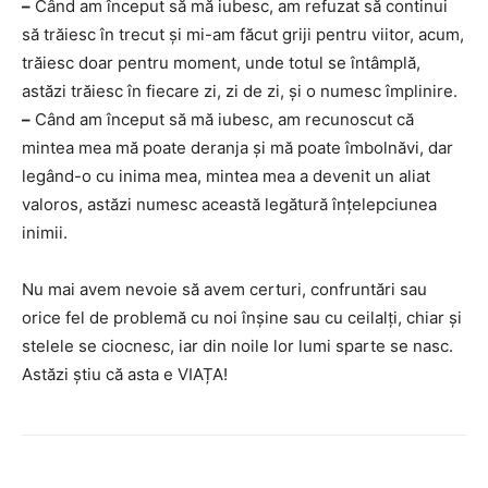
–
Când am început să mă iubesc, am refuzat să continui
să trăiesc în trecut și mi-am făcut griji pentru viitor, acum,
trăiesc doar pentru moment, unde totul se întâmplă,
astăzi trăiesc în fiecare zi, zi de zi, și o numesc împlinire.
–
Când am început să mă iubesc, am recunoscut că
mintea mea mă poate deranja și mă poate îmbolnăvi, dar
legând-o cu inima mea, mintea mea a devenit un aliat
valoros, astăzi numesc această legătură înțelepciunea
inimii.
Nu mai avem nevoie să avem certuri, confruntări sau
orice fel de problemă cu noi înșine sau cu ceilalți, chiar și
stelele se ciocnesc, iar din noile lor lumi sparte se nasc.
Astăzi știu că asta e VIAȚA!