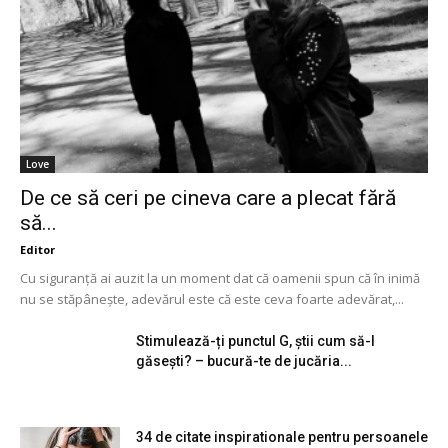
Love
De ce să ceri pe cineva care a plecat fără
să...
Editor
Cu siguranță ai auzit la un moment dat că oamenii spun că în inimă
nu se stăpânește, adevărul este că este ceva foarte adevărat,...
Stimulează-ți punctul G, știi cum să-l
găsești? – bucură-te de jucăria...
34 de citate inspirationale pentru persoanele