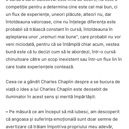
competiție pentru a determina cine este cel mai bun, ci
un flux de experiențe, uneori plăcute, alteori nu, dar
întotdeauna valoroase, cine nu înțelege diferența este
probabil să trăiască constant în cursă, întotdeauna în
așteptarea unor „vremuri mai bune”, care probabil nu vor
veni niciodată, pentru că se întâmplă chiar acum, vestea
bună este că tu decizi cum să le abordezi, într-o cursă
chinuitoare către un scop inexistent sau într-un flux lin în
care toate experiențele contează.
Ceea ce a gândit Charles Chaplin despre a se bucura de
viață o idee a lui Charles Chaplin este deosebit de
iluminator în acest sens și merită împărtășit:
–
Pe măsură ce am început să mă iubesc, am descoperit
că angoasa și suferința emoțională sunt doar semne de
avertizare că trăiam împotriva propriului meu adevăr,