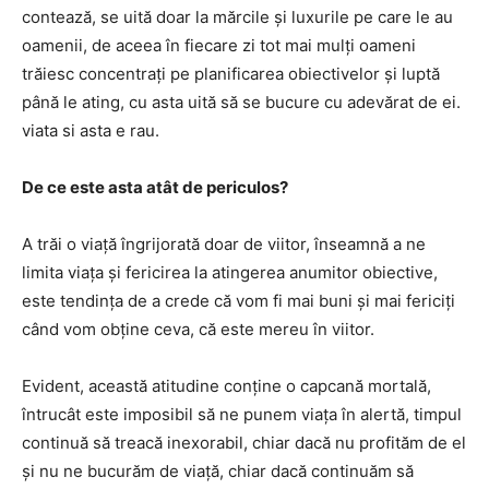
contează, se uită doar la mărcile și luxurile pe care le au
oamenii, de aceea în fiecare zi tot mai mulți oameni
trăiesc concentrați pe planificarea obiectivelor și luptă
până le ating, cu asta uită să se bucure cu adevărat de ei.
viata si asta e rau.
De ce este asta atât de periculos?
A trăi o viață îngrijorată doar de viitor, înseamnă a ne
limita viața și fericirea la atingerea anumitor obiective,
este tendința de a crede că vom fi mai buni și mai fericiți
când vom obține ceva, că este mereu în viitor.
Evident, această atitudine conține o capcană mortală,
întrucât este imposibil să ne punem viața în alertă, timpul
continuă să treacă inexorabil, chiar dacă nu profităm de el
și nu ne bucurăm de viață, chiar dacă continuăm să