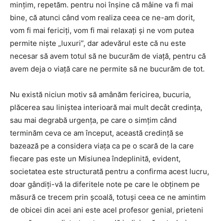
mințim, repetăm. pentru noi înșine că mâine va fi mai
bine, că atunci când vom realiza ceea ce ne-am dorit,
vom fi mai fericiți, vom fi mai relaxați și ne vom putea
permite niște „luxuri”, dar adevărul este că nu este
necesar să avem totul să ne bucurăm de viață, pentru că
avem deja o viață care ne permite să ne bucurăm de tot.
Nu există niciun motiv să amânăm fericirea, bucuria,
plăcerea sau liniștea interioară mai mult decât credința,
sau mai degrabă urgența, pe care o simțim când
terminăm ceva ce am început, această credință se
bazează pe a considera viața ca pe o scară de la care
fiecare pas este un Misiunea îndeplinită, evident,
societatea este structurată pentru a confirma acest lucru,
doar gândiți-vă la diferitele note pe care le obținem pe
măsură ce trecem prin școală, totuși ceea ce ne amintim
de obicei din acei ani este acel profesor genial, prieteni