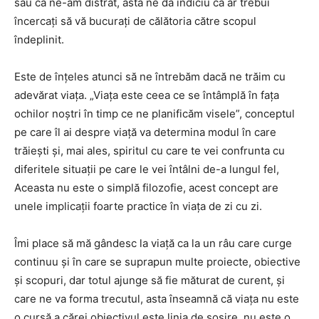
sau că ne-am distrat, asta ne dă indiciu că ar trebui
încercați să vă bucurați de călătoria către scopul
îndeplinit.
Este de înțeles atunci să ne întrebăm dacă ne trăim cu
adevărat viața. „Viața este ceea ce se întâmplă în fața
ochilor noștri în timp ce ne planificăm visele”, conceptul
pe care îl ai despre viață va determina modul în care
trăiești și, mai ales, spiritul cu care te vei confrunta cu
diferitele situații pe care le vei întâlni de-a lungul fel,
Aceasta nu este o simplă filozofie, acest concept are
unele implicații foarte practice în viața de zi cu zi.
Îmi place să mă gândesc la viață ca la un râu care curge
continuu și în care se suprapun multe proiecte, obiective
și scopuri, dar totul ajunge să fie măturat de curent, și
care ne va forma trecutul, asta înseamnă că viața nu este
o cursă a cărei obiectivul este linia de sosire, nu este o