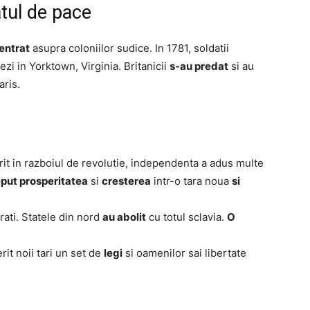
atul de pace
entrat
asupra coloniilor sudice. In 1781, soldatii
cezi in Yorktown, Virginia. Britanicii
s-au predat
si au
aris.
it in razboiul de revolutie, independenta a adus multe
put prosperitatea
si
cresterea
intr-o tara noua
si
rati. Statele din nord
au abolit
cu totul sclavia.
O
rit noii tari un set de
legi
si oamenilor sai libertate