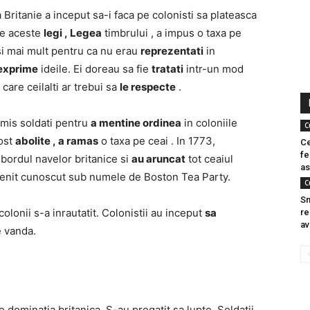
Britanie a inceput sa-i faca pe colonisti sa plateasca
re aceste
legi ,
Legea
timbrului , a impus o taxa pe
 si mai mult pentru ca nu erau
reprezentati
in
 exprime
ideile. Ei doreau sa fie
tratati
intr-un mod
care ceilalti ar trebui sa
le respecte
.
rimis soldati pentru
a mentine ordinea
in coloniile
C
fost
abolite ,
a ramas
o taxa pe ceai . In 1773,
Ce
fe
a bordul navelor britanice si
au aruncat
tot ceaiul
as
enit cunoscut sub numele de Boston Tea Party.
C
Sm
olonii s-a inrautatit. Colonistii au inceput
sa
re
av
e vanda.
e dominatia britanica. S-au pregatit sa lupte. Soldatii