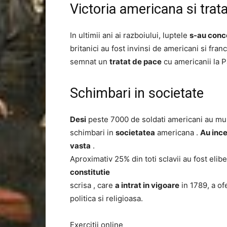
Victoria americana si trat
In ultimii ani ai razboiului, luptele
s-au conc
britanici au fost invinsi de americani si fran
semnat un
tratat de pace
cu americanii la P
Schimbari in societate
Desi
peste 7000 de soldati americani au mur
schimbari in
societatea
americana .
Au ince
vasta
.
Aproximativ 25% din toti sclavii au fost elibe
constitutie
scrisa , care
a intrat in vigoare
in 1789, a ofe
politica si religioasa.
Exercitii online