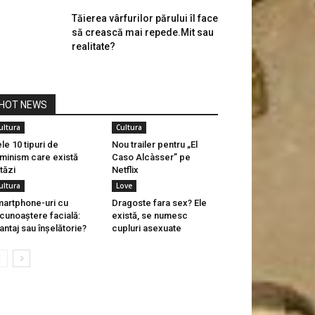
Tăierea vârfurilor părului îl face
să crească mai repede.Mit sau
realitate?
HOT NEWS
ultura
Cultura
le 10 tipuri de
Nou trailer pentru „El
minism care există
Caso Alcàsser” pe
tăzi
Netflix
ultura
Love
artphone-uri cu
Dragoste fara sex? Ele
cunoaștere facială:
există, se numesc
antaj sau înșelătorie?
cupluri asexuate