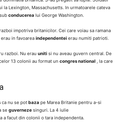
ui la Lexington, Massachusetts. In urmatoarele cateva
 sub
conducerea
lui George Washington.
n razboi impotriva britanicilor. Cei care voiau sa ramana
e erau in favoarea
independentei
erau numiti patrioti.
u razboi. Nu erau
uniti
si nu aveau guvern central. De
celor 13 colonii au format un
congres national
, la care
a
s
ca nu se pot
baza
pe Marea Britanie pentru a-si
sa se
guverneze
singuri. La 4 iulie
 a facut din colonii o tara independenta.