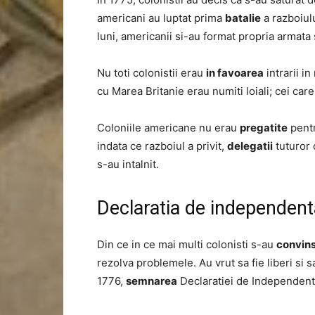
americani au luptat prima
batalie
a razboiul
luni, americanii si-au format propria armata
Nu toti colonistii erau
in favoarea
intrarii i
cu Marea Britanie erau numiti loiali; cei car
Coloniile americane nu erau
pregatite
pentr
indata ce razboiul a privit,
delegatii
tuturor 
s-au intalnit.
Declaratia de independent
Din ce in ce mai multi colonisti s-au
convin
rezolva problemele. Au vrut sa fie liberi si 
1776,
semnarea
Declaratiei de Independenta