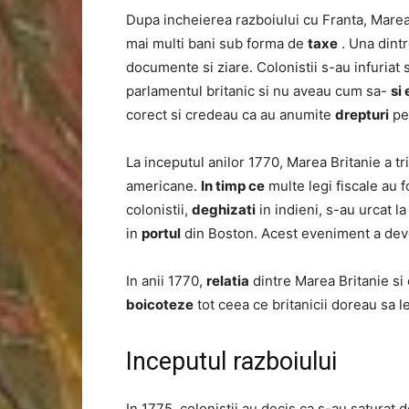
Dupa incheierea razboiului cu Franta, Marea 
mai multi bani sub forma de
taxe
. Una dint
documente si ziare. Colonistii s-au infuriat
parlamentul britanic si nu aveau cum sa-
si
corect si credeau ca au anumite
drepturi
pe 
La inceputul anilor 1770, Marea Britanie a t
americane.
In timp ce
multe legi fiscale au 
colonistii,
deghizati
in indieni, s-au urcat l
in
portul
din Boston. Acest eveniment a dev
In anii 1770,
relatia
dintre Marea Britanie si c
boicoteze
tot ceea ce britanicii doreau sa l
Inceputul razboiului
In 1775, colonistii au decis ca s-au saturat d