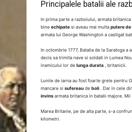
Principalele batalii ale raz
In prima parte a razboiului, armata britanica
bine
echipate
si aveau mai multa
putere de
armata lui George Washington a castigat bat
In octombrie 1777, Batalia de la Saratoga a 
decis sa trimita nave si soldati in Lumea Nou
inamicului lor de
lunga durata
, britanicii.
Lunile de iarna au fost foarte grele pentru
mancare si
sufereau
de
boli
. Dar in cele d
invins
armata britanica in batalii majore. Mi
Marea Britanie, pe de alta parte, s-a confrun
kilometri.