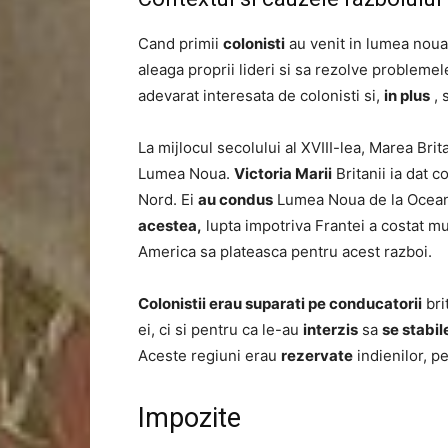
Cand primii
colonisti
au venit in lumea noua 
aleaga proprii lideri si sa rezolve probleme
adevarat interesata de colonisti si,
in plus
, 
La mijlocul secolului al XVIII-lea, Marea Bri
Lumea Noua.
Victoria Marii
Britanii ia dat c
Nord. Ei
au condus
Lumea Noua de la Oceanul
acestea,
lupta impotriva Frantei a costat mu
America sa plateasca pentru acest razboi.
Colonistii erau suparati pe conducatorii
bri
ei, ci si pentru ca le-au
interzis
sa
se stabi
Aceste regiuni erau
rezervate
indienilor, pe
Impozite