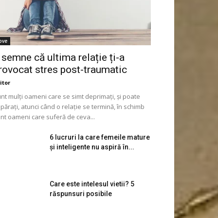
ove
 semne că ultima relație ți-a
rovocat stres post-traumatic
itor
nt mulți oameni care se simt deprimați, și poate
părați, atunci când o relație se termină, în schimb
nt oameni care suferă de ceva...
6 lucruri la care femeile mature
și inteligente nu aspiră în...
Care este intelesul vietii? 5
răspunsuri posibile