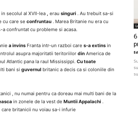
in secolul al XVII-lea
,
erau
singuri
. Au trebuit sa-si
le cu care se
confruntau
. Marea Britanie nu era cu
L
s-a confruntat cu probleme si acasa.
6
p
tanie
a invins
Franta intr-un razboi care
s-a extins
in
Ed
ontrolul asupra majoritatii teritoriilor
din
America de
Su
 Atlantic pana la raul Mississippi.
Cu toate
su
lti bani si
guvernul
britanic a decis ca si coloniile din
su
tanici , nu numai pentru ca doreau mai multi bani de la
leasca
in zonele de la vest de
Muntii Appalachi
.
 care britanicii nu voiau sa-i infurie