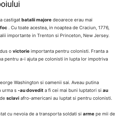
boiului
 a castigat
batalii
majore
deoarece erau mai
 foc
. Cu toate acestea, in noaptea de Craciun, 1776,
alii importante in Trenton si Princeton, New Jersey.
adus o
victorie
importanta pentru colonisti. Franta a
a pentru a-i ajuta pe colonisti in lupta lor impotriva
 George Washington si oamenii sai. Aveau putina
in urma s
-au dovedit
a fi cei mai buni luptatori si
au
i de
sclavi
afro-americani au luptat si pentru colonisti.
tat cu nevoia de a transporta soldati si
arme
pe mii de