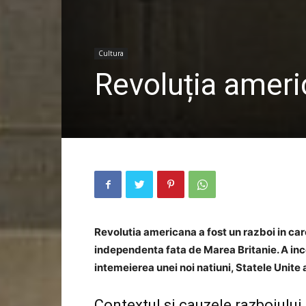
Cultura
Revoluția amer
Revolutia americana a fost un razboi in car
independenta fata de Marea Britanie. A incep
intemeierea unei noi natiuni, Statele Unite 
Contextul si cauzele razboiului