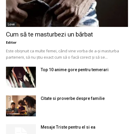
Love
Cum să te masturbezi un bărbat
Editor
Este obișnuit ca multe femei, când vine vorba de a-și masturba
partenerii, să nu știu exact cum să o facă corect și să se...
Top 10 anime gore pentru temerari
Citate si proverbe despre familie
Mesaje Triste pentru el si ea