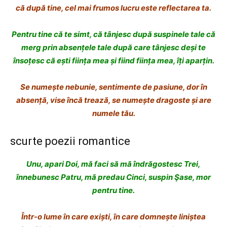
că după tine,
cel mai frumos lucru este reflectarea ta.
Pentru tine că te simt,
că tânjesc după suspinele tale
că
merg prin absențele tale după
care tânjesc deși te
însoțesc
că ești ființa mea
și fiind ființa mea, îți aparțin.
Se numește nebunie,
sentimente de pasiune,
dor în
absență,
vise încă trează,
se numește dragoste
și are
numele tău.
scurte poezii romantice
Unu, apari
Doi, mă faci să mă îndrăgostesc
Trei,
înnebunesc
Patru, mă predau
Cinci, suspin
Şase, mor
pentru tine.
Într-o lume în care exiști,
în care domnește liniștea