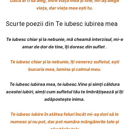
Dacă ar fi să aleg, între viața mea și tine, mi-aș alege
viața, dar viața mea ești tu.
Scurte poezii din Te iubesc iubirea mea
Te iubesc chiar și la nebunie, mă cheamă interzisul, mi-e
amar de dor de tine, îți doresc din suflet
.
Te iubesc chiar și la nebunie, îți venerez sufletul, ești
bucuria mea, lumina și calmul meu.
Te iubesc iubirea mea, te iubesc.Vino și simți căldura
acestei iubiri, simți cum sufletul tău te îmbrățișează și îți
adăpostește inima.
Te iubesc iubire în atâtea feluri încât mi-aș dori să le
numesc și nu pot, dar pot număra mângâierile tale și