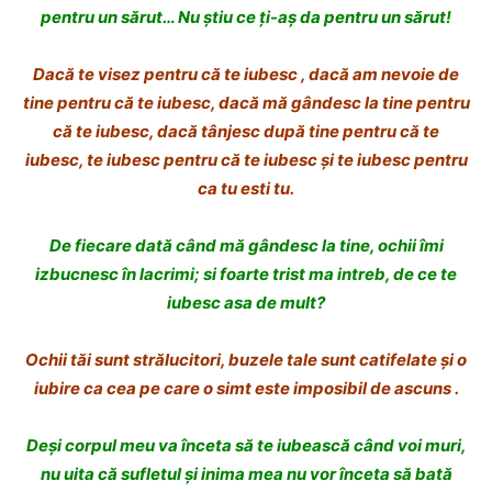
pentru un sărut…
Nu știu ce ți-aș da pentru un sărut!
Dacă te visez pentru că te iubesc
, dacă am nevoie de
tine pentru că te iubesc,
dacă mă gândesc la tine pentru
că te iubesc,
dacă tânjesc după tine pentru că te
iubesc,
te iubesc pentru că te iubesc
și te iubesc pentru
ca tu esti tu.
De fiecare dată când mă gândesc la tine,
ochii îmi
izbucnesc în lacrimi;
si foarte trist ma intreb, de
ce te
iubesc asa de mult?
Ochii tăi sunt strălucitori,
buzele tale sunt catifelate
și o
iubire ca cea pe care o simt
este imposibil de ascuns .
Deși corpul meu va înceta să te iubească când voi muri,
nu uita că sufletul și inima mea
nu vor înceta să bată