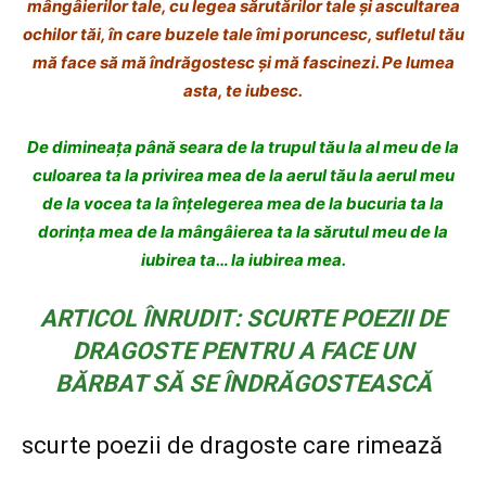
mângâierilor tale,
cu legea sărutărilor tale
și ascultarea
ochilor tăi,
în care buzele tale îmi poruncesc,
sufletul tău
mă face să mă îndrăgostesc
și mă fascinezi.
Pe lumea
asta, te iubesc.
De dimineața până seara
de la trupul tău la al meu
de la
culoarea ta la privirea mea
de la aerul tău la aerul meu
de
la vocea ta la înțelegerea mea
de la bucuria ta la
dorința mea de
la mângâierea ta la sărutul meu
de la
iubirea ta… la iubirea mea.
ARTICOL ÎNRUDIT: SCURTE POEZII DE
DRAGOSTE PENTRU A FACE UN
BĂRBAT SĂ SE ÎNDRĂGOSTEASCĂ
scurte poezii de dragoste care rimează