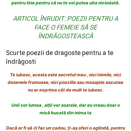
pentru tine
pentru că nu te voi putea uita niciodată.
ARTICOL ÎNRUDIT: POEZII PENTRU A
FACE O FEMEIE SĂ SE
ÎNDRĂGOSTEASCĂ
Scurte poezii de dragoste pentru a te
îndrăgosti
Te iubesc, acesta este secretul meu
, nici inimile, nici
desenele frumoase,
nici poeziile sau mesajele ascunse
nu ar exprima cât de mult te iubesc.
Unii vor lumea
, alții vor soarele,
dar eu vreau doar
o
mică bucată din inima ta
Dacă ar fi să-ți fac un cadou,
ți-aș oferi o oglindă,
pentru