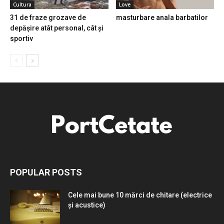
Cultura
Love
31 de fraze grozave de
masturbare anala barbatilor
depășire atât personal, cât și
sportiv
POPULAR POSTS
Cele mai bune 10 mărci de chitare (electrice
și acustice)