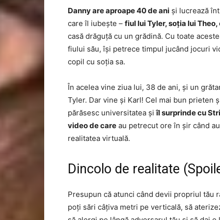
Danny are aproape 40 de ani
și lucrează în
care îl iubește –
fiul lui Tyler, soția lui Th
casă drăguță cu un grădină. Cu toate acestea,
fiului său, își petrece timpul jucând jocuri 
copil cu soția sa.
În acelea vine ziua lui, 38 de ani, și un grăta
Tyler. Dar vine și Karl! Cel mai bun prieten ș
părăsesc universitatea și
îl surprinde cu St
video de care
au petrecut ore în șir când a
realitatea virtuală.
Dincolo de realitate (Spoil
Presupun că atunci când devii propriul tău ră
poți sări câțiva metri pe verticală, să ateriz
să alergi pe lângă adversarul tău și să dai o 