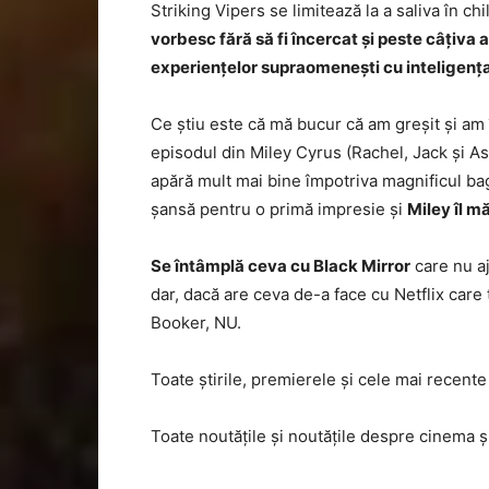
Striking Vipers se limitează la a saliva în chi
vorbesc fără să fi încercat și peste câțiva 
experiențelor supraomenești cu inteligența 
Ce știu este că mă bucur că am greșit și am 
episodul din Miley Cyrus (Rachel, Jack și Ash
apără mult mai bine împotriva magnificul baga
șansă pentru o primă impresie și
Miley îl 
Se întâmplă ceva cu Black Mirror
care nu a
dar, dacă are ceva de-a face cu Netflix care 
Booker, NU.
Toate știrile, premierele și cele mai recente ș
Toate noutățile și noutățile despre cinema și