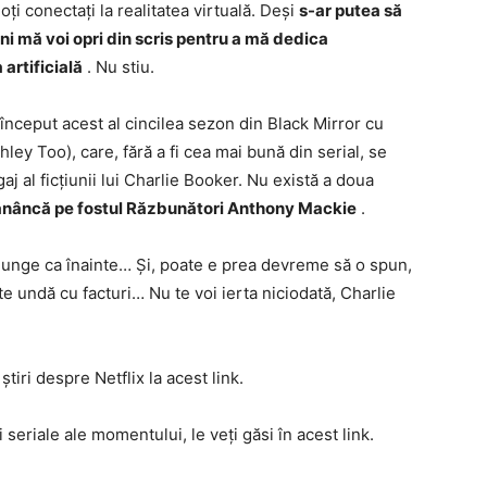
loți conectați la realitatea virtuală. Deși
s-ar putea să
ani mă voi opri din scris pentru a mă dedica
artificială
. Nu stiu.
început acest al cincilea sezon din Black Mirror cu
ley Too), care, fără a fi cea mai bună din serial, se
j al ficțiunii lui Charlie Booker. Nu există a doua
mănâncă pe fostul Răzbunători Anthony Mackie
.
junge ca înainte… Și, poate e prea devreme să o spun,
te undă cu facturi… Nu te voi ierta niciodată, Charlie
tiri despre Netflix la acest link.
 seriale ale momentului, le veți găsi în acest link.