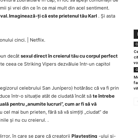
ii și vrei din ce în ce mai mult din acel sentiment.
val. Imaginează-ți că este prietenul tău Karl
. Și asta
zonului cinci.
|
Netflix.
C
Ce
 bun decât
sexul direct în creierul tău cu corpul perfect
ci
vo
e ceea ce Striking Vipers dezvăluie într-un capitol
C
Mo
fa
gizorul celebrului San Junípero) hotărăsc că va fi prin
vi
uce într-o situație atât de ciudată încât să
te întrebe
uală pentru „anumite lucruri”, cum ar fi să vă
 cel mai bun prieten, fără să vă simțiți „ciudat” de
nile și nu cu creierul. .
rror, în care se pare că creatorii
Playtesting
-ului și-