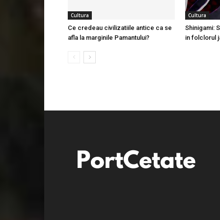
Cultura
Cultura
Ce credeau civilizatiile antice ca se
Shinigami: S
afla la marginile Pamantului?
in folclorul