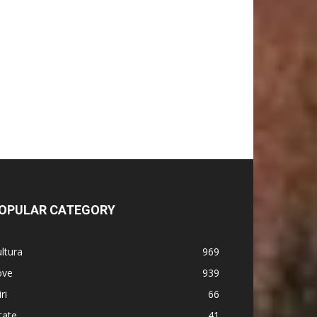
OPULAR CATEGORY
ltura
969
ove
939
iri
66
tate
41