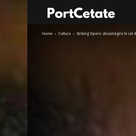
Port
Home
Cultura
Striking Vipers: dezamăgire în cel d
Cetate