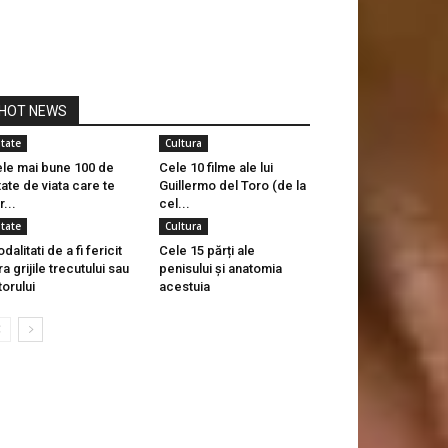
HOT NEWS
itate
Cultura
le mai bune 100 de
Cele 10 filme ale lui
tate de viata care te
Guillermo del Toro (de la
r...
cel...
itate
Cultura
dalitati de a fi fericit
Cele 15 părți ale
ra grijile trecutului sau
penisului și anatomia
itorului
acestuia