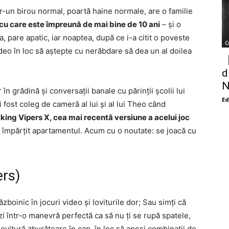
tr-un birou normal, poartă haine normale, are o familie
eo, cu care este împreună de mai bine de 10 ani
– și o
 pare apatic, iar noaptea, după ce i-a citit o poveste
C
video în loc să aștepte cu nerăbdare să dea un al doilea
【
d
N
r în grădină și conversații banale cu părinții școlii lui
Ed
i fost coleg de cameră al lui și al lui Theo când
riking Vipers X, cea mai recentă versiune a acelui joc
u împărțit apartamentul. Acum cu o noutate: se joacă cu
ers)
zboinic în jocuri video și loviturile dor; Sau simți că
ezi într-o manevră perfectă ca să nu ți se rupă spatele,
lovitură zburătoare în cap, în loc să apeși combinații de