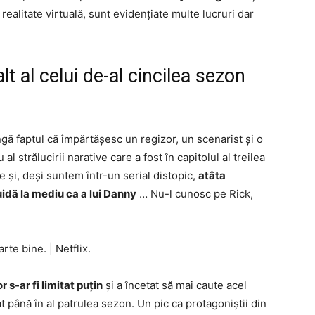
realitate virtuală, sunt evidențiate multe lucruri dar
t al celui de-al cincilea sezon
gă faptul că împărtășesc un regizor, un scenarist și o
l strălucirii narative care a fost în capitolul al treilea
 și, deși suntem într-un serial distopic,
atâta
uidă la mediu ca a lui Danny
… Nu-l cunosc pe Rick,
arte bine.
|
Netflix.
 s-ar fi limitat puțin
și a încetat să mai caute acel
t până în al patrulea sezon. Un pic ca protagoniștii din