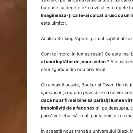
butoane cu degetele? crezi că ești regele lum
Imaginează-ți că te-ai culcat brusc cu un ri
este uimitor.
Analiza Striking Vipers, primul capitol al se
Cum te intorci in lumea reala? Ce este mai
al unui luptător de jocuri video
? Aceasta est
care zguduie din nou privitorul.
Cu această ocazie, Booker și Owen Harris (re
spectacol
și nu prin
povestire
că ne vor cond
dacă nu ar fi mai bine să părăsiți lumea virt
îmbolnăviți de a face sex
și, pe deasupra, cu
parcă ar trebui să-i dați pantalonii jos cu mâi
În această nouă tranșă a universului Black Mi