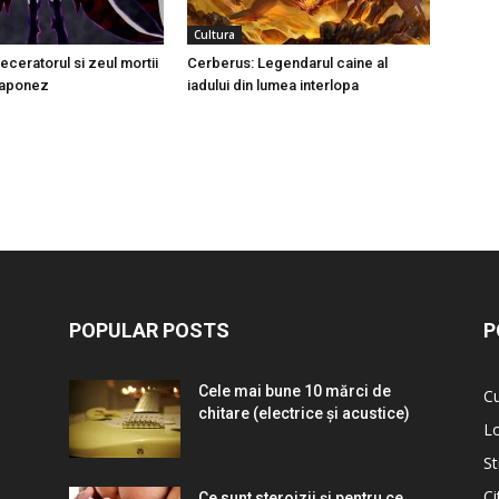
Cultura
eceratorul si zeul mortii
Cerberus: Legendarul caine al
 japonez
iadului din lumea interlopa
POPULAR POSTS
P
Cele mai bune 10 mărci de
Cu
chitare (electrice și acustice)
L
St
Ci
Ce sunt steroizii și pentru ce