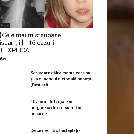
ultura
Cele mai misterioase
ispariții】 16 cazuri
EEXPLICATE
itor
Scrisoare către mama care nu
și-a cunoscut niciodată nepoții
„Deși ești...
10 alimente bogate în
magneziu de consumat în
fiecare zi
De ce merită să așteptați?