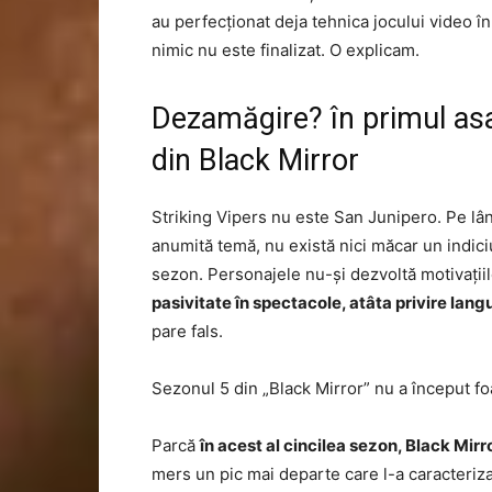
au perfecționat deja tehnica jocului video în 
nimic nu este finalizat. O explicam.
Dezamăgire? în primul asal
din Black Mirror
Striking Vipers nu este San Junipero. Pe lân
anumită temă, nu există nici măcar un indiciu a
sezon. Personajele nu-și dezvoltă motivațiile
pasivitate în spectacole, atâta privire lang
pare fals.
Sezonul 5 din „Black Mirror” nu a început fo
Parcă
în acest al cincilea sezon, Black Mirror
mers un pic mai departe care l-a caracteriza