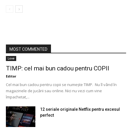
MOST COMMENTED
Love
TIMP: cel mai bun cadou pentru COPII
Editor
Cel mai bun cadou pentru copii se numește TIMP. Nu îl vând în
magazinele de jucării sau online. Nici nu vezi cum vine
împachetat,...
12 seriale originale Netflix pentru excesul
perfect