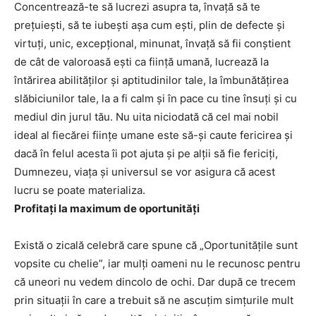
Concentrează-te să lucrezi asupra ta, învață să te
prețuiești, să te iubești așa cum ești, plin de defecte și
virtuți, unic, excepțional, minunat, învață să fii conștient
de cât de valoroasă ești ca ființă umană, lucrează la
întărirea abilităților și aptitudinilor tale, la îmbunătățirea
slăbiciunilor tale, la a fi calm și în pace cu tine însuți și cu
mediul din jurul tău. Nu uita niciodată că cel mai nobil
ideal al fiecărei ființe umane este să-și caute fericirea și
dacă în felul acesta îi pot ajuta și pe alții să fie fericiți,
Dumnezeu, viața și universul se vor asigura că acest
lucru se poate materializa.
Profitați la maximum de oportunități
Există o zicală celebră care spune că „Oportunitățile sunt
vopsite cu chelie”, iar mulți oameni nu le recunosc pentru
că uneori nu vedem dincolo de ochi. Dar după ce trecem
prin situații în care a trebuit să ne ascuțim simțurile mult