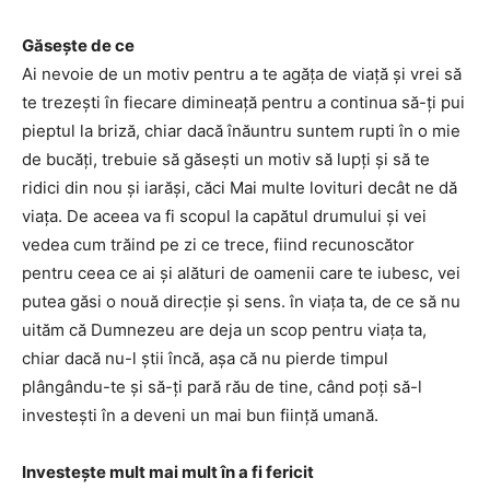
Găsește de ce
Ai nevoie de un motiv pentru a te agăța de viață și vrei să
te trezești în fiecare dimineață pentru a continua să-ți pui
pieptul la briză, chiar dacă înăuntru suntem rupti în o mie
de bucăți, trebuie să găsești un motiv să lupți și să te
ridici din nou și iarăși, căci Mai multe lovituri decât ne dă
viața. De aceea va fi scopul la capătul drumului și vei
vedea cum trăind pe zi ce trece, fiind recunoscător
pentru ceea ce ai și alături de oamenii care te iubesc, vei
putea găsi o nouă direcție și sens. în viața ta, de ce să nu
uităm că Dumnezeu are deja un scop pentru viața ta,
chiar dacă nu-l știi încă, așa că nu pierde timpul
plângându-te și să-ți pară rău de tine, când poți să-l
investești în a deveni un mai bun ființă umană.
Investește mult mai mult în a fi fericit