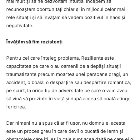
mai mult și să ne dezvoltăm intuiția, începem să
recunoaștem oportunități chiar și în mijlocul celor mai
rele situații și să învățăm să vedem pozitivul în haos și
negativitate.
Învățăm să fim rezistenți
Pentru cei care înțeleg problema, Reziliența este
capacitatea pe care o au oamenii de a depăși situații
traumatizante precum moartea unei persoane dragi, un
accident, o boală, o despărțire sau despărțire romantică,
pe scurt, la orice tip de adversitate pe care o vom avea.
să vină să prezinte în viață și după aceea să poată atinge
fericirea.
Dar nimeni nu a spus că ar fi ușor, nu domnule, acesta
este un proces greu în care devii o bucată de lemn și
obstacolele care îți ies în cale sunt acea daltă pe care ei o