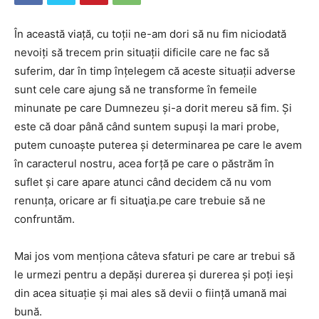
În această viață, cu toții ne-am dori să nu fim niciodată
nevoiți să trecem prin situații dificile care ne fac să
suferim, dar în timp înțelegem că aceste situații adverse
sunt cele care ajung să ne transforme în femeile
minunate pe care Dumnezeu și-a dorit mereu să fim. Și
este că doar până când suntem supuși la mari probe,
putem cunoaște puterea și determinarea pe care le avem
în caracterul nostru, acea forță pe care o păstrăm în
suflet și care apare atunci când decidem că nu vom
renunța, oricare ar fi situaţia.pe care trebuie să ne
confruntăm.
Mai jos vom menționa câteva sfaturi pe care ar trebui să
le urmezi pentru a depăși durerea și durerea și poți ieși
din acea situație și mai ales să devii o ființă umană mai
bună.