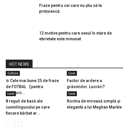
Fraze pentru cei care nu știu să te
prețuiască.
12 motive pentru care sexul în stare de
ebrietate este minunat
HOT NEWS
Cultura
Love
⊛ Cele mai bune 25 de fraze
Factor de ardere a
de FOTBAL 【pentru
grăsimilor. Lucrări?
jucătorii...
Love
Love
8 reguli de bază ale
Rochia de mireasă simplă și
cunnilingusului pe care
elegantă a lui Meghan Markle
fiecare bărbat ar...