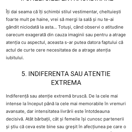
Îți dai seama că îți schimbi stilul vestimentar, cheltuiești
foarte mult pe haine, vrei să mergi la sală și nu te-ai
gândit niciodată la asta… Totuși, când observi o atitudine
oarecum exagerată din cauza imaginii sau pentru a atrage
atenția cu aspectul, aceasta s-ar putea datora faptului că
actul de curte cere necesitatea de a atrage atenția
iubitului.
5. INDIFERENTA SAU ATENTIE
EXTREMA
Indiferență sau atenție extremă bruscă. De la cele mai
intense la început până la cele mai memorabile în vremuri
avansate, dar intensitatea livrării este întotdeauna
decisivă. Atât bărbații, cât și femeile își cunosc partenerii
și știu că ceva este bine sau greșit în afecțiunea pe care o