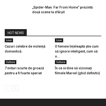
„Spider-Man: Far From Home” prezintă
două scene la sfârșit
HOT NEWS
Love
Love
Cazuri celebre de violență
O femeie înțeleaptă știe cum
domestică.
să ignore inteligent, cum să
o...
Cultura
Cultura
7 mituri scurte de groază
În ce ordine să vizionați
pentru a fi foarte speriat
filmele Marvel (ghid definitiv)