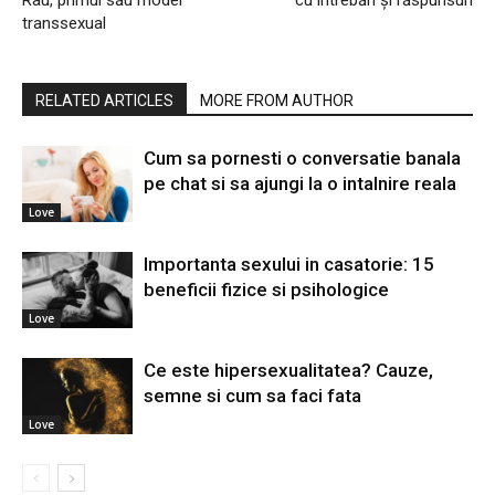
Rau, primul său model
cu întrebări și răspunsuri
transsexual
RELATED ARTICLES
MORE FROM AUTHOR
Cum sa pornesti o conversatie banala
pe chat si sa ajungi la o intalnire reala
Love
Importanta sexului in casatorie: 15
beneficii fizice si psihologice
Love
Ce este hipersexualitatea? Cauze,
semne si cum sa faci fata
Love