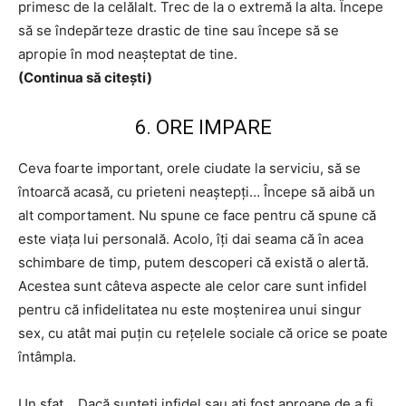
primesc de la celălalt. Trec de la o extremă la alta. Începe
să se îndepărteze drastic de tine sau începe să se
apropie în mod neașteptat de tine.
(Continua să citești)
6. ORE IMPARE
Ceva foarte important, orele ciudate la serviciu, să se
întoarcă acasă, cu prieteni neaștepți… Începe să aibă un
alt comportament. Nu spune ce face pentru că spune că
este viața lui personală. Acolo, îți dai seama că în acea
schimbare de timp, putem descoperi că există o alertă.
Acestea sunt câteva aspecte ale celor care sunt infidel
pentru că infidelitatea nu este moștenirea unui singur
sex, cu atât mai puțin cu rețelele sociale că orice se poate
întâmpla.
Un sfat… Dacă sunteți infidel sau ați fost aproape de a fi