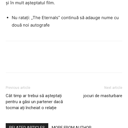
și în mult așteptatul film.
Nu ratați: „The Eternals” continuă să adauge nume cu
două noi autografe
Previous article
Next article
Cât timp ar trebui să așteptați
jocuri de masturbare
pentru a găsi un partener dacă
tocmai ați încheiat o relație
RELATED ARTICLES
MORE FROM AUTHOR