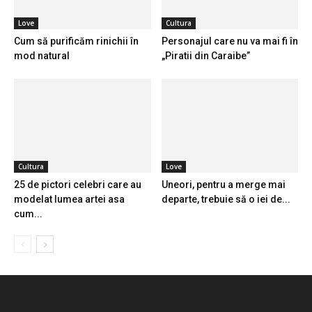
Love
Cultura
Cum să purificăm rinichii în
Personajul care nu va mai fi în
mod natural
„Piratii din Caraibe”
Cultura
Love
25 de pictori celebri care au
Uneori, pentru a merge mai
modelat lumea artei asa
departe, trebuie să o iei de...
cum...