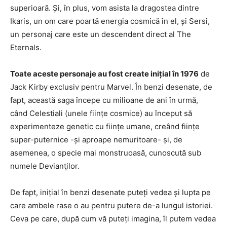
superioară. Și, în plus, vom asista la dragostea dintre
Ikaris, un om care poartă energia cosmică în el, și Sersi,
un personaj care este un descendent direct al The
Eternals.
Toate aceste personaje au fost create inițial în 1976
de
Jack Kirby exclusiv pentru Marvel. În benzi desenate, de
fapt, această saga începe cu milioane de ani în urmă,
când Celestiali (unele ființe cosmice) au început să
experimenteze genetic cu ființe umane, creând ființe
super-puternice -și aproape nemuritoare- și, de
asemenea, o specie mai monstruoasă, cunoscută sub
numele Devianţilor.
De fapt, inițial în benzi desenate puteți vedea și lupta pe
care ambele rase o au pentru putere de-a lungul istoriei.
Ceva pe care, după cum vă puteți imagina, îl putem vedea