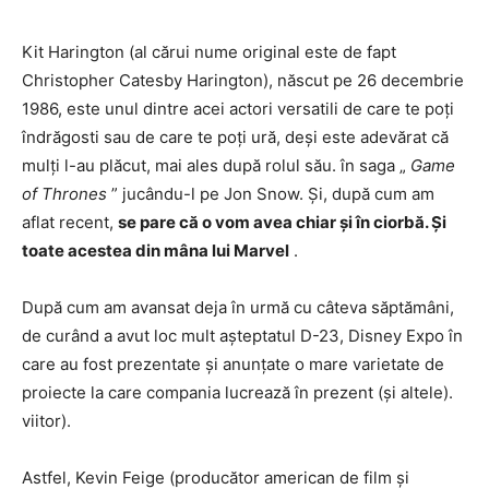
Kit Harington (al cărui nume original este de fapt
Christopher Catesby Harington), născut pe 26 decembrie
1986, este unul dintre acei actori versatili de care te poți
îndrăgosti sau de care te poți ură, deși este adevărat că
mulți l-au plăcut, mai ales după rolul său. în saga „
Game
of Thrones
” jucându-l pe Jon Snow. Și, după cum am
aflat recent,
se pare că o vom avea chiar și în ciorbă. Și
toate acestea din mâna lui Marvel
.
După cum am avansat deja în urmă cu câteva săptămâni,
de curând a avut loc mult așteptatul D-23, Disney Expo în
care au fost prezentate și anunțate o mare varietate de
proiecte la care compania lucrează în prezent (și altele).
viitor).
Astfel, Kevin Feige (producător american de film și