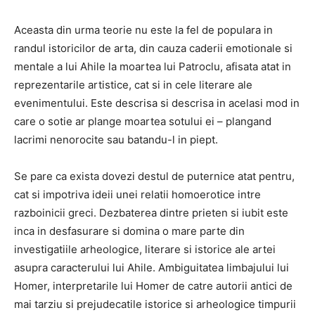
Aceasta din urma teorie nu este la fel de populara in
randul istoricilor de arta, din cauza caderii emotionale si
mentale a lui Ahile la moartea lui Patroclu, afisata atat in ​​
reprezentarile artistice, cat si in cele literare ale
evenimentului. Este descrisa si descrisa in acelasi mod in
care o sotie ar plange moartea sotului ei – plangand
lacrimi nenorocite sau batandu-l in piept.
Se pare ca exista dovezi destul de puternice atat pentru,
cat si impotriva ideii unei relatii homoerotice intre
razboinicii greci. Dezbaterea dintre prieten si iubit este
inca in desfasurare si domina o mare parte din
investigatiile arheologice, literare si istorice ale artei
asupra caracterului lui Ahile. Ambiguitatea limbajului lui
Homer, interpretarile lui Homer de catre autorii antici de
mai tarziu si prejudecatile istorice si arheologice timpurii