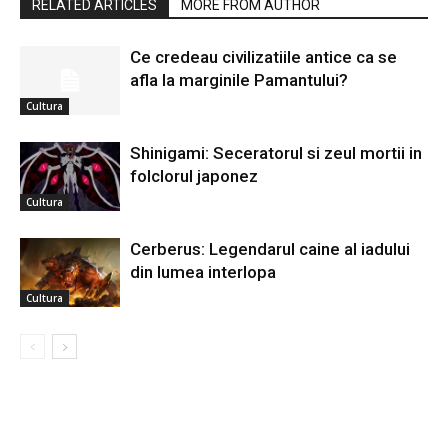
RELATED ARTICLES
MORE FROM AUTHOR
Ce credeau civilizatiile antice ca se
afla la marginile Pamantului?
Cultura
Shinigami: Seceratorul si zeul mortii in
folclorul japonez
Cultura
Cerberus: Legendarul caine al iadului
din lumea interlopa
Cultura