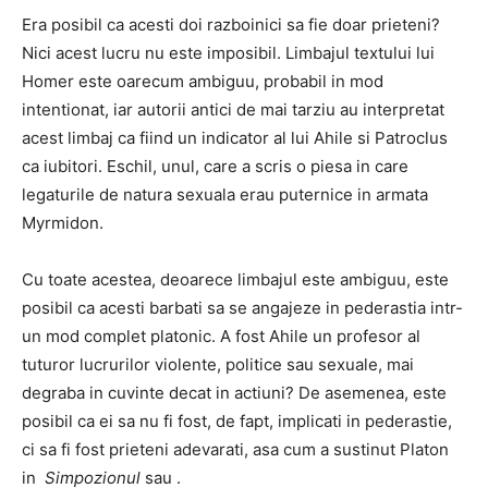
Era posibil ca acesti doi razboinici sa fie doar prieteni?
Nici acest lucru nu este imposibil. Limbajul textului lui
Homer este oarecum ambiguu, probabil in mod
intentionat, iar autorii antici de mai tarziu au interpretat
acest limbaj ca fiind un indicator al lui Ahile si Patroclus
ca iubitori. Eschil, unul, care a scris o piesa in care
legaturile de natura sexuala erau puternice in armata
Myrmidon.
Cu toate acestea, deoarece limbajul este ambiguu, este
posibil ca acesti barbati sa se angajeze in pederastia intr-
un mod complet platonic. A fost Ahile un profesor al
tuturor lucrurilor violente, politice sau sexuale, mai
degraba in cuvinte decat in ​​actiuni? De asemenea, este
posibil ca ei sa nu fi fost, de fapt, implicati in pederastie,
ci sa fi fost prieteni adevarati, asa cum a sustinut Platon
in
Simpozionul
sau .