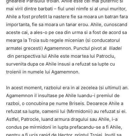
ghearele Parisului troian. Ahile este cel mai puternic si
mai viril dintre barbati – fiul unei nimfe si al unui muritor,
Ahile a fost profetit la nastere fie sa moara un batran fara
importanta, fie sa moara un tanar erou. Ahile, cunoscand
aceste cai, a ales-o pe cea din urma si a fost de acord sa
mearga la Troia sub regele micenian (si conducatorul
armatei grecesti) Agamemnon. Punctul pivot al
Iliadei
din perspectiva lui Ahile este moartea lui Patroclu,
survenita dupa ce Ahile insusi a refuzat sa lupte cu
troienii in numele lui Agamemnon.
In acest moment, razboiul era in al zecelea (si ultimul) an.
Agamemnon il insultase pe Ahile luandu-i premiul de
razboi, o concubina pe nume Briseis. Deoarece Ahile a
refuzat sa lupte, oamenii lui (Mirmidonii) au refuzat si ei.
Astfel, Patrocle, luand armura dragului sau Ahile, i-a
condus pe mirmidoni in lupta prefacandu-se a fi Ahile,
pentru a fi ucis rapid de Hector, printul Troiei. Inutil sa