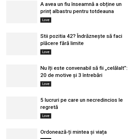
A avea un fiu înseamnă a obține un
prinț albastru pentru totdeauna
Love
Stii pozitia 42? Îndrăznește să faci
plăcere fără limite
Love
Nu îți este convenabil să fii „celălalt”:
20 de motive și 3 întrebări
Love
5 lucruri pe care un necredincios le
regretă
Love
Ordonează-ți mintea și viața