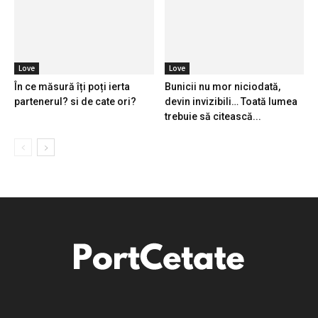
Love
Love
În ce măsură îți poți ierta
Bunicii nu mor niciodată,
partenerul? si de cate ori?
devin invizibili… Toată lumea
trebuie să citească...