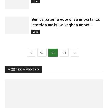
Love
Bunica paternă este și ea importantă.
Întotdeauna își va veghea nepoții.
Love
92
93
94
MOST COMMENTED