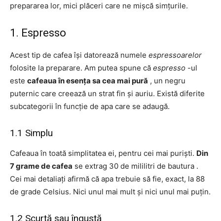
prepararea lor, mici plăceri care ne mișcă simțurile.
1. Espresso
Acest tip de cafea își datorează numele
espressoarelor
folosite la preparare. Am putea spune că
espresso
-ul
este
cafeaua în esența sa cea mai pură
, un negru
puternic care creează un strat fin și auriu. Există diferite
subcategorii în funcție de apa care se adaugă.
1.1 Simplu
Cafeaua în toată simplitatea ei, pentru cei mai puriști.
Din
7 grame de cafea
se extrag 30 de mililitri de bautura .
Cei mai detaliați afirmă că apa trebuie să fie, exact, la 88
de grade Celsius. Nici unul mai mult și nici unul mai puțin.
1.2 Scurtă sau îngustă