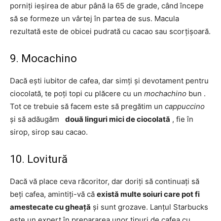
porniți ieșirea de abur până la 65 de grade, când începe
să se formeze un vârtej în partea de sus. Macula
rezultată este de obicei pudrată cu cacao sau scorțișoară.
9. Mocachino
Dacă ești iubitor de cafea, dar simți și devotament pentru
ciocolată, te poți topi cu plăcere cu un
mochachino
bun .
Tot ce trebuie să facem este să pregătim un
cappuccino
și să adăugăm
două linguri mici
de ciocolată
, fie în
sirop, sirop sau cacao.
10. Lovitură
Dacă vă place ceva răcoritor, dar doriți să continuați să
beți cafea, amintiți-vă că
există multe soiuri care pot fi
amestecate cu gheață
și sunt grozave. Lanțul Starbucks
este un expert în prepararea unor tipuri de cafea cu