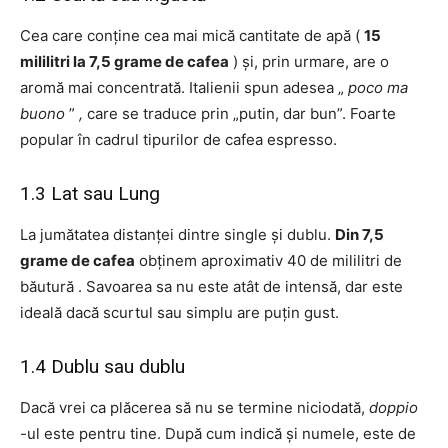
Cea care conține cea mai mică cantitate de apă (
15
mililitri la 7,5 grame de cafea
) și, prin urmare, are o
aromă mai concentrată. Italienii spun adesea „
poco ma
buono
”
,
care se traduce prin „putin, dar bun”. Foarte
popular în cadrul tipurilor de cafea espresso.
1.3 Lat sau Lung
La jumătatea distanței dintre single și dublu.
Din 7,5
grame de cafea
obținem aproximativ 40 de mililitri de
băutură . Savoarea sa nu este atât de intensă, dar este
ideală dacă scurtul sau simplu are puțin gust.
1.4 Dublu sau dublu
Dacă vrei ca plăcerea să nu se termine niciodată,
doppio
-ul este pentru tine. După cum indică și numele, este de