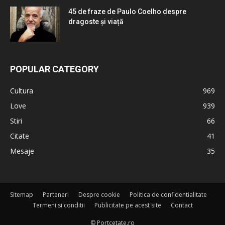
45 de fraze de Paulo Coelho despre
dragoste și viață
POPULAR CATEGORY
Cultura
969
Love
939
Stiri
66
Citate
41
Mesaje
35
Sitemap
Parteneri
Despre cookie
Politica de confidentialitate
Termeni si conditii
Publicitate pe acest site
Contact
© Portcetate.ro