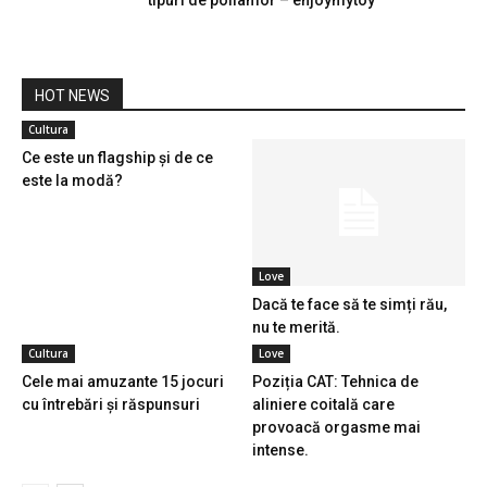
tipuri de poliamor – enjoymytoy
HOT NEWS
Cultura
Ce este un flagship și de ce
este la modă?
Love
Dacă te face să te simți rău,
nu te merită.
Cultura
Love
Cele mai amuzante 15 jocuri
Poziția CAT: Tehnica de
cu întrebări și răspunsuri
aliniere coitală care
provoacă orgasme mai
intense.