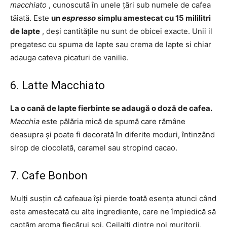
macchiato
, cunoscută în unele țări sub numele de cafea
tăiată. Este
un
espresso
simplu amestecat cu 15 mililitri
de lapte
, deși cantitățile nu sunt de obicei exacte. Unii il
pregatesc cu spuma de lapte sau crema de lapte si chiar
adauga cateva picaturi de vanilie.
6. Latte Macchiato
La o cană de lapte fierbinte se adaugă o doză de cafea.
Macchia
este pălăria mică de spumă care rămâne
deasupra și poate fi decorată în diferite moduri, întinzând
sirop de ciocolată, caramel sau stropind cacao.
7. Cafe Bonbon
Mulți susțin că cafeaua își pierde toată esența atunci când
este amestecată cu alte ingrediente, care ne împiedică să
captăm aroma fiecărui soi. Ceilalți dintre noi muritorii,