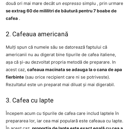
două ori mai mare decât un
espresso
simplu , prin urmare
se extrag 60 de mililitri de băutură pentru 7 boabe de
cafea
.
2. Cafeaua americană
Mulți spun că numele său se datorează faptului că
americanii nu au digerat bine tipurile de cafea italiene,
așa că și-au dezvoltat propria metodă de preparare. In
acest caz,
cafeaua macinata se adauga la o cana de apa
fierbinte
(sau orice recipient care ni se potriveste).
Rezultatul este un preparat mai diluat și mai digerabil.
3. Cafea cu lapte
Începem acum cu tipurile de cafea care includ laptele în
prepararea lor, iar cea mai populară este cafeaua cu lapte.
În acest caz,
proporția de lapte este exact egală cu cea a