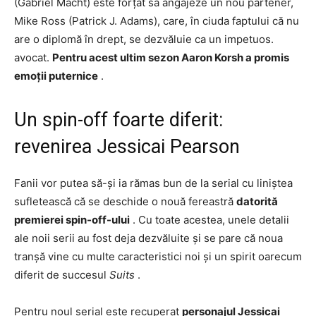
(Gabriel Macht) este forțat să angajeze un nou partener,
Mike Ross (Patrick J. Adams), care, în ciuda faptului că nu
are o diplomă în drept, se dezvăluie ca un impetuos.
avocat.
Pentru acest ultim sezon Aaron Korsh a promis
emoții puternice
.
Un spin-off foarte diferit:
revenirea Jessicai Pearson
Fanii vor putea să-și ia rămas bun de la serial cu liniștea
sufletească că se deschide o nouă fereastră
datorită
premierei spin-off-ului
. Cu toate acestea, unele detalii
ale noii serii au fost deja dezvăluite și se pare că noua
tranșă vine cu multe caracteristici noi și un spirit oarecum
diferit de succesul
Suits
.
Pentru noul serial este recuperat
personajul Jessicai