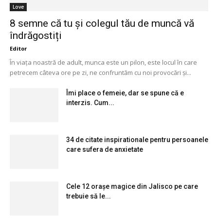
Love
8 semne că tu și colegul tău de muncă vă
îndrăgostiți
Editor
În viața noastră de adult, munca este un pilon, este locul în care
petrecem câteva ore pe zi, ne confruntăm cu noi provocări și...
Îmi place o femeie, dar se spune că e
interzis. Cum...
34 de citate inspirationale pentru persoanele
care sufera de anxietate
Cele 12 orașe magice din Jalisco pe care
trebuie să le...