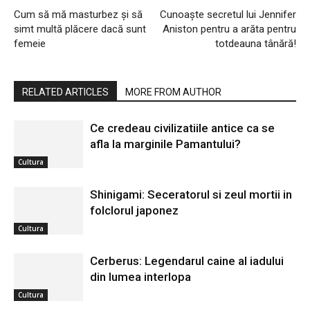
Cum să mă masturbez și să
Cunoaște secretul lui Jennifer
simt multă plăcere dacă sunt
Aniston pentru a arăta pentru
femeie
totdeauna tânără!
RELATED ARTICLES
MORE FROM AUTHOR
Ce credeau civilizatiile antice ca se
afla la marginile Pamantului?
Cultura
Shinigami: Seceratorul si zeul mortii in
folclorul japonez
Cultura
Cerberus: Legendarul caine al iadului
din lumea interlopa
Cultura