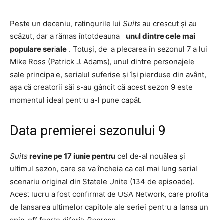
Peste un deceniu, ratingurile lui
Suits
au crescut și au
scăzut, dar a rămas întotdeauna
unul dintre cele mai
populare seriale
. Totuși, de la plecarea în sezonul 7 a lui
Mike Ross (Patrick J. Adams), unul dintre personajele
sale principale, serialul suferise și își pierduse din avânt,
așa că creatorii săi s-au gândit că acest sezon 9 este
momentul ideal pentru a-l pune capăt.
Data premierei sezonului 9
Suits
revine pe 17 iunie pentru
cel de-al nouălea și
ultimul sezon, care se va încheia ca cel mai lung serial
scenariu original din Statele Unite (134 de episoade).
Acest lucru a fost confirmat de USA Network, care profită
de lansarea ultimelor capitole ale seriei pentru a lansa un
spin-off foarte diferit:
Pearson
.