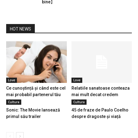
bine】
HOT NEWS
Love
Love
Ce cunoștință și când este cel
Relatiile sanatoase conteaza
mai probabil partenerul tău
mai mult decat credem
să...
Cultura
Cultura
Sonic: The Movie lansează
45 de fraze de Paulo Coelho
primul său trailer
despre dragoste și viață