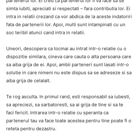
partenerul lor. Ei cred ca partenerul lor ii va face sa se
simta iubiti, apreciati si respectati – fara contributia lor. Ei
intra in relatii crezand ca vor abdica de la aceste indatoriri
fata de partenerii lor. Apoi, multi sunt intampinati cu un
soc teribil atunci cand intra in relatii.
Uneori, descopera ca tocmai au intrat intr-o relatie cu o
dispozitie similara, cineva care cauta o alta persoana care
sa aiba grija de ei. Apoi, ambii parteneri sunt lasati intr-o
solutie in care nimeni nu este dispus sa se adreseze si sa
aiba grija de celalalt.
Te rog asculta. In primul rand, esti responsabil sa iubesti,
sa apreciezi, sa sarbatoresti, sa ai grija de tine si sa te
faci fericit. Intrarea intr-o relatie cu speranta ca
partenerul tau va face toate acestea pentru tine poate fi o
reteta pentru dezastru.