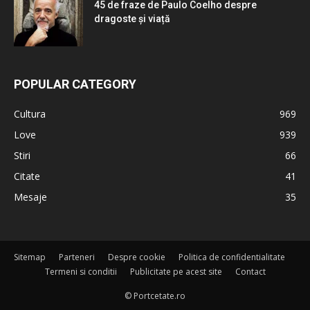
45 de fraze de Paulo Coelho despre
dragoste și viață
POPULAR CATEGORY
Cultura
969
Love
939
Stiri
66
Citate
41
Mesaje
35
Sitemap
Parteneri
Despre cookie
Politica de confidentialitate
Termeni si conditii
Publicitate pe acest site
Contact
© Portcetate.ro