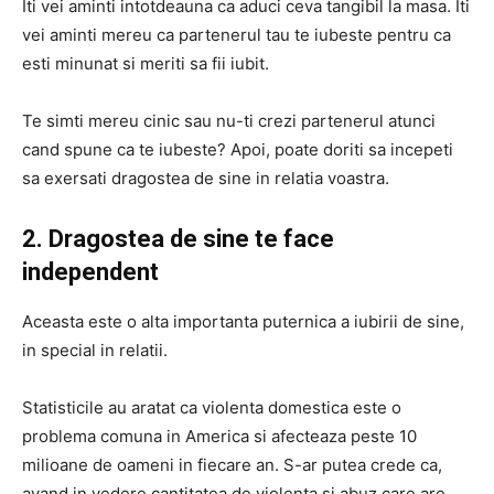
Iti vei aminti intotdeauna ca aduci ceva tangibil la masa. Iti
vei aminti mereu ca partenerul tau te iubeste pentru ca
esti minunat si meriti sa fii iubit.
Te simti mereu cinic sau nu-ti crezi partenerul atunci
cand spune ca te iubeste? Apoi, poate doriti sa incepeti
sa exersati dragostea de sine in relatia voastra.
2. Dragostea de sine te face
independent
Aceasta este o alta importanta puternica a iubirii de sine,
in special in relatii.
Statisticile au aratat ca violenta domestica este o
problema comuna in America si afecteaza peste 10
milioane de oameni in fiecare an. S-ar putea crede ca,
avand in vedere cantitatea de violenta si abuz care are