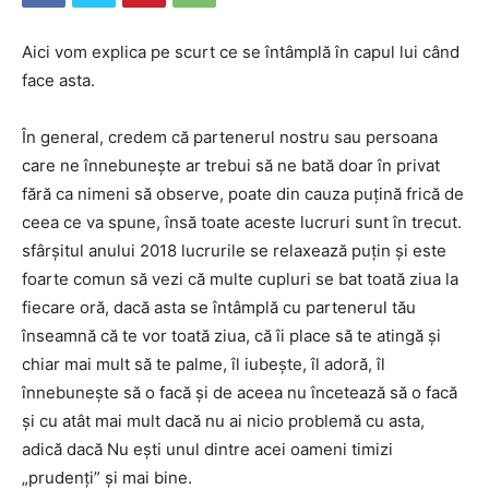
Aici vom explica pe scurt ce se întâmplă în capul lui când
face asta.
În general, credem că partenerul nostru sau persoana
care ne înnebunește ar trebui să ne bată doar în privat
fără ca nimeni să observe, poate din cauza puțină frică de
ceea ce va spune, însă toate aceste lucruri sunt în trecut.
sfârșitul anului 2018 lucrurile se relaxează puțin și este
foarte comun să vezi că multe cupluri se bat toată ziua la
fiecare oră, dacă asta se întâmplă cu partenerul tău
înseamnă că te vor toată ziua, că îi place să te atingă și
chiar mai mult să te palme, îl iubește, îl adoră, îl
înnebunește să o facă și de aceea nu încetează să o facă
și cu atât mai mult dacă nu ai nicio problemă cu asta,
adică dacă Nu ești unul dintre acei oameni timizi
„prudenți” și mai bine.