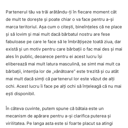
Partenerul tău va trăi arătându-ți în fiecare moment cât
de mult te dorește și poate chiar o va face pentru a-și
marca teritoriul. Așa cum o citești, bineînțeles că ne place
și să lovim și mai mult dacă bărbatul nostru are fese
fabuloase pe care le face să le îmbrățișeze toată ziua, dar
există și un motiv pentru care bărbații o fac mai des și mai
ales în public, deoarece pentru ei acest lucru își
eliberează mai mult latura masculină, se simt mai mult ca
bărbații, intenția lor de „vânătoare” este trezită și cu atât
mai mult dacă simți că partenerul lor este văzut de alți
ochi. Acest lucru îi face pe alți ochi să înțeleagă că nu mai
ești disponibil.
În câteva cuvinte, putem spune că bătaia este un
mecanism de apărare pentru a-și clarifica puterea și
virilitatea. Pe langa asta este si foarte placut sa atingi