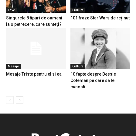
Love
Cultura
Singurele 8 tipuri de oameni
101 fraze Star Wars de reținut
la o petrecere, care sunteți?
Mesaje
Cultura
Mesaje Triste pentru el si ea
10 fapte despre Bessie
Coleman pe care sa le
cunosti