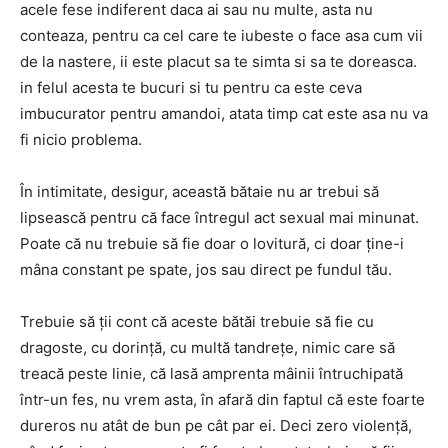
acele fese indiferent daca ai sau nu multe, asta nu
conteaza, pentru ca cel care te iubeste o face asa cum vii
de la nastere, ii este placut sa te simta si sa te doreasca.
in felul acesta te bucuri si tu pentru ca este ceva
imbucurator pentru amandoi, atata timp cat este asa nu va
fi nicio problema.
În intimitate, desigur, această bătaie nu ar trebui să
lipsească pentru că face întregul act sexual mai minunat.
Poate că nu trebuie să fie doar o lovitură, ci doar ține-i
mâna constant pe spate, jos sau direct pe fundul tău.
Trebuie să ții cont că aceste bătăi trebuie să fie cu
dragoste, cu dorință, cu multă tandrețe, nimic care să
treacă peste linie, că lasă amprenta mâinii întruchipată
într-un fes, nu vrem asta, în afară din faptul că este foarte
dureros nu atât de bun pe cât par ei. Deci zero violență,