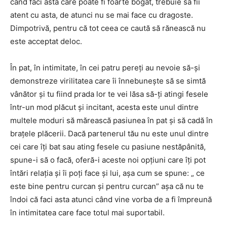
când faci asta care poate fi foarte bogat, trebuie să fii
atent cu asta, de atunci nu se mai face cu dragoste.
Dimpotrivă, pentru că tot ceea ce caută să rănească nu
este acceptat deloc.
În pat, în intimitate, în cei patru pereți au nevoie să-și
demonstreze virilitatea care îi înnebunește să se simtă
vânător și tu fiind prada lor te vei lăsa să-ți atingi fesele
într-un mod plăcut și incitant, acesta este unul dintre
multele moduri să mărească pasiunea în pat și să cadă în
brațele plăcerii. Dacă partenerul tău nu este unul dintre
cei care îți bat sau ating fesele cu pasiune nestăpânită,
spune-i să o facă, oferă-i aceste noi opțiuni care îți pot
întări relația și îi poți face și lui, așa cum se spune: „ ce
este bine pentru curcan și pentru curcan” așa că nu te
îndoi că faci asta atunci când vine vorba de a fi împreună
în intimitatea care face totul mai suportabil.