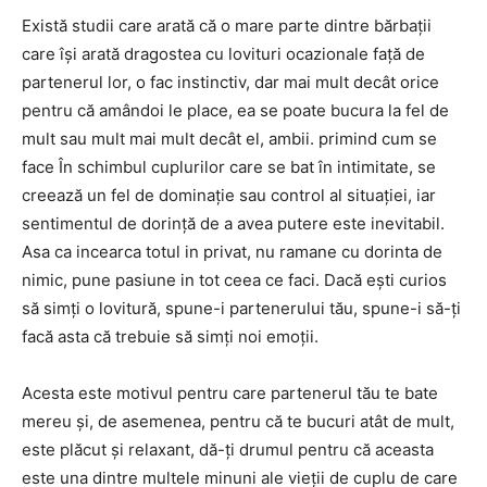
Există studii care arată că o mare parte dintre bărbații
care își arată dragostea cu lovituri ocazionale față de
partenerul lor, o fac instinctiv, dar mai mult decât orice
pentru că amândoi le place, ea se poate bucura la fel de
mult sau mult mai mult decât el, ambii. primind cum se
face În schimbul cuplurilor care se bat în intimitate, se
creează un fel de dominație sau control al situației, iar
sentimentul de dorință de a avea putere este inevitabil.
Asa ca incearca totul in privat, nu ramane cu dorinta de
nimic, pune pasiune in tot ceea ce faci. Dacă ești curios
să simți o lovitură, spune-i partenerului tău, spune-i să-ți
facă asta că trebuie să simți noi emoții.
Acesta este motivul pentru care partenerul tău te bate
mereu și, de asemenea, pentru că te bucuri atât de mult,
este plăcut și relaxant, dă-ți drumul pentru că aceasta
este una dintre multele minuni ale vieții de cuplu de care