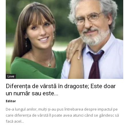
Love
Diferența de vârstă în dragoste; Este doar
un număr sau este...
Editor
De-a lungul anilor, mulți și-au pus întrebarea despre impactul pe
care diferența de vârstă îl poate avea atunci când se gândesc să
facă acel...