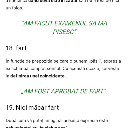
a specifica
când ceva este în zadar
sau nu a fost de nici
un folos.
“AM FACUT EXAMENUL SA MA
PISESC”
18. fart
În funcție de prepoziția pe care o punem „pășii”, expresia
își schimbă complet sensul. Cu această ocazie, servește
la
definirea unei coincidențe
.
„AM FOST APROBAT DE FART”.
19. Nici măcar fart
După cum vă puteți imagina, această expresie este
echivalentul cu „în niciun caz”
.