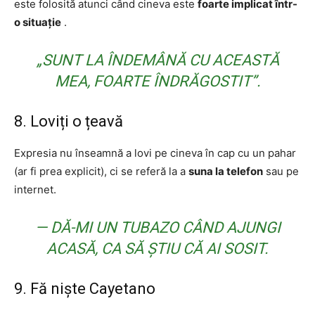
este folosită atunci când cineva este
foarte implicat într-
o situație
.
„SUNT LA ÎNDEMÂNĂ CU ACEASTĂ
MEA, FOARTE ÎNDRĂGOSTIT”.
8. Loviți o țeavă
Expresia nu înseamnă a lovi pe cineva în cap cu un pahar
(ar fi prea explicit), ci se referă la a
suna la telefon
sau pe
internet.
— DĂ-MI UN TUBAZO CÂND AJUNGI
ACASĂ, CA SĂ ȘTIU CĂ AI SOSIT.
9. Fă niște Cayetano