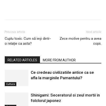
Previous article
Next article
Cuplu toxic. Cum să ieși dintr-
Zece motive pentru a avea
o relație ca asta?
copii.
RELATED ARTICLES
MORE FROM AUTHOR
Ce credeau civilizatiile antice ca se
afla la marginile Pamantului?
Cultura
Shinigami: Seceratorul si zeul mortii in
folclorul japonez