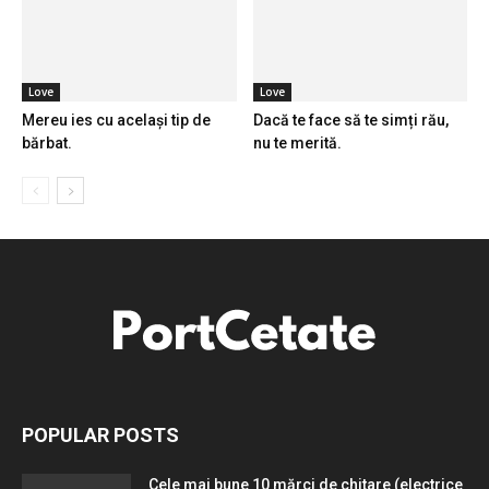
Love
Love
Mereu ies cu același tip de
Dacă te face să te simți rău,
bărbat.
nu te merită.
POPULAR POSTS
Cele mai bune 10 mărci de chitare (electrice