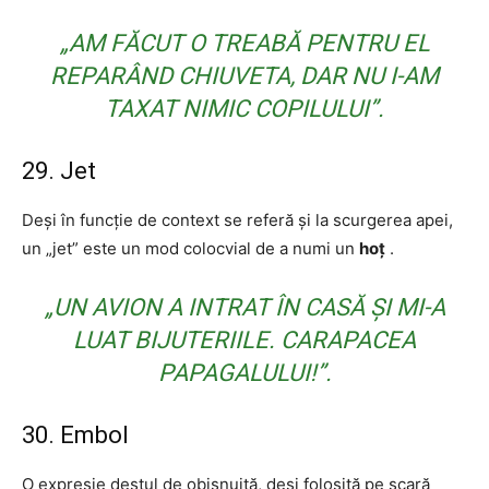
„AM FĂCUT O TREABĂ PENTRU EL
REPARÂND CHIUVETA, DAR NU I-AM
TAXAT NIMIC COPILULUI”.
29. Jet
Deși în funcție de context se referă și la scurgerea apei,
un „jet” este un mod colocvial de a numi un
hoț
.
„UN AVION A INTRAT ÎN CASĂ ȘI MI-A
LUAT BIJUTERIILE. CARAPACEA
PAPAGALULUI!”.
30. Embol
O expresie destul de obișnuită, deși folosită pe scară