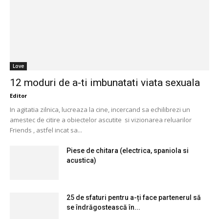
Love
12 moduri de a-ti imbunatati viata sexuala
Editor
In agitatia zilnica, lucreaza la cine, incercand sa echilibrezi un
amestec de citire a obiectelor ascutite si vizionarea reluarilor
Friends , astfel incat sa...
Piese de chitara (electrica, spaniola si
acustica)
25 de sfaturi pentru a-ți face partenerul să
se îndrăgostească în...