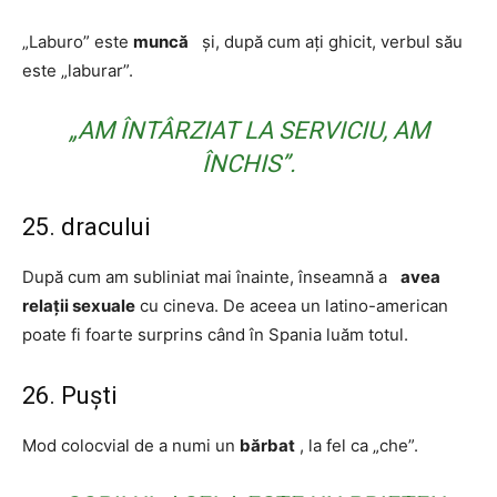
„Laburo” este
muncă
și, după cum ați ghicit, verbul său
este „laburar”.
„AM ÎNTÂRZIAT LA SERVICIU, AM
ÎNCHIS”.
25. dracului
După cum am subliniat mai înainte, înseamnă a
avea
relații sexuale
cu cineva. De aceea un latino-american
poate fi foarte surprins când în Spania luăm totul.
26. Puști
Mod colocvial de a numi un
bărbat
, la fel ca „che”.