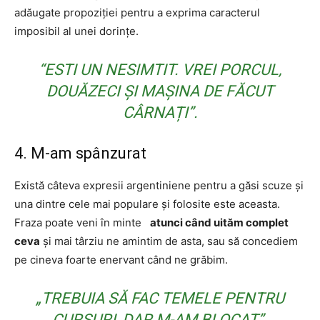
adăugate propoziției pentru a exprima caracterul
imposibil al unei dorințe.
“ESTI UN NESIMTIT. VREI PORCUL,
DOUĂZECI ȘI MAȘINA DE FĂCUT
CÂRNAȚI”.
4. M-am spânzurat
Există câteva expresii argentiniene pentru a găsi scuze și
una dintre cele mai populare și folosite este aceasta.
Fraza poate veni în minte
atunci când uităm complet
ceva
și mai târziu ne amintim de asta, sau să concediem
pe cineva foarte enervant când ne grăbim.
„TREBUIA SĂ FAC TEMELE PENTRU
CURSURI, DAR M-AM BLOCAT”.