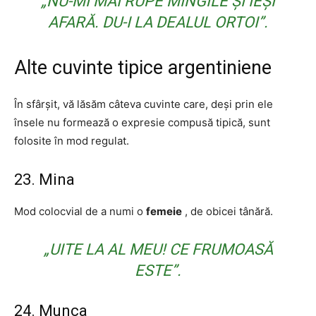
„NU-MI MAI RUPE MINGILE ȘI IEȘI
AFARĂ. DU-I LA DEALUL ORTOI”.
Alte cuvinte tipice argentiniene
În sfârșit, vă lăsăm câteva cuvinte care, deși prin ele
însele nu formează o expresie compusă tipică, sunt
folosite în mod regulat.
23. Mina
Mod colocvial de a numi o
femeie
, de obicei tânără.
„UITE LA AL MEU! CE FRUMOASĂ
ESTE”.
24. Munca