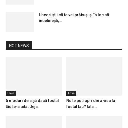
Uneori știi că te vei prăbuși și în loc să
încetinești,...
HOT NEWS
Love
Love
5 moduri de a ști dacă fostul
Nu te poti opri din a visa la
tău te-a uitat deja.
fostul tau? Iata...