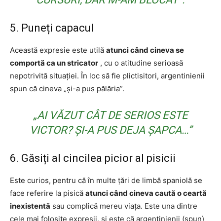
5. Puneți capacul
Această expresie este utilă
atunci când cineva se
comportă ca un stricator
, cu o atitudine serioasă
nepotrivită situației. În loc să fie plictisitori, argentinienii
spun că cineva „și-a pus pălăria”.
„AI VĂZUT CÂT DE SERIOS ESTE
VICTOR? ȘI-A PUS DEJA ȘAPCA…”
6. Găsiți al cincilea picior al pisicii
Este curios, pentru că în multe țări de limbă spaniolă se
face referire la pisică
atunci când cineva caută o ceartă
inexistentă
sau complică mereu viața. Este una dintre
cele mai folosite expresii, și este că argentinienii (spun)