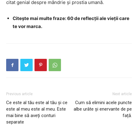
citat genial despre mândrie și prostia umană.
Citește mai multe fraze: 60 de reflecții ale vieții care
te vor marca.
Previous article
Next article
Ce este al tău este al tău și ce
Cum să elimini acele puncte
este al meu este al meu. Este
albe urâte și enervante de pe
mai bine să aveți conturi
față.
separate