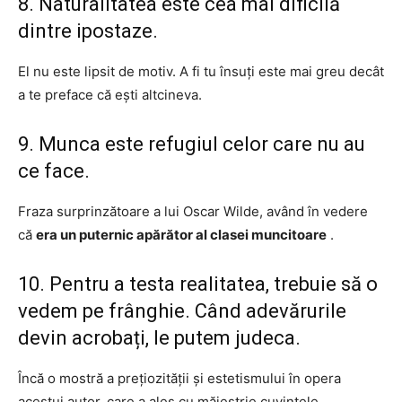
8. Naturalitatea este cea mai dificilă
dintre ipostaze.
El nu este lipsit de motiv. A fi tu însuți este mai greu decât
a te preface că ești altcineva.
9. Munca este refugiul celor care nu au
ce face.
Fraza surprinzătoare a lui Oscar Wilde, având în vedere
că
era un puternic apărător al clasei muncitoare
.
10. Pentru a testa realitatea, trebuie să o
vedem pe frânghie. Când adevărurile
devin acrobați, le putem judeca.
Încă o mostră a prețiozității și estetismului în opera
acestui autor, care a ales cu măiestrie cuvintele.