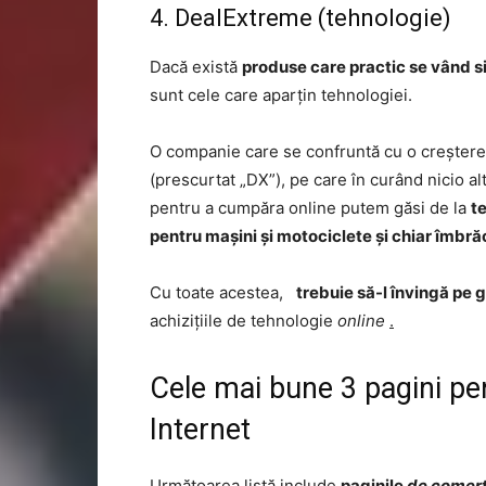
4. DealExtreme (tehnologie)
Dacă există
produse care practic se vând s
sunt cele care aparțin tehnologiei.
O companie care se confruntă cu o creștere
(prescurtat „DX”), pe care în curând nicio a
pentru a cumpăra online putem găsi de la
t
pentru mașini și motociclete și chiar îmbră
Cu toate acestea,
trebuie să-l învingă pe 
achizițiile de tehnologie
online
.
Cele mai bune 3 pagini pe
Internet
Următoarea listă include
paginile
de comerț