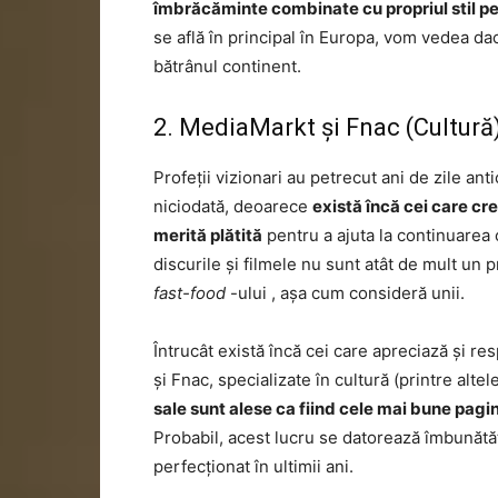
îmbrăcăminte combinate cu propriul stil p
se află în principal în Europa, vom vedea dac
bătrânul continent.
2. MediaMarkt și Fnac (Cultură
Profeții vizionari au petrecut ani de zile ant
niciodată, deoarece
există încă cei care cr
merită plătită
pentru a ajuta la continuarea c
discurile și filmele nu sunt atât de mult un
fast-food
-ului , așa cum consideră unii.
Întrucât există încă cei care apreciază și 
și Fnac, specializate în cultură (printre alt
sale sunt alese ca fiind cele mai bune pagi
Probabil, acest lucru se datorează îmbunătăți
perfecționat în ultimii ani.