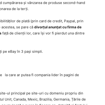
țând cumpărarea și vânzarea de produse second-hand
onarea de la terți.
ilităților de plată (prin card de credit, Paypal, prin
te acestea, se pare că
divorțul anunțat cu firma de
a
față de clienții lor, care își vor fi pierdut una dintre
 pe eBay în 3 pași simpli.
e la care ar putea fi compania lider în pagini de
te-ul principal pe site-uri cu domeniu propriu din
tul Unit, Canada, Mexic, Brazilia, Germania, Țările de