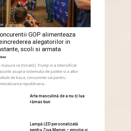
iri
oncurentii GOP alimenteaza
eincrederea alegatorilor in
nstante, scoli si armata
itor
 masura ce Donald J. Trump si-a intensificat
acurile asupra sistemului de justitie si a altor
stitutii de baza, concurentii sai pentru
minalizarea republicana...
Arta masculină de a nu-ți lua
rămas bun
Lampă LED personalizată
pentru Ziua Mamei – emoție și