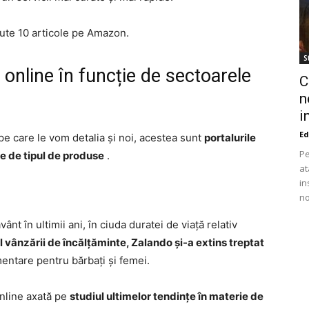
ute 10 articole pe Amazon.
St
online în funcție de sectoarele
C
n
i
Ed
pe care le vom detalia și noi, acestea sunt
portalurile
Pe
e de tipul de produse
.
at
in
no
nt în ultimii ani, în ciuda duratei de viață relativ
l vânzării de încălțăminte, Zalando și-a extins treptat
mentare pentru bărbați și femei.
nline axată pe
studiul ultimelor tendințe în materie de