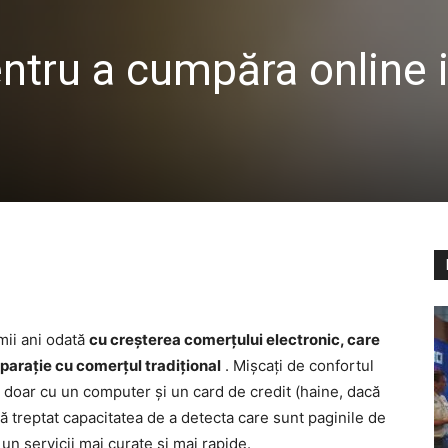
ntru a cumpăra online i
mii ani odată
cu creșterea comerțului electronic, care
mparație cu comerțul tradițional
. Mișcați de confortul
 doar cu un computer și un card de credit (haine, dacă
ză treptat capacitatea de a detecta care sunt paginile de
un servicii mai curate și mai rapide.