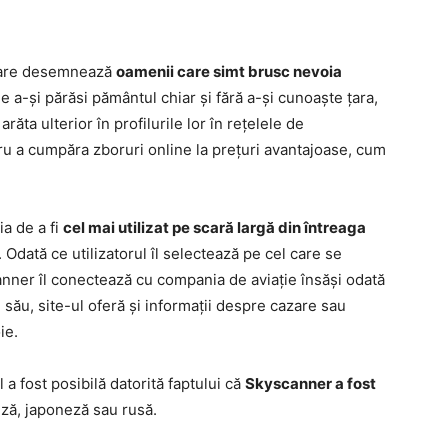
 care desemnează
oamenii care simt brusc nevoia
e a-și părăsi pământul chiar și fără a-și cunoaște țara,
răta ulterior în profilurile lor în rețelele de
tru a cumpăra zboruri online la prețuri avantajoase, cum
ia de a fi
cel mai utilizat pe scară largă din întreaga
. Odată ce utilizatorul îl selectează pe cel care se
canner îl conectează cu compania de aviație însăși odată
 său, site-ul oferă și informații despre cazare sau
ie.
a fost posibilă datorită faptului că
Skyscanner a fost
eză, japoneză sau rusă.