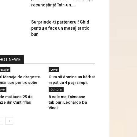
recunoștință într-un...
Surprinde-ți partenerul! Ghid
pentru a face un masaj erotic
bun
HOT NEWS
esaje
Love
0 Mesaje de dragoste
Cum să domine un bărbat
mantice pentru sotie
în pat cu 4 pași simpli.
ove
Cultura
le mai bune 25 de
8 cele mai faimoase
aze din Cantinflas
tablouri Leonardo Da
Vinci