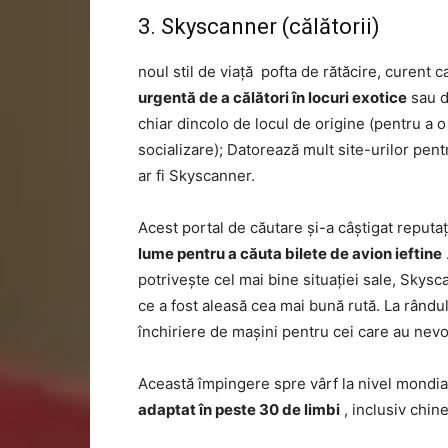
3. Skyscanner (călătorii)
noul stil de viață
pofta de rătăcire, curent
urgentă de a călători în locuri exotice
sau d
chiar dincolo de locul de origine (pentru a o a
socializare); Datorează mult site-urilor pen
ar fi Skyscanner.
Acest portal de căutare și-a câștigat reputaț
lume pentru a căuta bilete de avion ieftine
potrivește cel mai bine situației sale, Skys
ce a fost aleasă cea mai bună rută. La rândul
închiriere de mașini pentru cei care au nevo
Această împingere spre vârf la nivel mondial 
adaptat în peste 30 de limbi
, inclusiv chin