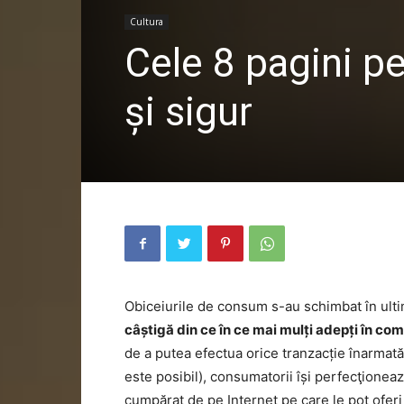
Cultura
Cele 8 pagini pe
și sigur
Obiceiurile de consum s-au schimbat în ulti
câștigă din ce în ce mai mulți adepți în co
de a putea efectua orice tranzacție înarmată
este posibil), consumatorii își perfecţionea
cumpărat de pe Internet pe care le pot oferi 