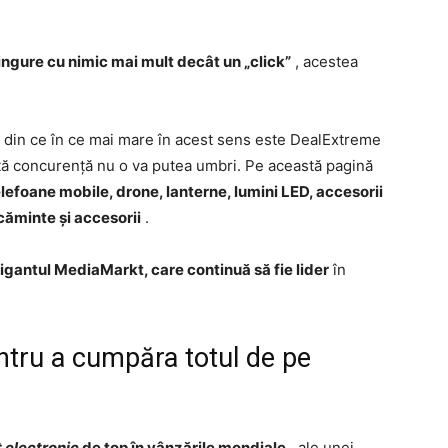
ingure cu nimic mai mult decât un „click”
, acestea
 din ce în ce mai mare în acest sens este DealExtreme
ltă concurență nu o va putea umbri. Pe această pagină
elefoane mobile, drone, lanterne, lumini LED, accesorii
căminte și accesorii
.
gigantul MediaMarkt, care continuă să fie lider
în
ntru a cumpăra totul de pe
 electronic
de top în vânzările mondiale
ale unei