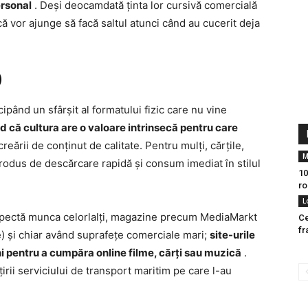
ersonal
. Deși deocamdată ținta lor cursivă comercială
ă vor ajunge să facă saltul atunci când au cucerit deja
)
icipând un sfârșit al formatului fizic care nu vine
ed că cultura are o valoare intrinsecă pentru care
reării de conținut de calitate. Pentru mulți, cărțile,
M
 produs de descărcare rapidă și consum imediat în stilul
10
ro
L
respectă munca celorlalți, magazine precum MediaMarkt
Ce
fr
ele) și chiar având suprafețe comerciale mari;
site-urile
ni pentru a cumpăra online filme, cărți sau muzică
.
rii serviciului de transport maritim pe care l-au