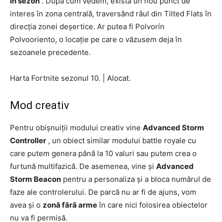
în sezon
. După cum vedem, există un nou punct de
interes în zona centrală, traversând râul din Tilted Flats în
direcția zonei deșertice. Ar putea fi Polvorín
Polvooriento, o locație pe care o văzusem deja în
sezoanele precedente.
Harta Fortnite sezonul 10.
|
Alocat.
Mod creativ
Pentru obișnuiții modului creativ vine
Advanced Storm
Controller
, un obiect similar modului battle royale cu
care putem genera până la 10 valuri sau putem crea o
furtună multifazică. De asemenea, vine și
Advanced
Storm Beacon
pentru a personaliza și a bloca numărul de
faze ale controlerului. De parcă nu ar fi de ajuns, vom
avea și o
zonă fără arme
în care nici folosirea obiectelor
nu va fi permisă.