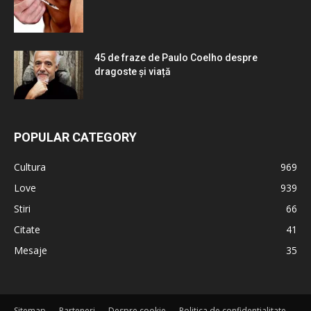
45 de fraze de Paulo Coelho despre
dragoste și viață
POPULAR CATEGORY
Cultura
969
Love
939
Stiri
66
Citate
41
Mesaje
35
Sitemap
Parteneri
Despre cookie
Politica de confidentialitate