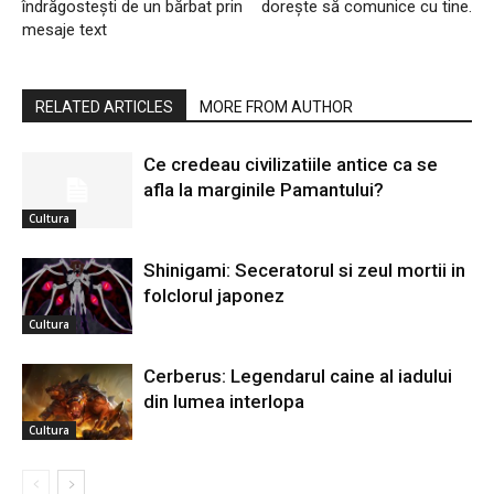
îndrăgostești de un bărbat prin
dorește să comunice cu tine.
mesaje text
RELATED ARTICLES
MORE FROM AUTHOR
Ce credeau civilizatiile antice ca se
afla la marginile Pamantului?
Cultura
Shinigami: Seceratorul si zeul mortii in
folclorul japonez
Cultura
Cerberus: Legendarul caine al iadului
din lumea interlopa
Cultura