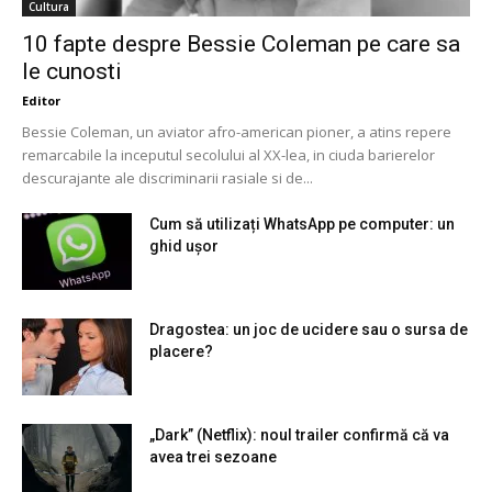
Cultura
10 fapte despre Bessie Coleman pe care sa
le cunosti
Editor
Bessie Coleman, un aviator afro-american pioner, a atins repere
remarcabile la inceputul secolului al XX-lea, in ciuda barierelor
descurajante ale discriminarii rasiale si de...
Cum să utilizați WhatsApp pe computer: un
ghid ușor
Dragostea: un joc de ucidere sau o sursa de
placere?
„Dark” (Netflix): noul trailer confirmă că va
avea trei sezoane