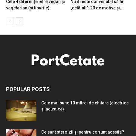
Cele 4 diferențe între vegan și
Nu îți este convenabil să fii
vegetarian (și tipurile)
„celălalt”: 20 de motive și...
POPULAR POSTS
Cele mai bune 10 mărci de chitare (electrice
și acustice)
Ce sunt steroizii și pentru ce sunt aceștia?